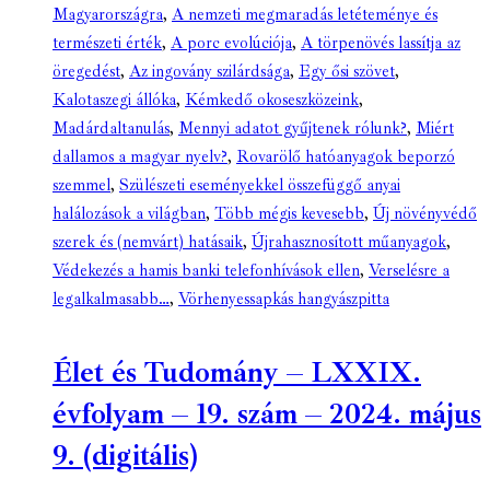
Magyarországra
,
A nemzeti megmaradás letéteménye és
természeti érték
,
A porc evolúciója
,
A törpenövés lassítja az
öregedést
,
Az ingovány szilárdsága
,
Egy ősi szövet
,
Kalotaszegi állóka
,
Kémkedő okoseszközeink
,
Madárdaltanulás
,
Mennyi adatot gyűjtenek rólunk?
,
Miért
dallamos a magyar nyelv?
,
Rovarölő hatóanyagok beporzó
szemmel
,
Szülészeti eseményekkel összefüggő anyai
halálozások a világban
,
Több mégis kevesebb
,
Új növényvédő
szerek és (nemvárt) hatásaik
,
Újrahasznosított műanyagok
,
Védekezés a hamis banki telefonhívások ellen
,
Verselésre a
legalkalmasabb…
,
Vörhenyessapkás hangyászpitta
Élet és Tudomány – LXXIX.
évfolyam – 19. szám – 2024. május
9. (digitális)