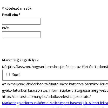
*
kötelező mezők
Email cím
*
Név
Marketing engedélyek
Kérjük válasszon, hogyan kereshetjük fel önt az Élet és Tudom
Email
Az e-mailjeink láblécében található linkre kattintva bármikor lei
gyakorlatunkkal kapcsolatos információkért látogassa meg webo
https://eletestudomany.hu/adatkezelesi-tajekoztato/
Marketingplatformunkként a Mailchimpet használjuk. A lenti felir