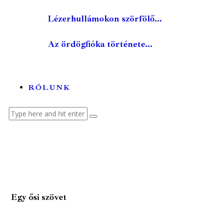
Lézerhullámokon szörfölő...
Az ördögfióka története...
RÓLUNK
Egy ősi szövet