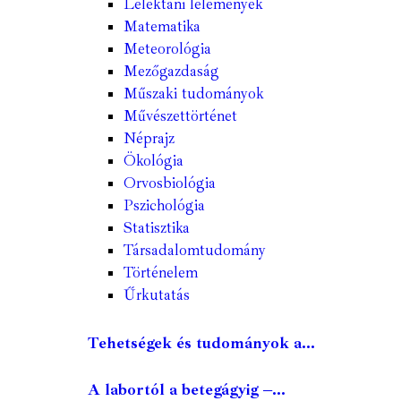
Lélektani lelemények
Matematika
Meteorológia
Mezőgazdaság
Műszaki tudományok
Művészettörténet
Néprajz
Ökológia
Orvosbiológia
Pszichológia
Statisztika
Társadalomtudomány
Történelem
Űrkutatás
Tehetségek és tudományok a...
A labortól a betegágyig –...