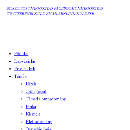
SHARE POST
MEGOSZTÁS FACEBOOKON
MEGOSZTÁS
TWITTEREN
ELKÜLD EMAILBEN
LINK KÜLDÉSE
Főoldal
Lapvásárlás
Friss cikkek
Témák
Hírek
Csillagászat
Társadalomtudomány
Fizika
Kiemelt
Élettudomány
Orvosbiológia