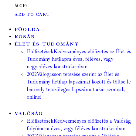
600
Ft
ADD TO CART
FŐOLDAL
KOSÁR
ÉLET ÉS TUDOMÁNY
Előfizetések
Kedvezményes előfizetés az Élet és
Tudomány hetilapra éves, féléves, vagy
negyedéves konstrukcióban.
2022
Válogasson tetszése szerint az Élet és
Tudomány hetilap lapszámai között és töltse le
bármely tetszőleges lapszámot akár azonnal,
online!
VALÓSÁG
Előfizetések
Kedvezményes előfizetés a Valóság
folyóiratra éves, vagy féléves konstrukcióban.