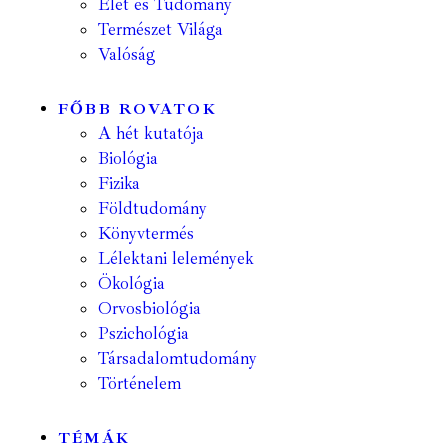
Élet és Tudomány
Természet Világa
Valóság
FŐBB ROVATOK
A hét kutatója
Biológia
Fizika
Földtudomány
Könyvtermés
Lélektani lelemények
Ökológia
Orvosbiológia
Pszichológia
Társadalomtudomány
Történelem
TÉMÁK