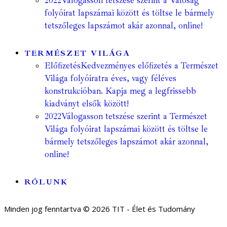
2022
Válogasson tetszése szerint a Valóság
folyóirat lapszámai között és töltse le bármely
tetszőleges lapszámot akár azonnal, online!
TERMÉSZET VILÁGA
Előfizetés
Kedvezményes előfizetés a Természet
Világa folyóiratra éves, vagy féléves
konstrukcióban. Kapja meg a legfrissebb
kiadványt elsők között!
2022
Válogasson tetszése szerint a Természet
Világa folyóirat lapszámai között és töltse le
bármely tetszőleges lapszámot akár azonnal,
online!
RÓLUNK
Minden jog fenntartva © 2026 TIT - Élet és Tudomány