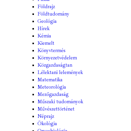
Földrajz
Földtudomány
Geológia
Hírek
Kémia
Kiemelt
Könyvtermés
Környezetvédelem
Közgazdaságtan
Lélektani lelemények
Matematika
Meteorológia
Mezőgazdaság
Műszaki tudományok
Művészettörténet
Néprajz
Ökológia
Orvosbiológia