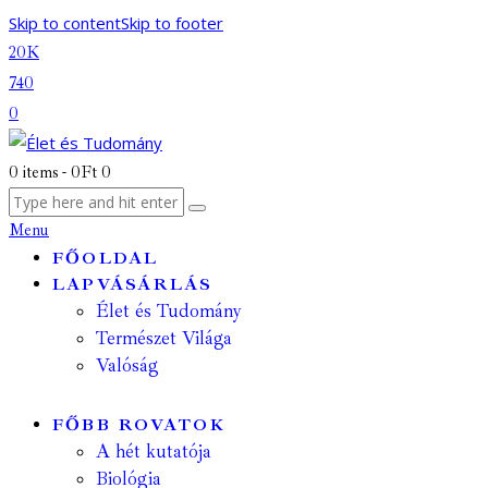
Skip to content
Skip to footer
20K
740
0
0 items
-
0Ft
0
Menu
FŐOLDAL
LAPVÁSÁRLÁS
Élet és Tudomány
Természet Világa
Valóság
FŐBB ROVATOK
A hét kutatója
Biológia