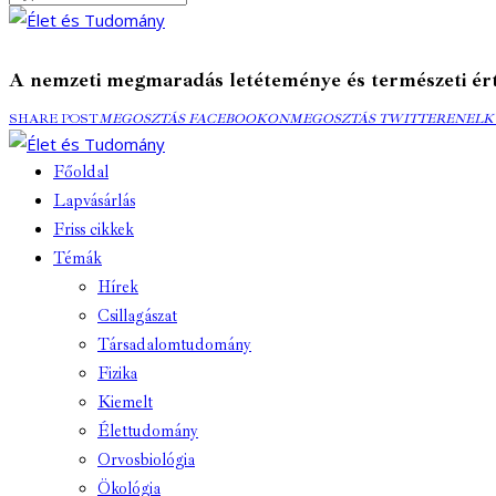
A nemzeti megmaradás letéteménye és természeti ér
SHARE POST
MEGOSZTÁS
MEGOSZTÁS FACEBOOKON
MEGOSZTÁS
MEGOSZTÁS TWITTEREN
ELK
ELK
FACEBOOKON
TWITTEREN
EMA
Főoldal
Lapvásárlás
Friss cikkek
Témák
Hírek
Csillagászat
Társadalomtudomány
Fizika
Kiemelt
Élettudomány
Orvosbiológia
Ökológia