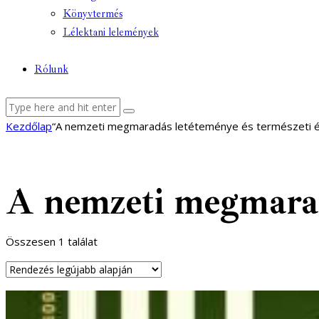
Könyvtermés
Lélektani lelemények
Rólunk
facebook-
youtube-
email
Kezdőlap
“A nemzeti megmaradás letéteménye és természeti é
1
1
A nemzeti megmaradá
Összesen 1 találat