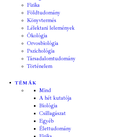
Fizika
Földtudomány
Könyvtermés
Lélektani lelemények
Ökológia
Orvosbiológia
Pszichológia
Társadalomtudomány
Történelem
TÉMÁK
Mind
A hét kutatója
Biológia
Csillagászat
Egyéb
Élettudomány
Fizika