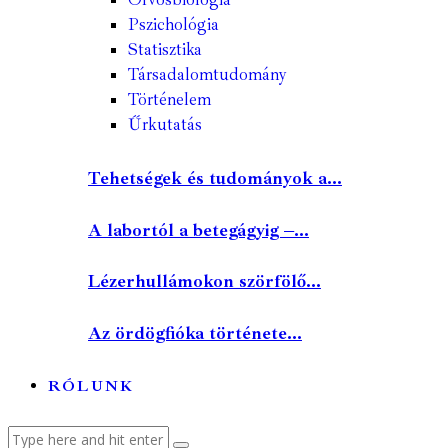
Pszichológia
Statisztika
Társadalomtudomány
Történelem
Űrkutatás
Tehetségek és tudományok a...
A labortól a betegágyig –...
Lézerhullámokon szörfölő...
Az ördögfióka története...
RÓLUNK