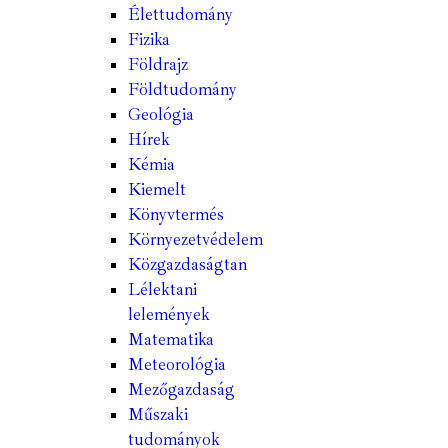
Élettudomány
Fizika
Földrajz
Földtudomány
Geológia
Hírek
Kémia
Kiemelt
Könyvtermés
Környezetvédelem
Közgazdaságtan
Lélektani
lelemények
Matematika
Meteorológia
Mezőgazdaság
Műszaki
tudományok