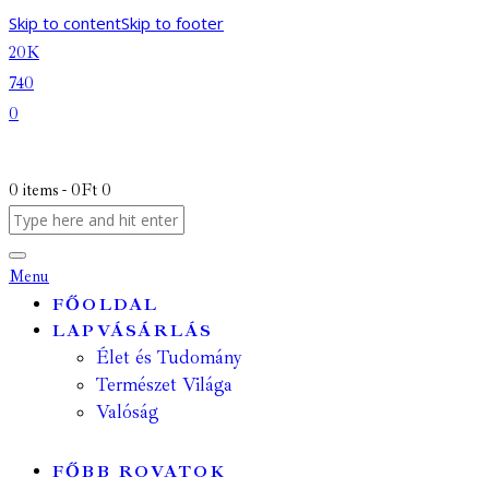
Skip to content
Skip to footer
20K
740
0
0 items
-
0Ft
0
Menu
FŐOLDAL
LAPVÁSÁRLÁS
Élet és Tudomány
Természet Világa
Valóság
FŐBB ROVATOK