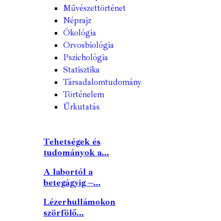
Művészettörténet
Néprajz
Ökológia
Orvosbiológia
Pszichológia
Statisztika
Társadalomtudomány
Történelem
Űrkutatás
Tehetségek és
tudományok a...
A labortól a
betegágyig –...
Lézerhullámokon
szörfölő...