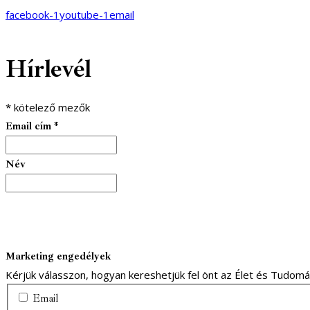
facebook-1
youtube-1
email
Hírlevél
*
kötelező mezők
Email cím
*
Név
Marketing engedélyek
Kérjük válasszon, hogyan kereshetjük fel önt az Élet és Tudom
Email