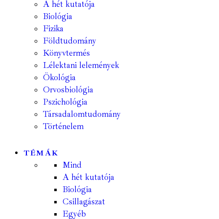
A hét kutatója
Biológia
Fizika
Földtudomány
Könyvtermés
Lélektani lelemények
Ökológia
Orvosbiológia
Pszichológia
Társadalomtudomány
Történelem
TÉMÁK
Mind
A hét kutatója
Biológia
Csillagászat
Egyéb