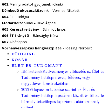
602
Mennyi adatot gyűjtenek rólunk?
Kémkedő okoseszközeink
– Vermes Nikolett
604
ÉT-Etológia
Madárdaltanulás
– Bilkó Ágnes
605 Keresztrejtvény
– Schmidt János
606 ÉT-Iránytű
– Bánsághy Nóra
607
A hátlapon
Vörhenyessapkás hangyászpitta
– Riezing Norbert
FŐOLDAL
KOSÁR
ÉLET ÉS TUDOMÁNY
Előfizetések
Kedvezményes előfizetés az Élet és
Tudomány hetilapra éves, féléves, vagy
negyedéves konstrukcióban.
2022
Válogasson tetszése szerint az Élet és
Tudomány hetilap lapszámai között és töltse le
bármely tetszőleges lapszámot akár azonnal,
online!