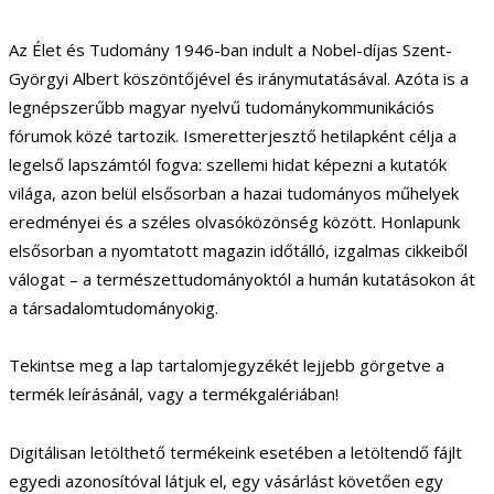
Az Élet és Tudomány 1946-ban indult a Nobel-díjas Szent-
Györgyi Albert köszöntőjével és iránymutatásával. Azóta is a
legnépszerűbb magyar nyelvű tudománykommunikációs
fórumok közé tartozik. Ismeretterjesztő hetilapként célja a
legelső lapszámtól fogva: szellemi hidat képezni a kutatók
világa, azon belül elsősorban a hazai tudományos műhelyek
eredményei és a széles olvasóközönség között. Honlapunk
elsősorban a nyomtatott magazin időtálló, izgalmas cikkeiből
válogat – a természettudományoktól a humán kutatásokon át
a társadalomtudományokig.
Tekintse meg a lap tartalomjegyzékét lejjebb görgetve a
termék leírásánál, vagy a termékgalériában!
Digitálisan letölthető termékeink esetében a letöltendő fájlt
egyedi azonosítóval látjuk el, egy vásárlást követően egy