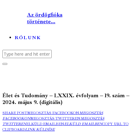
Az ördögfióka
története...
RÓLUNK
Élet és Tudomány – LXXIX. évfolyam – 19. szám –
2024. május 9. (digitális)
SHARE POST
MEGOSZTÁS FACEBOOKON
MEGOSZTÁS
FACEBOOKON
MEGOSZTÁS TWITTEREN
MEGOSZTÁS
TWITTEREN
ELKÜLD EMAILBEN
ELKÜLD EMAILBEN
COPY URL TO
CLIPBOARD
LINK KÜLDÉSE