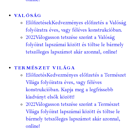
VALÓSÁG
Előfizetések
Kedvezményes előfizetés a Valóság
folyóiratra éves, vagy féléves konstrukcióban.
2022
Válogasson tetszése szerint a Valóság
folyóirat lapszámai között és töltse le bármely
tetszőleges lapszámot akár azonnal, online!
TERMÉSZET VILÁGA
Előfizetés
Kedvezményes előfizetés a Természet
Világa folyóiratra éves, vagy féléves
konstrukcióban. Kapja meg a legfrissebb
kiadványt elsők között!
2022
Válogasson tetszése szerint a Természet
Világa folyóirat lapszámai között és töltse le
bármely tetszőleges lapszámot akár azonnal,
online!