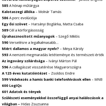
585
A hónap műtárgya
Kalotaszegi állóka
– Molnár Tamás
586
A porc evolúciója
Egy ősi szövet
– Harsányi Boglárka, Matta Csaba
589
Cél a körforgásosság
Újrahasznosított műanyagok
– Szegő Miklós
590
Verselésre a legalkalmasabb…
Miért dallamos a magyar nyelv?
– Minya Károly
593
A nemzeti megmaradás letéteménye és természeti érték
Az ingovány szilárdsága
– Iványi Márton Pál
596
A csillagászat visszatérése Magyarországra
A 125 éves kutatóintézet
– Zsoldos Endre
599 Védekezés a hamis banki telefonhívások ellen
– MNB
600 LogIQs
601 Adatok és tények
Szülészeti eseményekkel összefüggő anyai halálozások a
világban –
Hidas Zsuzsanna