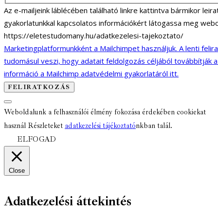
Az e-mailjeink láblécében található linkre kattintva bármikor lei
gyakorlatunkkal kapcsolatos információkért látogassa meg webo
https://eletestudomany.hu/adatkezelesi-tajekoztato/
Marketingplatformunkként a Mailchimpet használjuk. A lenti felir
tudomásul veszi, hogy adatait feldolgozás céljából továbbítják 
információ a Mailchimp adatvédelmi gyakorlatáról itt.
Weboldalunk a felhasználói élmény fokozása érdekében cookiekat
használ Részleteket
adatkezelési tájékoztató
nkban talál.
ELFOGAD
Close
Adatkezelési áttekintés