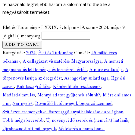
felhasználó legfeljebb három alkalommal töltheti le a
megvásárolt terméket.
Élet és Tudomány - LXXIX. évfolyam - 19. szám - 2024. május 9.
(digitális) mennyiség
ADD TO CART
Kategóriák:
2024
,
Élet és Tudomány
Címkék:
45 millió éves
békahús -
,
A csillagászat visszatérése Magyarországra
,
A nemzeti
megmaradás letéteménye és természeti érték
,
A porc evolúciója
,
A
törpenövés lassítja az öregedést
,
Az ingovány szilárdsága
,
Egy ősi
szövet
,
Kalotaszegi állóka
,
Kémkedő okoseszközeink
,
Madárdaltanulás
,
Mennyi adatot gyűjtenek rólunk?
,
Miért dallamos
a magyar nyelv?
,
Rovarölő hatóanyagok beporzó szemmel
,
Szülészeti eseményekkel összefüggő anyai halálozások a világban
,
Több mégis kevesebb
,
Új növényvédő szerek és (nemvárt) hatásaik
,
Újrahasznosított műanyagok
,
Védekezés a hamis banki