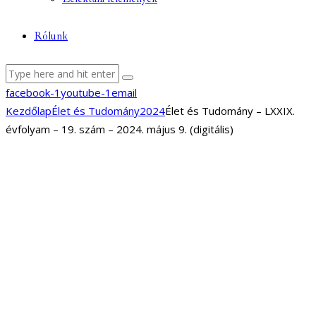
Rólunk
facebook-1
youtube-1
email
Kezdőlap
Élet és Tudomány
2024
Élet és Tudomány – LXXIX.
évfolyam – 19. szám – 2024. május 9. (digitális)