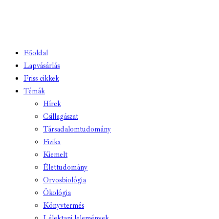
Főoldal
Lapvásárlás
Friss cikkek
Témák
Hírek
Csillagászat
Társadalomtudomány
Fizika
Kiemelt
Élettudomány
Orvosbiológia
Ökológia
Könyvtermés
Lélektani lelemények