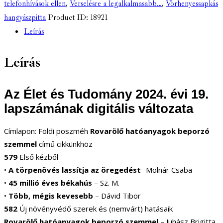
telefonhívások ellen
,
Verselésre a legalkalmasabb…
,
Vörhenyessapkás
hangyászpitta
Product ID:
18921
Leírás
Leírás
Az Élet és Tudomány 2024. évi 19.
lapszámának digitális változata
Címlapon: Földi poszméh
Rovarölő hatóanyagok beporzó
szemmel
című cikkünkhöz
579
Első kézből
•
A törpenövés lassítja az öregedést
-Molnár Csaba
•
45 millió éves békahús
– Sz. M.
•
Több, mégis kevesebb
– Dávid Tibor
582
Új növényvédő szerek és (nemvárt) hatásaik
Rovarölő hatóanyagok beporzó szemmel
– Juhász Brigitta