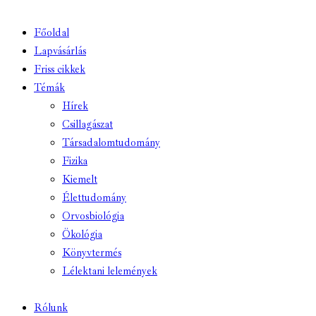
Főoldal
Lapvásárlás
Friss cikkek
Témák
Hírek
Csillagászat
Társadalomtudomány
Fizika
Kiemelt
Élettudomány
Orvosbiológia
Ökológia
Könyvtermés
Lélektani lelemények
Rólunk