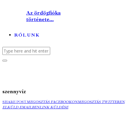
Az ördögfióka
története...
RÓLUNK
szennyvíz
MEGOSZTÁS
MEGOSZTÁS
ELK
SHARE POST
MEGOSZTÁS FACEBOOKON
MEGOSZTÁS TWITTEREN
FACEBOOKON
COPY
TWITTEREN
EMA
ELKÜLD EMAILBEN
LINK KÜLDÉSE
URL
TO
CLIPBOARD