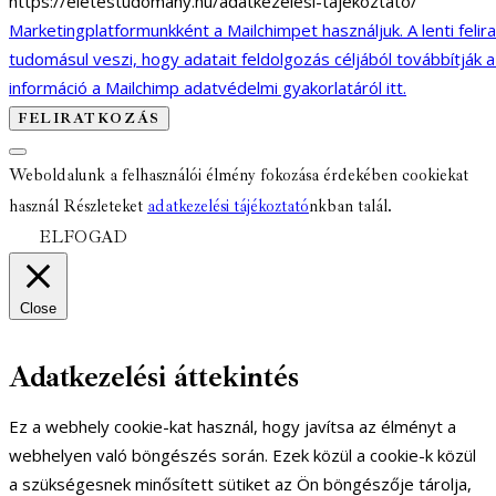
https://eletestudomany.hu/adatkezelesi-tajekoztato/
Marketingplatformunkként a Mailchimpet használjuk. A lenti felir
tudomásul veszi, hogy adatait feldolgozás céljából továbbítják 
információ a Mailchimp adatvédelmi gyakorlatáról itt.
Weboldalunk a felhasználói élmény fokozása érdekében cookiekat
használ Részleteket
adatkezelési tájékoztató
nkban talál.
ELFOGAD
Close
Adatkezelési áttekintés
Ez a webhely cookie-kat használ, hogy javítsa az élményt a
webhelyen való böngészés során. Ezek közül a cookie-k közül
a szükségesnek minősített sütiket az Ön böngészője tárolja,