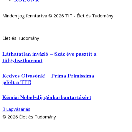
RÓLUNK
Minden jog fenntartva © 2026 TIT - Élet és Tudomány
Élet és Tudomány
Láthatatlan invázió – Száz éve pusztít a
tölgylisztharmat
Kedves Olvasónk! – Prima Primissima
jelölt a TIT!
Kémiai Nobel-díj génkarbantartásért
Lapvásárlás
© 2026 Élet és Tudomány
facebook-
youtube-
email