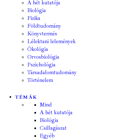
A hét kutatója
Biológia
Fizika
Földtudomány
Könyvtermés
Lélektani lelemények
Ökológia
Orvosbiológia
Pszichológia
Társadalomtudomány
Történelem
TÉMÁK
Mind
A hét kutatója
Biológia
Csillagászat
Egyéb