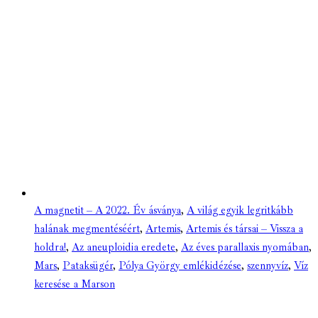
A magnetit – A 2022. Év ásványa
,
A világ egyik legritkább
halának megmentéséért
,
Artemis
,
Artemis és társai – Vissza a
holdra!
,
Az aneuploidia eredete
,
Az éves parallaxis nyomában
,
Mars
,
Pataksügér
,
Pólya György emlékidézése
,
szennyvíz
,
Víz
keresése a Marson