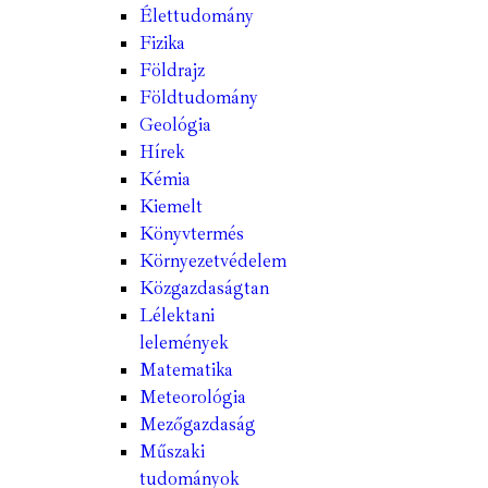
Élettudomány
Fizika
Földrajz
Földtudomány
Geológia
Hírek
Kémia
Kiemelt
Könyvtermés
Környezetvédelem
Közgazdaságtan
Lélektani
lelemények
Matematika
Meteorológia
Mezőgazdaság
Műszaki
tudományok