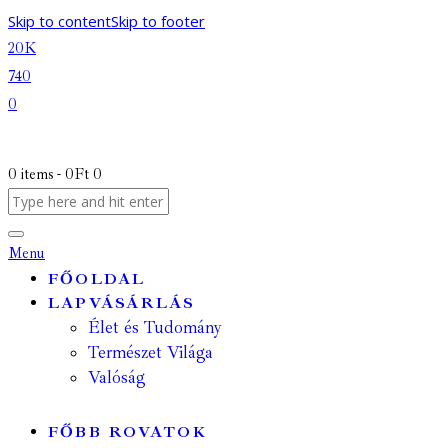
Skip to content
Skip to footer
20K
740
0
0 items
-
0Ft
0
Menu
FŐOLDAL
LAPVÁSÁRLÁS
Élet és Tudomány
Természet Világa
Valóság
FŐBB ROVATOK