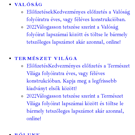
VALÓSÁG
Előfizetések
Kedvezményes előfizetés a Valóság
folyóiratra éves, vagy féléves konstrukcióban.
2022
Válogasson tetszése szerint a Valóság
folyóirat lapszámai között és töltse le bármely
tetszőleges lapszámot akár azonnal, online!
TERMÉSZET VILÁGA
Előfizetés
Kedvezményes előfizetés a Természet
Világa folyóiratra éves, vagy féléves
konstrukcióban. Kapja meg a legfrissebb
kiadványt elsők között!
2022
Válogasson tetszése szerint a Természet
Világa folyóirat lapszámai között és töltse le
bármely tetszőleges lapszámot akár azonnal,
online!