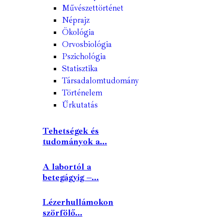
Művészettörténet
Néprajz
Ökológia
Orvosbiológia
Pszichológia
Statisztika
Társadalomtudomány
Történelem
Űrkutatás
Tehetségek és
tudományok a...
A labortól a
betegágyig –...
Lézerhullámokon
szörfölő...