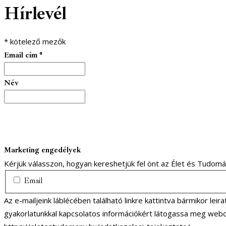
Hírlevél
1
1
*
kötelező mezők
Email cím
*
Név
Marketing engedélyek
Kérjük válasszon, hogyan kereshetjük fel önt az Élet és Tudom
Email
Az e-mailjeink láblécében található linkre kattintva bármikor lei
gyakorlatunkkal kapcsolatos információkért látogassa meg webo