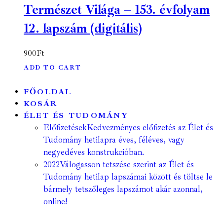
Természet Világa – 153. évfolyam
12. lapszám (digitális)
900
Ft
ADD TO CART
FŐOLDAL
KOSÁR
ÉLET ÉS TUDOMÁNY
Előfizetések
Kedvezményes előfizetés az Élet és
Tudomány hetilapra éves, féléves, vagy
negyedéves konstrukcióban.
2022
Válogasson tetszése szerint az Élet és
Tudomány hetilap lapszámai között és töltse le
bármely tetszőleges lapszámot akár azonnal,
online!