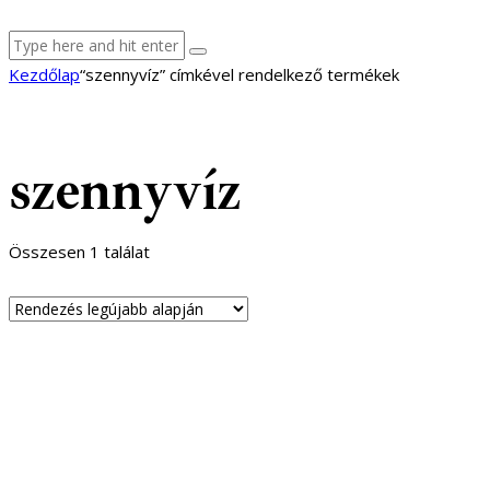
facebook-
youtube-
email
Kezdőlap
“szennyvíz” címkével rendelkező termékek
1
1
szennyvíz
Összesen 1 találat