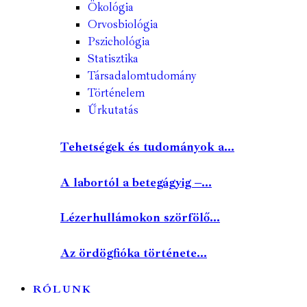
Ökológia
Orvosbiológia
Pszichológia
Statisztika
Társadalomtudomány
Történelem
Űrkutatás
Tehetségek és tudományok a...
A labortól a betegágyig –...
Lézerhullámokon szörfölő...
Az ördögfióka története...
RÓLUNK