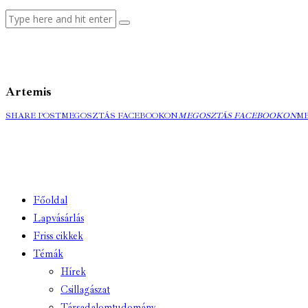
Artemis
SHARE POST
MEGOSZTÁS FACEBOOKON
MEGOSZTÁS FACEBOOKON
M
Főoldal
Lapvásárlás
Friss cikkek
Témák
Hírek
Csillagászat
Társadalomtudomány