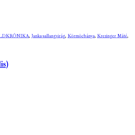
LDKRÓNIKA
,
Janka-sallangvirág
,
Körmöcbánya
,
Krezinger Máté
,
is)