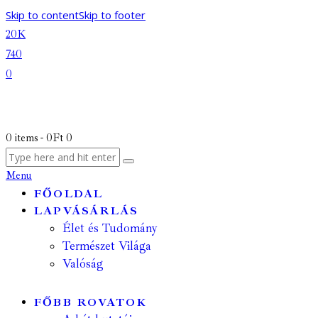
Skip to content
Skip to footer
20K
740
0
0 items
-
0Ft
0
Menu
FŐOLDAL
LAPVÁSÁRLÁS
Élet és Tudomány
Természet Világa
Valóság
FŐBB ROVATOK