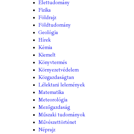
Élettudomány
Fizika
Földrajz
Földtudomány
Geológia
Hírek
Kémia
Kiemelt
Könyvtermés
Környezetvédelem
Közgazdaságtan
Lélektani lelemények
Matematika
Meteorológia
Mezőgazdaság
Műszaki tudományok
Művészettörténet
Néprajz