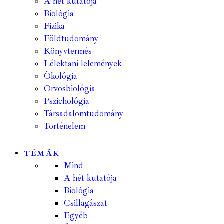
A hét kutatója
Biológia
Fizika
Földtudomány
Könyvtermés
Lélektani lelemények
Ökológia
Orvosbiológia
Pszichológia
Társadalomtudomány
Történelem
TÉMÁK
Mind
A hét kutatója
Biológia
Csillagászat
Egyéb