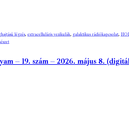
ajtású légzés
,
extracelluláris vezikulák
,
galaktikus rádiókapcsolat
,
HO
észet
m – 19. szám – 2026. május 8. (digitál