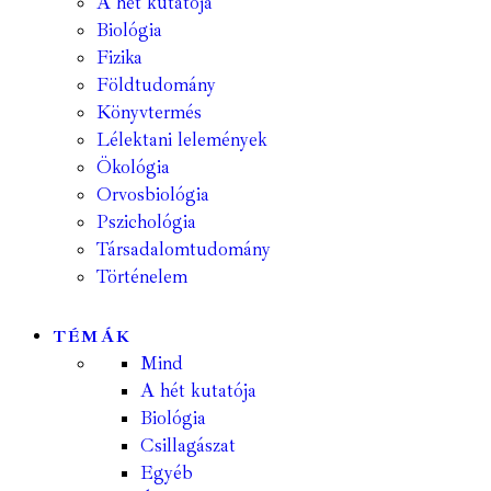
A hét kutatója
Biológia
Fizika
Földtudomány
Könyvtermés
Lélektani lelemények
Ökológia
Orvosbiológia
Pszichológia
Társadalomtudomány
Történelem
TÉMÁK
Mind
A hét kutatója
Biológia
Csillagászat
Egyéb