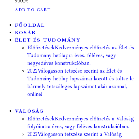
900
Ft
ADD TO CART
FŐOLDAL
KOSÁR
ÉLET ÉS TUDOMÁNY
Előfizetések
Kedvezményes előfizetés az Élet és
Tudomány hetilapra éves, féléves, vagy
negyedéves konstrukcióban.
2022
Válogasson tetszése szerint az Élet és
Tudomány hetilap lapszámai között és töltse le
bármely tetszőleges lapszámot akár azonnal,
online!
VALÓSÁG
Előfizetések
Kedvezményes előfizetés a Valóság
folyóiratra éves, vagy féléves konstrukcióban.
2022
Válogasson tetszése szerint a Valóság