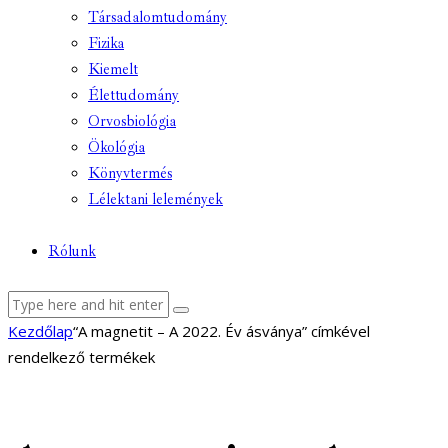
Társadalomtudomány
Fizika
Kiemelt
Élettudomány
Orvosbiológia
Ökológia
Könyvtermés
Lélektani lelemények
Rólunk
facebook-
youtube-
email
Kezdőlap
“A magnetit – A 2022. Év ásványa” címkével
1
1
rendelkező termékek