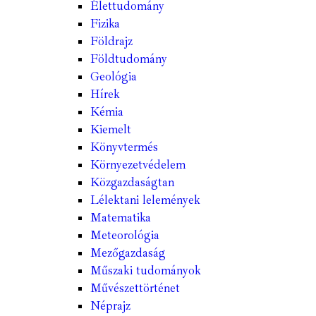
Élettudomány
Fizika
Földrajz
Földtudomány
Geológia
Hírek
Kémia
Kiemelt
Könyvtermés
Környezetvédelem
Közgazdaságtan
Lélektani lelemények
Matematika
Meteorológia
Mezőgazdaság
Műszaki tudományok
Művészettörténet
Néprajz