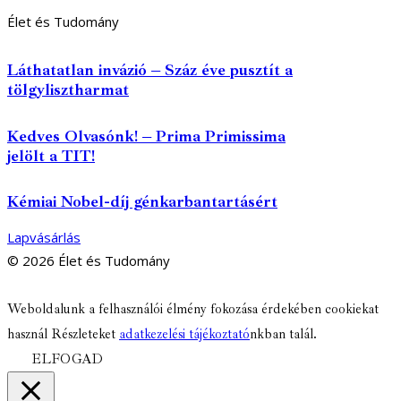
Élet és Tudomány
Láthatatlan invázió – Száz éve pusztít a
tölgylisztharmat
Kedves Olvasónk! – Prima Primissima
jelölt a TIT!
Kémiai Nobel-díj génkarbantartásért
Lapvásárlás
© 2026 Élet és Tudomány
facebook-
youtube-
email
Weboldalunk a felhasználói élmény fokozása érdekében cookiekat
1
1
használ Részleteket
adatkezelési tájékoztató
nkban talál.
ELFOGAD