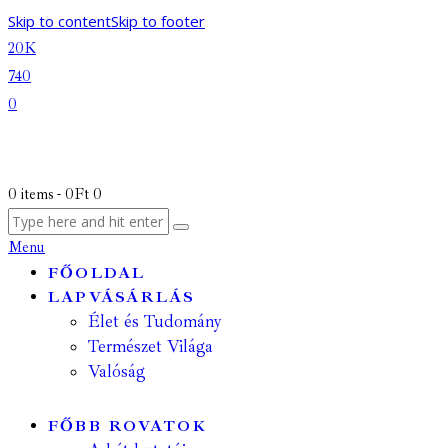
Skip to content
Skip to footer
20K
740
0
0 items
-
0Ft
0
Menu
FŐOLDAL
LAPVÁSÁRLÁS
Élet és Tudomány
Természet Világa
Valóság
FŐBB ROVATOK