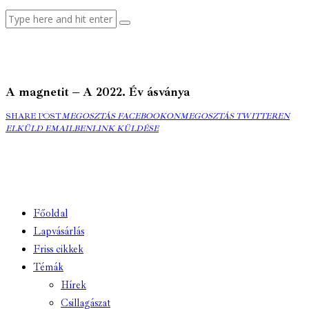
A magnetit – A 2022. Év ásványa
MEGOSZTÁS
MEGOSZTÁS
ELK
SHARE POST
MEGOSZTÁS FACEBOOKON
MEGOSZTÁS TWITTEREN
FACEBOOKON
COPY
TWITTEREN
EMA
ELKÜLD EMAILBEN
LINK KÜLDÉSE
URL
TO
CLIPBOARD
Főoldal
Lapvásárlás
Friss cikkek
Témák
Hírek
Csillagászat