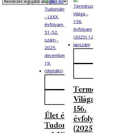
Természet
Világa –
156.
Élet és
évfolyam
Tudomány
(2025) 12.