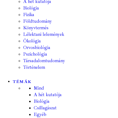
A hét kutatója
Biológia
Fizika
Földtudomány
Könyvtermés
Lélektani lelemények
Ökológia
Orvosbiológia
Pszichológia
Társadalomtudomány
Történelem
TÉMÁK
Mind
A hét kutatója
Biológia
Csillagászat
Egyéb