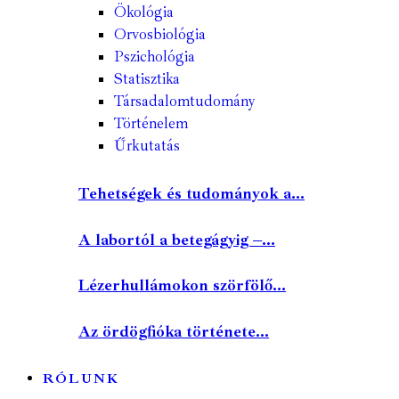
Ökológia
Orvosbiológia
Pszichológia
Statisztika
Társadalomtudomány
Történelem
Űrkutatás
Tehetségek és tudományok a...
A labortól a betegágyig –...
Lézerhullámokon szörfölő...
Az ördögfióka története...
RÓLUNK