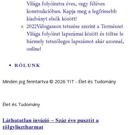
Világa folyóiratra éves, vagy féléves
konstrukcióban. Kapja meg a legfrissebb
kiadványt elsők között!
2022
Válogasson tetszése szerint a Természet
Világa folyóirat lapszámai között és töltse le
bármely tetszőleges lapszámot akár azonnal,
online!
RÓLUNK
Minden jog fenntartva © 2026 TIT - Élet és Tudomány
Élet és Tudomány
Láthatatlan invázió – Száz éve pusztít a
tölgylisztharmat