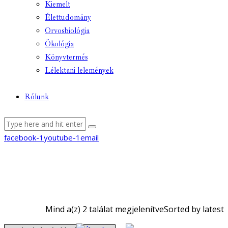
Kiemelt
Élettudomány
Orvosbiológia
Ökológia
Könyvtermés
Lélektani lelemények
Rólunk
facebook-1
youtube-1
email
Mind a(z) 2 találat megjelenítve
Sorted by latest