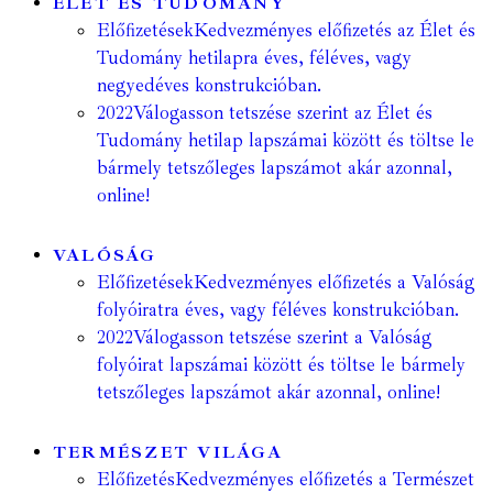
ÉLET ÉS TUDOMÁNY
Előfizetések
Kedvezményes előfizetés az Élet és
Tudomány hetilapra éves, féléves, vagy
negyedéves konstrukcióban.
2022
Válogasson tetszése szerint az Élet és
Tudomány hetilap lapszámai között és töltse le
bármely tetszőleges lapszámot akár azonnal,
online!
VALÓSÁG
Előfizetések
Kedvezményes előfizetés a Valóság
folyóiratra éves, vagy féléves konstrukcióban.
2022
Válogasson tetszése szerint a Valóság
folyóirat lapszámai között és töltse le bármely
tetszőleges lapszámot akár azonnal, online!
TERMÉSZET VILÁGA
Előfizetés
Kedvezményes előfizetés a Természet