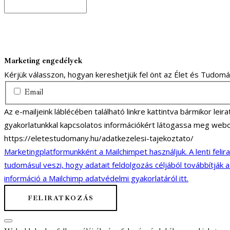
Marketing engedélyek
Kérjük válasszon, hogyan kereshetjük fel önt az Élet és Tudom
Email
Az e-mailjeink láblécében található linkre kattintva bármikor lei
gyakorlatunkkal kapcsolatos információkért látogassa meg webo
https://eletestudomany.hu/adatkezelesi-tajekoztato/
Marketingplatformunkként a Mailchimpet használjuk. A lenti felir
tudomásul veszi, hogy adatait feldolgozás céljából továbbítják 
információ a Mailchimp adatvédelmi gyakorlatáról itt.