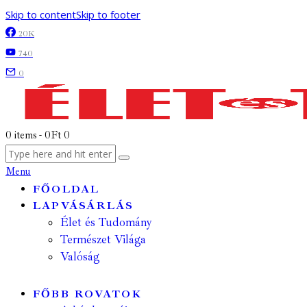
Skip to content
Skip to footer
20K
740
0
0 items
-
0Ft
0
Menu
FŐOLDAL
LAPVÁSÁRLÁS
Élet és Tudomány
Természet Világa
Valóság
FŐBB ROVATOK