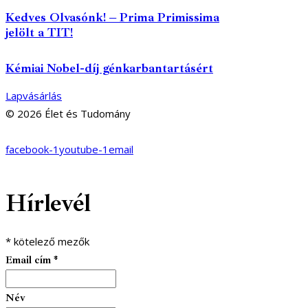
Kedves Olvasónk! – Prima Primissima
jelölt a TIT!
Kémiai Nobel-díj génkarbantartásért
Lapvásárlás
© 2026 Élet és Tudomány
facebook-1
youtube-1
email
Hírlevél
*
kötelező mezők
Email cím
*
Név