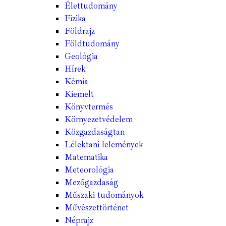
Élettudomány
Fizika
Földrajz
Földtudomány
Geológia
Hírek
Kémia
Kiemelt
Könyvtermés
Környezetvédelem
Közgazdaságtan
Lélektani lelemények
Matematika
Meteorológia
Mezőgazdaság
Műszaki tudományok
Művészettörténet
Néprajz