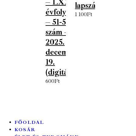
– LXXX.
lapszám
évfolyam
1 100
Ft
– 51-52.
szám –
2025.
december
19.
(digitális)
600
Ft
FŐOLDAL
KOSÁR