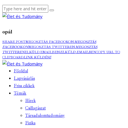
opál
SHARE POST
MEGOSZTÁS FACEBOOKON
MEGOSZTÁS
FACEBOOKON
MEGOSZTÁS TWITTEREN
MEGOSZTÁS
TWITTEREN
ELKÜLD EMAILBEN
ELKÜLD EMAILBEN
COPY URL TO
CLIPBOARD
LINK KÜLDÉSE
Főoldal
Lapvásárlás
Friss cikkek
Témák
Hírek
Csillagászat
Társadalomtudomány
Fizika