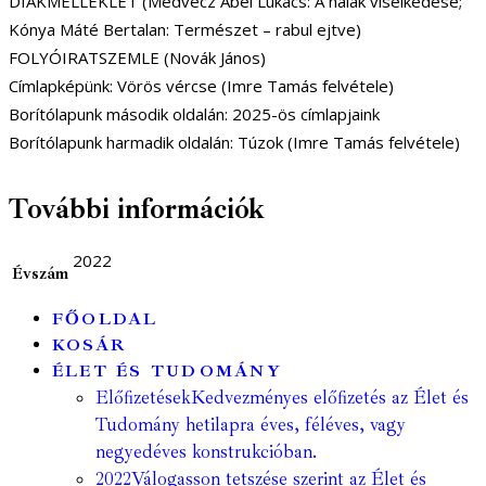
DIÁKMELLÉKLET (Medvecz Ábel Lukács: A halak viselkedése;
Kónya Máté Bertalan: Természet – rabul ejtve)
FOLYÓIRATSZEMLE (Novák János)
Címlapképünk: Vörös vércse (Imre Tamás felvétele)
Borítólapunk második oldalán: 2025-ös címlapjaink
Borítólapunk harmadik oldalán: Túzok (Imre Tamás felvétele)
További információk
2022
Évszám
FŐOLDAL
KOSÁR
ÉLET ÉS TUDOMÁNY
Előfizetések
Kedvezményes előfizetés az Élet és
Tudomány hetilapra éves, féléves, vagy
negyedéves konstrukcióban.
2022
Válogasson tetszése szerint az Élet és