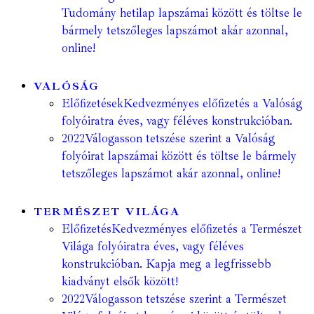
Tudomány hetilap lapszámai között és töltse le
bármely tetszőleges lapszámot akár azonnal,
online!
VALÓSÁG
Előfizetések
Kedvezményes előfizetés a Valóság
folyóiratra éves, vagy féléves konstrukcióban.
2022
Válogasson tetszése szerint a Valóság
folyóirat lapszámai között és töltse le bármely
tetszőleges lapszámot akár azonnal, online!
TERMÉSZET VILÁGA
Előfizetés
Kedvezményes előfizetés a Természet
Világa folyóiratra éves, vagy féléves
konstrukcióban. Kapja meg a legfrissebb
kiadványt elsők között!
2022
Válogasson tetszése szerint a Természet