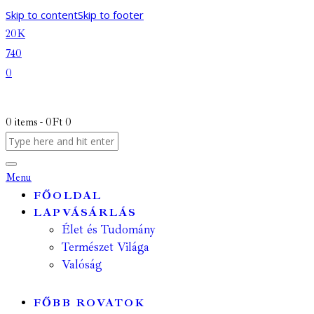
Skip to content
Skip to footer
20K
740
0
0 items
-
0Ft
0
Menu
FŐOLDAL
LAPVÁSÁRLÁS
Élet és Tudomány
Természet Világa
Valóság
FŐBB ROVATOK