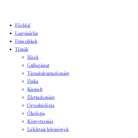
Főoldal
Lapvásárlás
Friss cikkek
Témák
Hírek
Csillagászat
Társadalomtudomány
Fizika
Kiemelt
Élettudomány
Orvosbiológia
Ökológia
Könyvtermés
Lélektani lelemények