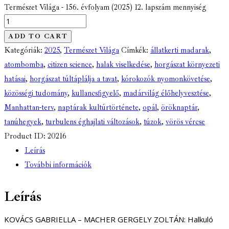
Természet Világa - 156. évfolyam (2025) 12. lapszám mennyiség
ADD TO CART
Kategóriák:
2025
,
Természet Világa
Címkék:
állatkerti madarak
,
atombomba
,
citizen science
,
halak viselkedése
,
horgászat környezeti
hatásai
,
horgászat túltáplálja a tavat
,
kórokozók nyomonkövetése
,
közösségi tudomány
,
kullancsfigyelő
,
madárvilág élőhelyvesztése
,
Manhattan-terv
,
naptárak kultúrtörténete
,
opál
,
öröknaptár
,
tanúhegyek
,
turbulens éghajlati változások
,
túzok
,
vörös vércse
Product ID:
20216
Leírás
További információk
Leírás
KOVÁCS GABRIELLA – MACHER GERGELY ZOLTÁN: Halkuló