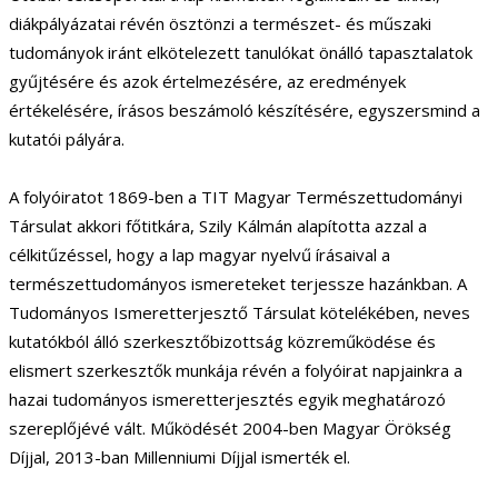
diákpályázatai révén ösztönzi a természet- és műszaki
tudományok iránt elkötelezett tanulókat önálló tapasztalatok
gyűjtésére és azok értelmezésére, az eredmények
értékelésére, írásos beszámoló készítésére, egyszersmind a
kutatói pályára.
A folyóiratot 1869-ben a TIT Magyar Természettudományi
Társulat akkori főtitkára, Szily Kálmán alapította azzal a
célkitűzéssel, hogy a lap magyar nyelvű írásaival a
természettudományos ismereteket terjessze hazánkban. A
Tudományos Ismeretterjesztő Társulat kötelékében, neves
kutatókból álló szerkesztőbizottság közreműködése és
elismert szerkesztők munkája révén a folyóirat napjainkra a
hazai tudományos ismeretterjesztés egyik meghatározó
szereplőjévé vált. Működését 2004-ben Magyar Örökség
Díjjal, 2013-ban Millenniumi Díjjal ismerték el.