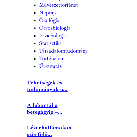
Művészettörténet
Néprajz
Ökológia
Orvosbiológia
Pszichológia
Statisztika
Társadalomtudomány
Történelem
Űrkutatás
Tehetségek és
tudományok a...
A labortól a
betegágyig –...
Lézerhullámokon
szörfölő...