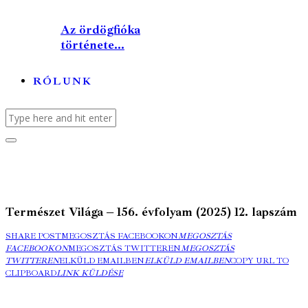
Az ördögfióka
története...
RÓLUNK
Természet Világa – 156. évfolyam (2025) 12. lapszám
SHARE POST
MEGOSZTÁS FACEBOOKON
MEGOSZTÁS
FACEBOOKON
MEGOSZTÁS TWITTEREN
MEGOSZTÁS
TWITTEREN
ELKÜLD EMAILBEN
ELKÜLD EMAILBEN
COPY URL TO
CLIPBOARD
LINK KÜLDÉSE