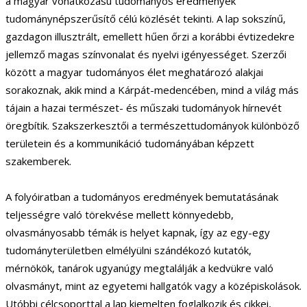
a magyar vonatkozású tudományos eredmények
tudománynépszerűsítő célú közlését tekinti. A lap sokszínű,
gazdagon illusztrált, emellett hűen őrzi a korábbi évtizedekre
jellemző magas színvonalat és nyelvi igényességet. Szerzői
között a magyar tudományos élet meghatározó alakjai
sorakoznak, akik mind a Kárpát-medencében, mind a világ más
tájain a hazai természet- és műszaki tudományok hírnevét
öregbítik. Szakszerkesztői a természettudományok különböző
területein és a kommunikáció tudományában képzett
szakemberek.
A folyóiratban a tudományos eredmények bemutatásának
teljességre való törekvése mellett könnyedebb,
olvasmányosabb témák is helyet kapnak, így az egy-egy
tudományterületben elmélyülni szándékozó kutatók,
mérnökök, tanárok ugyanúgy megtalálják a kedvükre való
olvasmányt, mint az egyetemi hallgatók vagy a középiskolások.
Utóbbi célcsoporttal a lap kiemelten foglalkozik és cikkei,