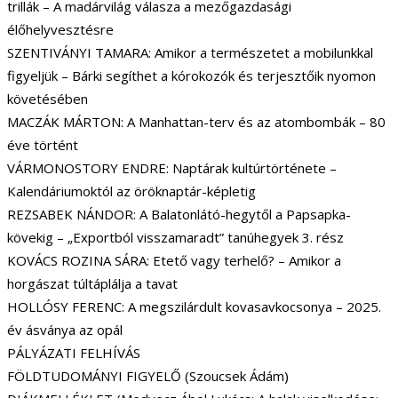
trillák – A madárvilág válasza a mezőgazdasági
élőhelyvesztésre
SZENTIVÁNYI TAMARA: Amikor a természetet a mobilunkkal
figyeljük – Bárki segíthet a kórokozók és terjesztőik nyomon
követésében
MACZÁK MÁRTON: A Manhattan-terv és az atombombák – 80
éve történt
VÁRMONOSTORY ENDRE: Naptárak kultúrtörténete –
Kalendáriumoktól az öröknaptár-képletig
REZSABEK NÁNDOR: A Balatonlátó-hegytől a Papsapka-
kövekig – „Exportból visszamaradt” tanúhegyek 3. rész
KOVÁCS ROZINA SÁRA: Etető vagy terhelő? – Amikor a
horgászat túltáplálja a tavat
HOLLÓSY FERENC: A megszilárdult kovasavkocsonya – 2025.
év ásványa az opál
PÁLYÁZATI FELHÍVÁS
FÖLDTUDOMÁNYI FIGYELŐ (Szoucsek Ádám)