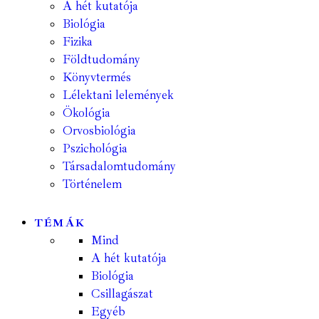
A hét kutatója
Biológia
Fizika
Földtudomány
Könyvtermés
Lélektani lelemények
Ökológia
Orvosbiológia
Pszichológia
Társadalomtudomány
Történelem
TÉMÁK
Mind
A hét kutatója
Biológia
Csillagászat
Egyéb