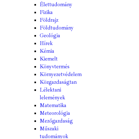
Élettudomány
Fizika
Földrajz
Földtudomány
Geológia
Hírek
Kémia
Kiemelt
Könyvtermés
Környezetvédelem
Közgazdaságtan
Lélektani
lelemények
Matematika
Meteorológia
Mezőgazdaság
Műszaki
tudományok