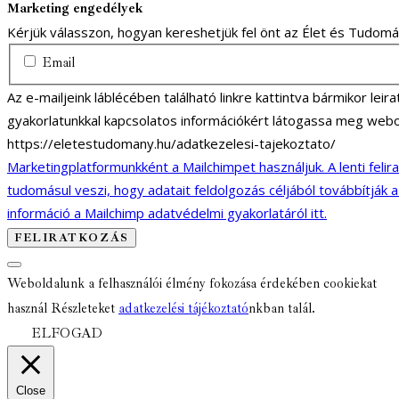
Marketing engedélyek
Kérjük válasszon, hogyan kereshetjük fel önt az Élet és Tudom
Email
Az e-mailjeink láblécében található linkre kattintva bármikor lei
gyakorlatunkkal kapcsolatos információkért látogassa meg webo
https://eletestudomany.hu/adatkezelesi-tajekoztato/
Marketingplatformunkként a Mailchimpet használjuk. A lenti felir
tudomásul veszi, hogy adatait feldolgozás céljából továbbítják 
információ a Mailchimp adatvédelmi gyakorlatáról itt.
Weboldalunk a felhasználói élmény fokozása érdekében cookiekat
használ Részleteket
adatkezelési tájékoztató
nkban talál.
ELFOGAD
Close