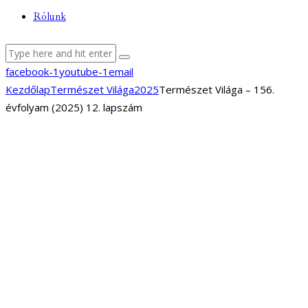
Rólunk
facebook-1
youtube-1
email
Kezdőlap
Természet Világa
2025
Természet Világa – 156.
évfolyam (2025) 12. lapszám