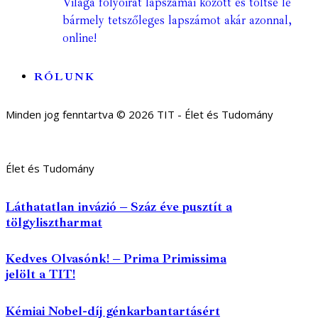
Világa folyóirat lapszámai között és töltse le
bármely tetszőleges lapszámot akár azonnal,
online!
RÓLUNK
Minden jog fenntartva © 2026 TIT - Élet és Tudomány
Élet és Tudomány
Láthatatlan invázió – Száz éve pusztít a
tölgylisztharmat
Kedves Olvasónk! – Prima Primissima
jelölt a TIT!
Kémiai Nobel-díj génkarbantartásért