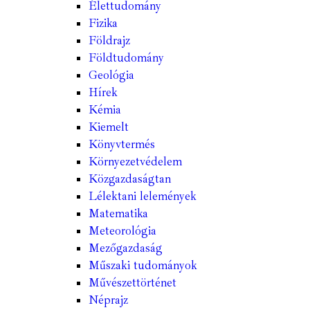
Élettudomány
Fizika
Földrajz
Földtudomány
Geológia
Hírek
Kémia
Kiemelt
Könyvtermés
Környezetvédelem
Közgazdaságtan
Lélektani lelemények
Matematika
Meteorológia
Mezőgazdaság
Műszaki tudományok
Művészettörténet
Néprajz