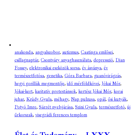
anakonda
,
angyalszobor
,
autizmus
,
Caatinga emlősei
,
csillagnaptár
,
Csontváry anyaghasználata
,
depresszió
,
Dian
Fossey
,
elektronikai eszközök sorsa
,
év ásványa
,
év
természetfotósa
,
genetika
,
Góra Barbara
,
guanóvirágzás
,
hegyi gorillák megmentője
,
idő mérföldkövei
,
Jókai Mór
,
Jókai-kert
,
karitatív protestánsok
,
kertész Jókai Mór
,
korai
juhar
,
Krúdy Gyula
,
méhagy
,
Nap pulzusa
,
opál
,
ősi kutyák
,
Potyó Imre
,
Sárrét nyelvjárása
,
Szini Gyula
,
természetfotó
,
új
űrkorszak
,
visegrádi ferences templom