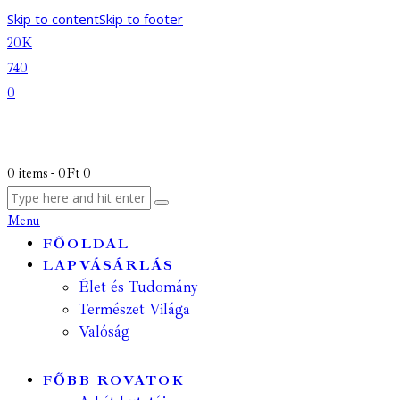
Skip to content
Skip to footer
20K
740
0
0 items
-
0Ft
0
Menu
FŐOLDAL
LAPVÁSÁRLÁS
Élet és Tudomány
Természet Világa
Valóság
FŐBB ROVATOK