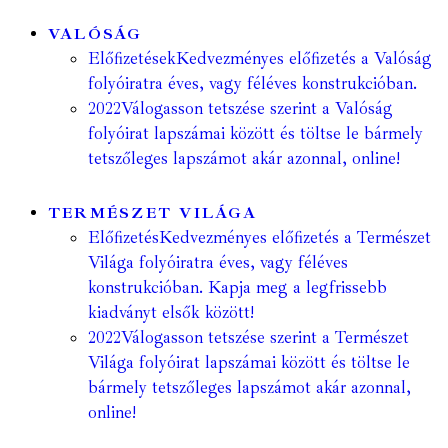
VALÓSÁG
Előfizetések
Kedvezményes előfizetés a Valóság
folyóiratra éves, vagy féléves konstrukcióban.
2022
Válogasson tetszése szerint a Valóság
folyóirat lapszámai között és töltse le bármely
tetszőleges lapszámot akár azonnal, online!
TERMÉSZET VILÁGA
Előfizetés
Kedvezményes előfizetés a Természet
Világa folyóiratra éves, vagy féléves
konstrukcióban. Kapja meg a legfrissebb
kiadványt elsők között!
2022
Válogasson tetszése szerint a Természet
Világa folyóirat lapszámai között és töltse le
bármely tetszőleges lapszámot akár azonnal,
online!