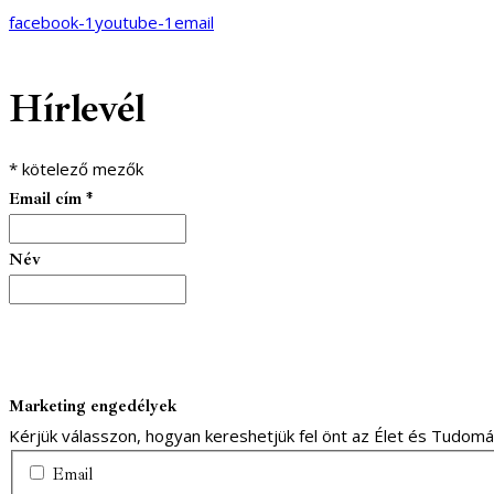
facebook-1
youtube-1
email
Hírlevél
*
kötelező mezők
Email cím
*
Név
Marketing engedélyek
Kérjük válasszon, hogyan kereshetjük fel önt az Élet és Tudom
Email