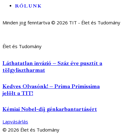
RÓLUNK
Minden jog fenntartva © 2026 TIT - Élet és Tudomány
Élet és Tudomány
Láthatatlan invázió – Száz éve pusztít a
tölgylisztharmat
Kedves Olvasónk! – Prima Primissima
jelölt a TIT!
Kémiai Nobel-díj génkarbantartásért
Lapvásárlás
© 2026 Élet és Tudomány