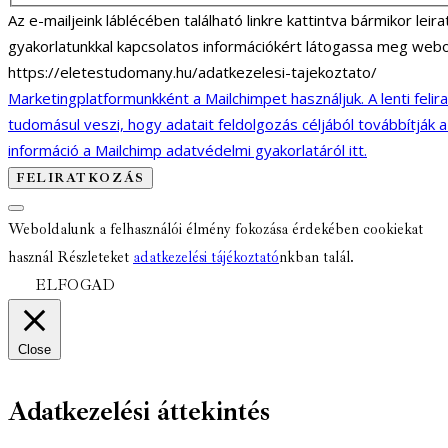
Az e-mailjeink láblécében található linkre kattintva bármikor lei
gyakorlatunkkal kapcsolatos információkért látogassa meg webo
https://eletestudomany.hu/adatkezelesi-tajekoztato/
Marketingplatformunkként a Mailchimpet használjuk. A lenti felir
tudomásul veszi, hogy adatait feldolgozás céljából továbbítják 
információ a Mailchimp adatvédelmi gyakorlatáról itt.
Weboldalunk a felhasználói élmény fokozása érdekében cookiekat
használ Részleteket
adatkezelési tájékoztató
nkban talál.
ELFOGAD
Close
Adatkezelési áttekintés