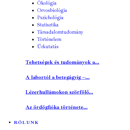
Ökológia
Orvosbiológia
Pszichológia
Statisztika
Társadalomtudomány
Történelem
Űrkutatás
Tehetségek és tudományok a...
A labortól a betegágyig –...
Lézerhullámokon szörfölő...
Az ördögfióka története...
RÓLUNK