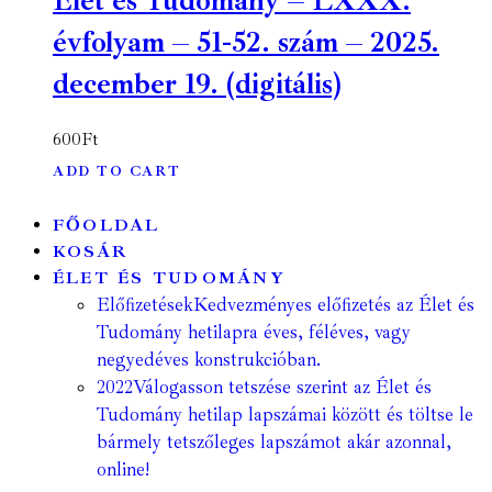
Élet és Tudomány – LXXX.
évfolyam – 51-52. szám – 2025.
december 19. (digitális)
600
Ft
ADD TO CART
FŐOLDAL
KOSÁR
ÉLET ÉS TUDOMÁNY
Előfizetések
Kedvezményes előfizetés az Élet és
Tudomány hetilapra éves, féléves, vagy
negyedéves konstrukcióban.
2022
Válogasson tetszése szerint az Élet és
Tudomány hetilap lapszámai között és töltse le
bármely tetszőleges lapszámot akár azonnal,
online!