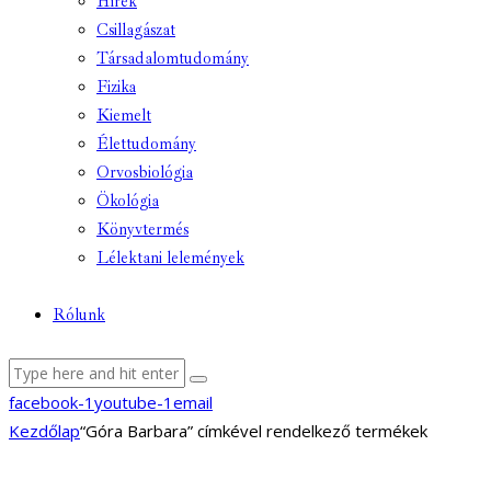
Hírek
Csillagászat
Társadalomtudomány
Fizika
Kiemelt
Élettudomány
Orvosbiológia
Ökológia
Könyvtermés
Lélektani lelemények
Rólunk
facebook-1
youtube-1
email
Kezdőlap
“Góra Barbara” címkével rendelkező termékek