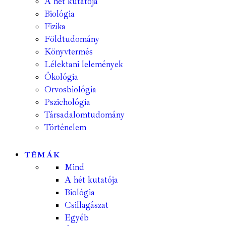
A hét kutatója
Biológia
Fizika
Földtudomány
Könyvtermés
Lélektani lelemények
Ökológia
Orvosbiológia
Pszichológia
Társadalomtudomány
Történelem
TÉMÁK
Mind
A hét kutatója
Biológia
Csillagászat
Egyéb