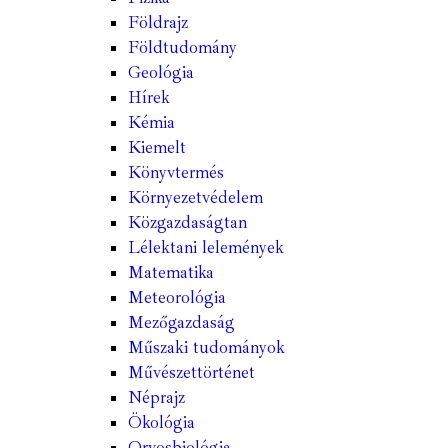
Földrajz
Földtudomány
Geológia
Hírek
Kémia
Kiemelt
Könyvtermés
Környezetvédelem
Közgazdaságtan
Lélektani lelemények
Matematika
Meteorológia
Mezőgazdaság
Műszaki tudományok
Művészettörténet
Néprajz
Ökológia
Orvosbiológia