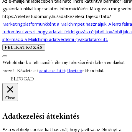
Az e-mailjeink láblécében található linkre kattintva bármikor lei
gyakorlatunkkal kapcsolatos információkért látogassa meg webo
https://eletestudomany.hu/adatkezelesi-tajekoztato/
Marketingplatformunkként a Mailchimpet használjuk. A lenti felir
tudomásul veszi, hogy adatait feldolgozás céljából továbbítják 
információ a Mailchimp adatvédelmi gyakorlatáról itt.
Weboldalunk a felhasználói élmény fokozása érdekében cookiekat
használ Részleteket
adatkezelési tájékoztató
nkban talál.
ELFOGAD
Close
Adatkezelési áttekintés
Ez a webhely cookie-kat használ, hogy javítsa az élményt a