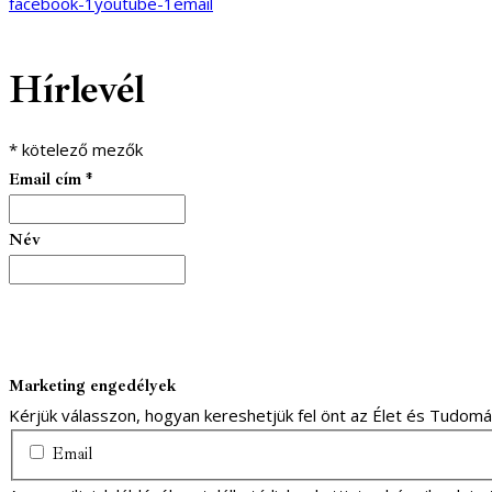
facebook-1
youtube-1
email
Hírlevél
*
kötelező mezők
Email cím
*
Név
Marketing engedélyek
Kérjük válasszon, hogyan kereshetjük fel önt az Élet és Tudom
Email