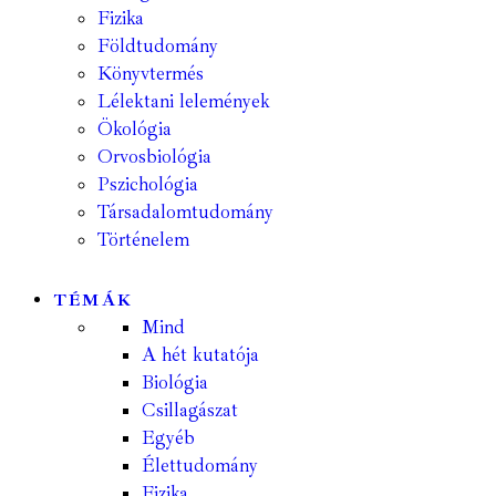
Fizika
Földtudomány
Könyvtermés
Lélektani lelemények
Ökológia
Orvosbiológia
Pszichológia
Társadalomtudomány
Történelem
TÉMÁK
Mind
A hét kutatója
Biológia
Csillagászat
Egyéb
Élettudomány
Fizika