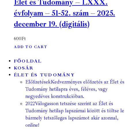
Élet és Tudomány – LXXX.
évfolyam – 51-52. szám – 2025.
december 19. (digitális)
600
Ft
ADD TO CART
FŐOLDAL
KOSÁR
ÉLET ÉS TUDOMÁNY
Előfizetések
Kedvezményes előfizetés az Élet és
Tudomány hetilapra éves, féléves, vagy
negyedéves konstrukcióban.
2022
Válogasson tetszése szerint az Élet és
Tudomány hetilap lapszámai között és töltse le
bármely tetszőleges lapszámot akár azonnal,
online!