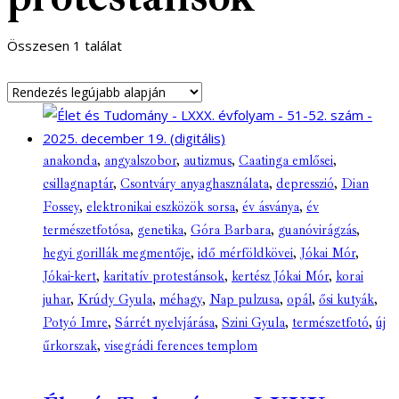
Összesen 1 találat
anakonda
,
angyalszobor
,
autizmus
,
Caatinga emlősei
,
csillagnaptár
,
Csontváry anyaghasználata
,
depresszió
,
Dian
Fossey
,
elektronikai eszközök sorsa
,
év ásványa
,
év
természetfotósa
,
genetika
,
Góra Barbara
,
guanóvirágzás
,
hegyi gorillák megmentője
,
idő mérföldkövei
,
Jókai Mór
,
Jókai-kert
,
karitatív protestánsok
,
kertész Jókai Mór
,
korai
juhar
,
Krúdy Gyula
,
méhagy
,
Nap pulzusa
,
opál
,
ősi kutyák
,
Potyó Imre
,
Sárrét nyelvjárása
,
Szini Gyula
,
természetfotó
,
új
űrkorszak
,
visegrádi ferences templom