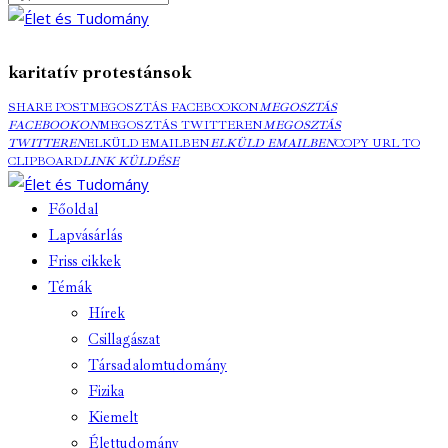
karitatív protestánsok
SHARE POST
MEGOSZTÁS FACEBOOKON
MEGOSZTÁS
FACEBOOKON
MEGOSZTÁS TWITTEREN
MEGOSZTÁS
TWITTEREN
ELKÜLD EMAILBEN
ELKÜLD EMAILBEN
COPY URL TO
CLIPBOARD
LINK KÜLDÉSE
Főoldal
Lapvásárlás
Friss cikkek
Témák
Hírek
Csillagászat
Társadalomtudomány
Fizika
Kiemelt
Élettudomány