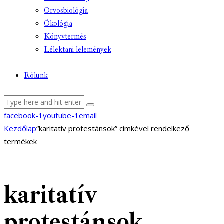
Orvosbiológia
Ökológia
Könyvtermés
Lélektani lelemények
Rólunk
facebook-1
youtube-1
email
Kezdőlap
“karitatív protestánsok” címkével rendelkező
termékek
karitatív
protestánsok