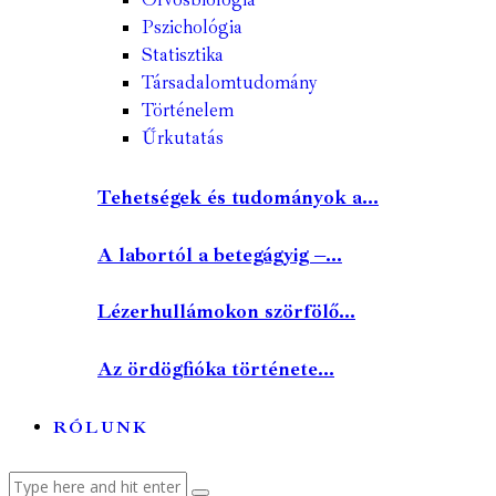
Pszichológia
Statisztika
Társadalomtudomány
Történelem
Űrkutatás
Tehetségek és tudományok a...
A labortól a betegágyig –...
Lézerhullámokon szörfölő...
Az ördögfióka története...
RÓLUNK