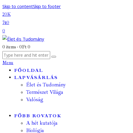
Skip to content
Skip to footer
20K
740
0
0 items
-
0Ft
0
Menu
FŐOLDAL
LAPVÁSÁRLÁS
Élet és Tudomány
Természet Világa
Valóság
FŐBB ROVATOK
A hét kutatója
Biológia