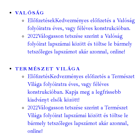
VALÓSÁG
Előfizetések
Kedvezményes előfizetés a Valóság
folyóiratra éves, vagy féléves konstrukcióban.
2022
Válogasson tetszése szerint a Valóság
folyóirat lapszámai között és töltse le bármely
tetszőleges lapszámot akár azonnal, online!
TERMÉSZET VILÁGA
Előfizetés
Kedvezményes előfizetés a Természet
Világa folyóiratra éves, vagy féléves
konstrukcióban. Kapja meg a legfrissebb
kiadványt elsők között!
2022
Válogasson tetszése szerint a Természet
Világa folyóirat lapszámai között és töltse le
bármely tetszőleges lapszámot akár azonnal,
online!