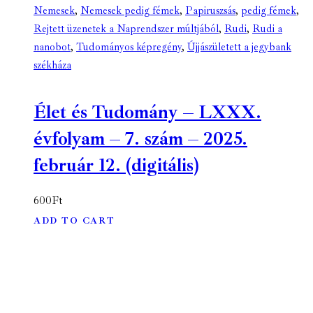
Nemesek
,
Nemesek pedig fémek
,
Papiruszsás
,
pedig fémek
,
Rejtett üzenetek a Naprendszer múltjából
,
Rudi
,
Rudi a
nanobot
,
Tudományos képregény
,
Újjászületett a jegybank
székháza
Élet és Tudomány – LXXX.
évfolyam – 7. szám – 2025.
február 12. (digitális)
600
Ft
ADD TO CART