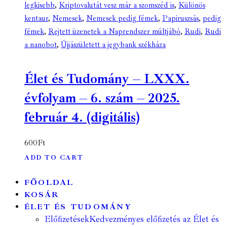
legkisebb
,
Kriptovalutát vesz már a szomszéd is
,
Különös
kentaur
,
Nemesek
,
Nemesek pedig fémek
,
Papiruszsás
,
pedig
fémek
,
Rejtett üzenetek a Naprendszer múltjábó
,
Rudi
,
Rudi
a nanobot
,
Újjászületett a jegybank székháza
Élet és Tudomány – LXXX.
évfolyam – 6. szám – 2025.
február 4. (digitális)
600
Ft
ADD TO CART
FŐOLDAL
KOSÁR
ÉLET ÉS TUDOMÁNY
Előfizetések
Kedvezményes előfizetés az Élet és