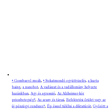
• Gombaevő moák
,
• Sokatmondó együttvizelés
,
a kurta
baing
,
a nanobot
,
A vadászat és a vadállomány helyzete
hazánkban
,
Agy és agresszió
,
Az Alzheimer-kór
prionbetegség?
,
Az arany és társai
,
Befektetési őrület vagy az
új pénzügyi rendszer?
,
Ép ésszel túlélni a diktatúrát
,
Győzött a