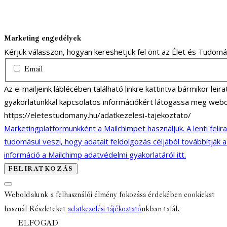
Marketing engedélyek
Kérjük válasszon, hogyan kereshetjük fel önt az Élet és Tudom
Email
Az e-mailjeink láblécében található linkre kattintva bármikor lei
gyakorlatunkkal kapcsolatos információkért látogassa meg webo
https://eletestudomany.hu/adatkezelesi-tajekoztato/
Marketingplatformunkként a Mailchimpet használjuk. A lenti felir
tudomásul veszi, hogy adatait feldolgozás céljából továbbítják 
információ a Mailchimp adatvédelmi gyakorlatáról itt.
Weboldalunk a felhasználói élmény fokozása érdekében cookiekat
használ Részleteket
adatkezelési tájékoztató
nkban talál.
ELFOGAD