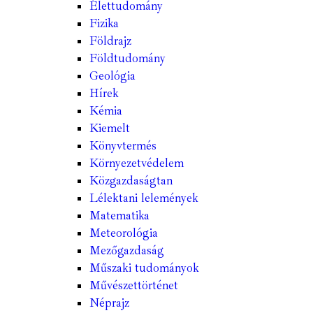
Élettudomány
Fizika
Földrajz
Földtudomány
Geológia
Hírek
Kémia
Kiemelt
Könyvtermés
Környezetvédelem
Közgazdaságtan
Lélektani lelemények
Matematika
Meteorológia
Mezőgazdaság
Műszaki tudományok
Művészettörténet
Néprajz