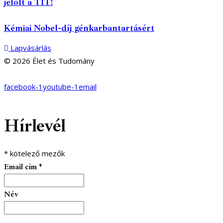
jelölt a TIT!
Kémiai Nobel-díj génkarbantartásért
Lapvásárlás
© 2026 Élet és Tudomány
facebook-1
youtube-1
email
Hírlevél
*
kötelező mezők
Email cím
*
Név