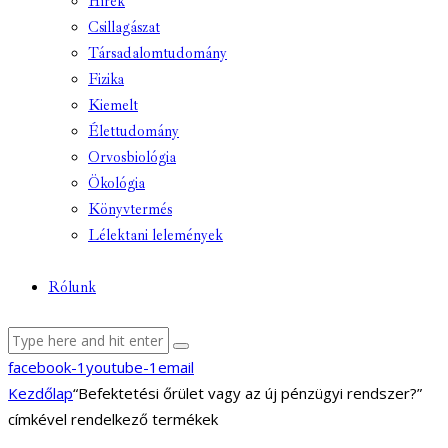
Hírek
Csillagászat
Társadalomtudomány
Fizika
Kiemelt
Élettudomány
Orvosbiológia
Ökológia
Könyvtermés
Lélektani lelemények
Rólunk
facebook-1
youtube-1
email
Kezdőlap
“Befektetési őrület vagy az új pénzügyi rendszer?”
címkével rendelkező termékek