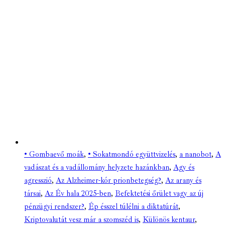
• Gombaevő moák
,
• Sokatmondó együttvizelés
,
a nanobot
,
A
vadászat és a vadállomány helyzete hazánkban
,
Agy és
agresszió
,
Az Alzheimer-kór prionbetegség?
,
Az arany és
társai
,
Az Év hala 2025-ben
,
Befektetési őrület vagy az új
pénzügyi rendszer?
,
Ép ésszel túlélni a diktatúrát
,
Kriptovalutát vesz már a szomszéd is
,
Különös kentaur
,