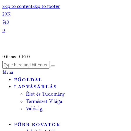
Skip to content
Skip to footer
20K
740
0
0 items
-
0Ft
0
Menu
FŐOLDAL
LAPVÁSÁRLÁS
Élet és Tudomány
Természet Világa
Valóság
FŐBB ROVATOK