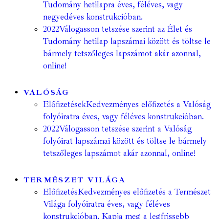
Tudomány hetilapra éves, féléves, vagy
negyedéves konstrukcióban.
2022
Válogasson tetszése szerint az Élet és
Tudomány hetilap lapszámai között és töltse le
bármely tetszőleges lapszámot akár azonnal,
online!
VALÓSÁG
Előfizetések
Kedvezményes előfizetés a Valóság
folyóiratra éves, vagy féléves konstrukcióban.
2022
Válogasson tetszése szerint a Valóság
folyóirat lapszámai között és töltse le bármely
tetszőleges lapszámot akár azonnal, online!
TERMÉSZET VILÁGA
Előfizetés
Kedvezményes előfizetés a Természet
Világa folyóiratra éves, vagy féléves
konstrukcióban. Kapja meg a legfrissebb