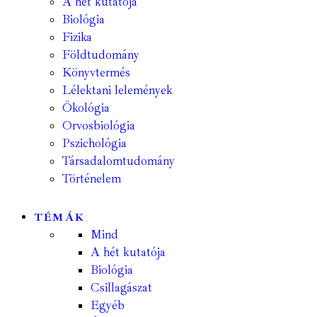
A hét kutatója
Biológia
Fizika
Földtudomány
Könyvtermés
Lélektani lelemények
Ökológia
Orvosbiológia
Pszichológia
Társadalomtudomány
Történelem
TÉMÁK
Mind
A hét kutatója
Biológia
Csillagászat
Egyéb