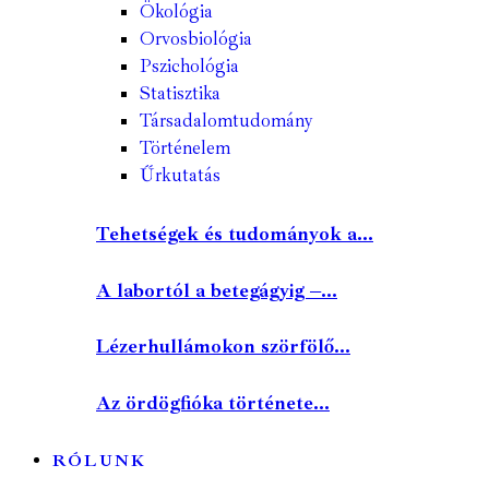
Ökológia
Orvosbiológia
Pszichológia
Statisztika
Társadalomtudomány
Történelem
Űrkutatás
Tehetségek és tudományok a...
A labortól a betegágyig –...
Lézerhullámokon szörfölő...
Az ördögfióka története...
RÓLUNK