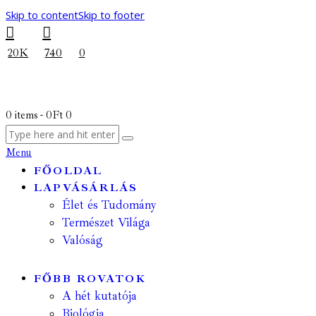
Skip to content
Skip to footer
20K
740
0
0 items
-
0Ft
0
Menu
FŐOLDAL
LAPVÁSÁRLÁS
Élet és Tudomány
Természet Világa
Valóság
FŐBB ROVATOK
A hét kutatója
Biológia