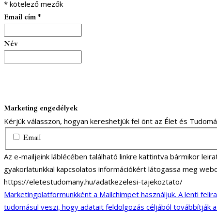
*
kötelező mezők
Email cím
*
Név
Marketing engedélyek
Kérjük válasszon, hogyan kereshetjük fel önt az Élet és Tudom
Email
Az e-mailjeink láblécében található linkre kattintva bármikor lei
gyakorlatunkkal kapcsolatos információkért látogassa meg webo
https://eletestudomany.hu/adatkezelesi-tajekoztato/
Marketingplatformunkként a Mailchimpet használjuk. A lenti felir
tudomásul veszi, hogy adatait feldolgozás céljából továbbítják 