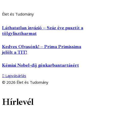
Élet és Tudomány
Láthatatlan invázió – Száz éve pusztít a
tölgylisztharmat
Kedves Olvasónk! – Prima Primissima
jelölt a TIT!
Kémiai Nobel-díj génkarbantartásért
Lapvásárlás
© 2026 Élet és Tudomány
facebook-
youtube-
email
Hírlevél
1
1