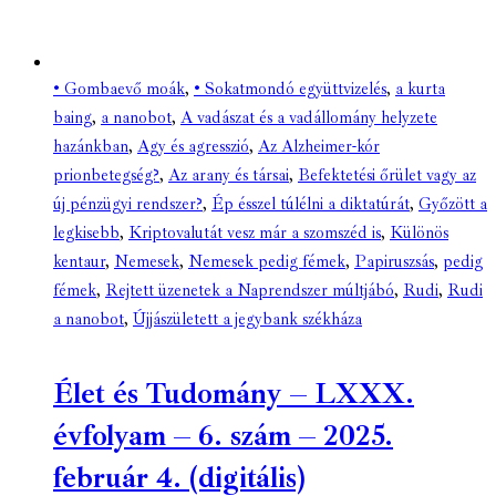
• Gombaevő moák
,
• Sokatmondó együttvizelés
,
a kurta
baing
,
a nanobot
,
A vadászat és a vadállomány helyzete
hazánkban
,
Agy és agresszió
,
Az Alzheimer-kór
prionbetegség?
,
Az arany és társai
,
Befektetési őrület vagy az
új pénzügyi rendszer?
,
Ép ésszel túlélni a diktatúrát
,
Győzött a
legkisebb
,
Kriptovalutát vesz már a szomszéd is
,
Különös
kentaur
,
Nemesek
,
Nemesek pedig fémek
,
Papiruszsás
,
pedig
fémek
,
Rejtett üzenetek a Naprendszer múltjábó
,
Rudi
,
Rudi
a nanobot
,
Újjászületett a jegybank székháza
Élet és Tudomány – LXXX.
évfolyam – 6. szám – 2025.
február 4. (digitális)