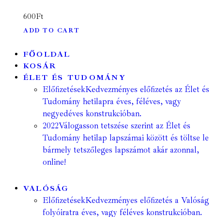
600
Ft
ADD TO CART
FŐOLDAL
KOSÁR
ÉLET ÉS TUDOMÁNY
Előfizetések
Kedvezményes előfizetés az Élet és
Tudomány hetilapra éves, féléves, vagy
negyedéves konstrukcióban.
2022
Válogasson tetszése szerint az Élet és
Tudomány hetilap lapszámai között és töltse le
bármely tetszőleges lapszámot akár azonnal,
online!
VALÓSÁG
Előfizetések
Kedvezményes előfizetés a Valóság
folyóiratra éves, vagy féléves konstrukcióban.