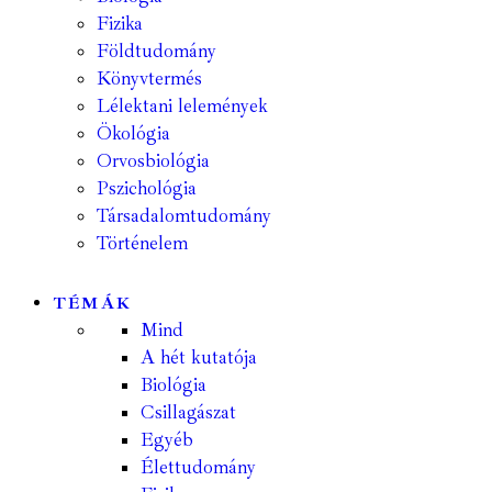
Fizika
Földtudomány
Könyvtermés
Lélektani lelemények
Ökológia
Orvosbiológia
Pszichológia
Társadalomtudomány
Történelem
TÉMÁK
Mind
A hét kutatója
Biológia
Csillagászat
Egyéb
Élettudomány