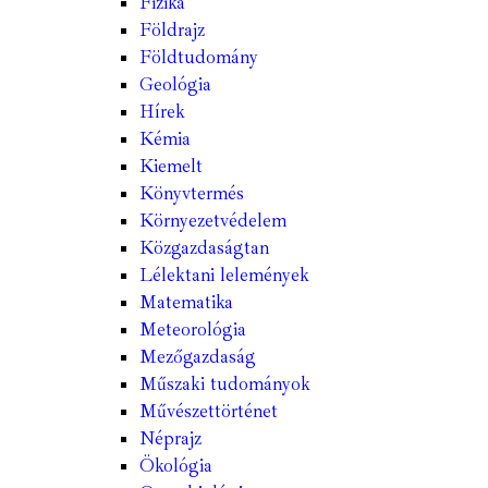
Fizika
Földrajz
Földtudomány
Geológia
Hírek
Kémia
Kiemelt
Könyvtermés
Környezetvédelem
Közgazdaságtan
Lélektani lelemények
Matematika
Meteorológia
Mezőgazdaság
Műszaki tudományok
Művészettörténet
Néprajz
Ökológia