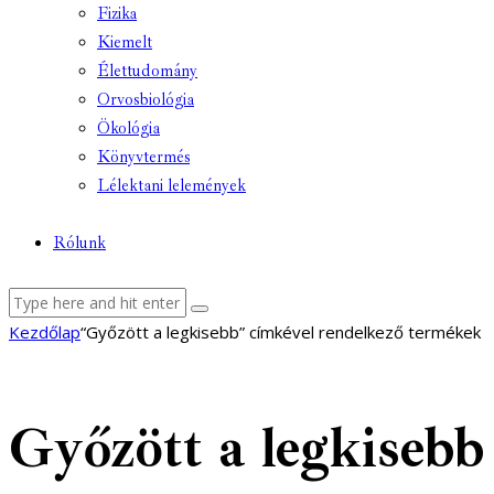
Fizika
Kiemelt
Élettudomány
Orvosbiológia
Ökológia
Könyvtermés
Lélektani lelemények
Rólunk
facebook-
youtube-
email
Kezdőlap
“Győzött a legkisebb” címkével rendelkező termékek
1
1
Győzött a legkisebb