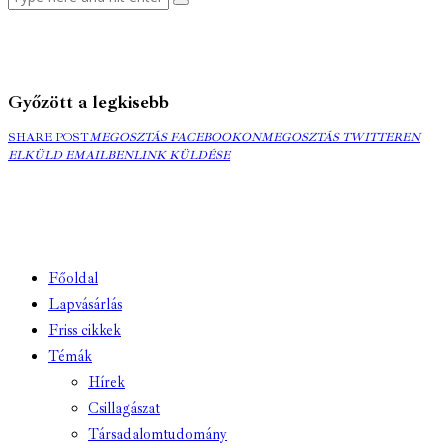
Győzött a legkisebb
MEGOSZTÁS
MEGOSZTÁS
ELK
SHARE POST
MEGOSZTÁS FACEBOOKON
MEGOSZTÁS TWITTEREN
FACEBOOKON
COPY
TWITTEREN
EMA
ELKÜLD EMAILBEN
LINK KÜLDÉSE
URL
TO
CLIPBOARD
Főoldal
Lapvásárlás
Friss cikkek
Témák
Hírek
Csillagászat
Társadalomtudomány