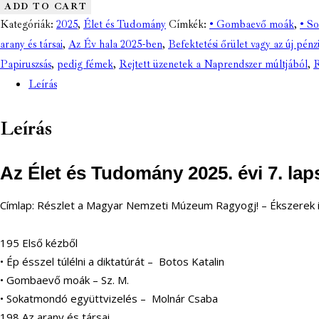
ADD TO CART
Kategóriák:
2025
,
Élet és Tudomány
Címkék:
• Gombaevő moák
,
• So
arany és társai
,
Az Év hala 2025-ben
,
Befektetési őrület vagy az új pén
Papiruszsás
,
pedig fémek
,
Rejtett üzenetek a Naprendszer múltjából
,
R
Leírás
Leírás
Az Élet és Tudomány 2025. évi 7. lap
Címlap:
Részlet a Magyar Nemzeti Múzeum
Ragyogj! – Ékszerek 
195
Első kézből
•
Ép ésszel túlélni a diktatúrát
– Botos Katalin
•
Gombaevő moák
– Sz. M.
•
Sokatmondó együttvizelés
– Molnár Csaba
198
Az arany és társai