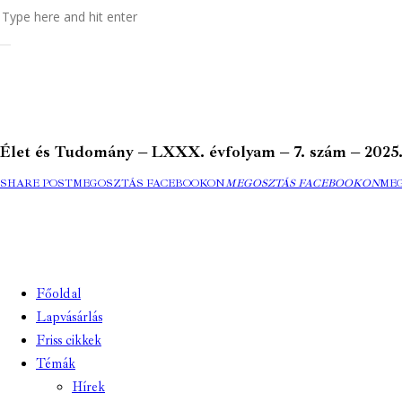
Élet és Tudomány – LXXX. évfolyam – 7. szám – 2025. fe
SHARE POST
MEGOSZTÁS FACEBOOKON
MEGOSZTÁS FACEBOOKON
ME
Főoldal
Lapvásárlás
Friss cikkek
Témák
Hírek