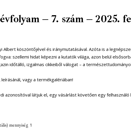
olyam – 7. szám – 2025. febr
yi Albert köszöntőjével és iránymutatásával. Azóta is a legné
l fogva: szellemi hidat képezni a kutatók világa, azon belül első
zin időtálló, izgalmas cikkeiből válogat – a természettudomány
leírásánál, vagy a termékgalériában!
edi azonosítóval látjuk el, egy vásárlást követően egy felhasznál
ális) mennyiség