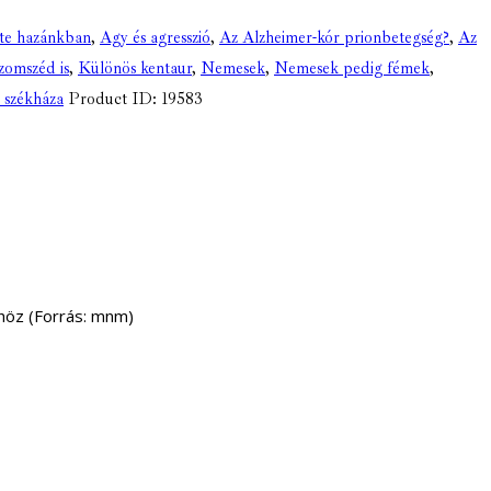
ete hazánkban
,
Agy és agresszió
,
Az Alzheimer-kór prionbetegség?
,
Az
zomszéd is
,
Különös kentaur
,
Nemesek
,
Nemesek pedig fémek
,
k székháza
Product ID:
19583
höz
(Forrás: mnm)