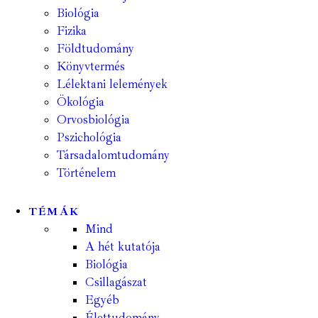
Biológia
Fizika
Földtudomány
Könyvtermés
Lélektani lelemények
Ökológia
Orvosbiológia
Pszichológia
Társadalomtudomány
Történelem
TÉMÁK
Mind
A hét kutatója
Biológia
Csillagászat
Egyéb
Élettudomány