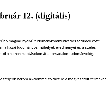
uár 12. (digitális)
pszerűbb magyar nyelvű tudománykommunikációs fórumok közé
sorban a hazai tudományos műhelyek eredményei és a széles
októl a humán kutatásokon át a társadalomtudományokig.
ó legfeljebb három alkalommal töltheti le a megvásárolt terméket.