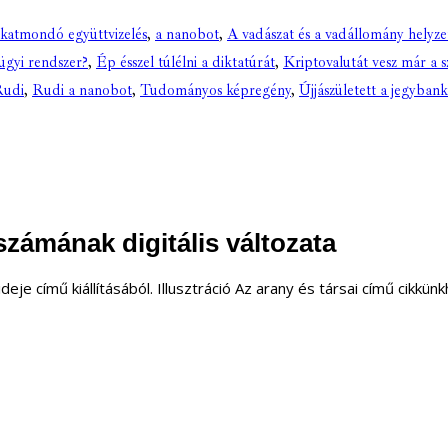
katmondó együttvizelés
,
a nanobot
,
A vadászat és a vadállomány helyz
zügyi rendszer?
,
Ép ésszel túlélni a diktatúrát
,
Kriptovalutát vesz már a s
udi
,
Rudi a nanobot
,
Tudományos képregény
,
Újjászületett a jegyban
számának digitális változata
ideje
című kiállításából.
Illusztráció Az arany és társai
című cikkünk