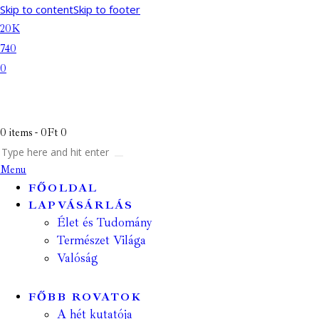
Skip to content
Skip to footer
20K
740
0
0 items
-
0Ft
0
Menu
FŐOLDAL
LAPVÁSÁRLÁS
Élet és Tudomány
Természet Világa
Valóság
FŐBB ROVATOK
A hét kutatója