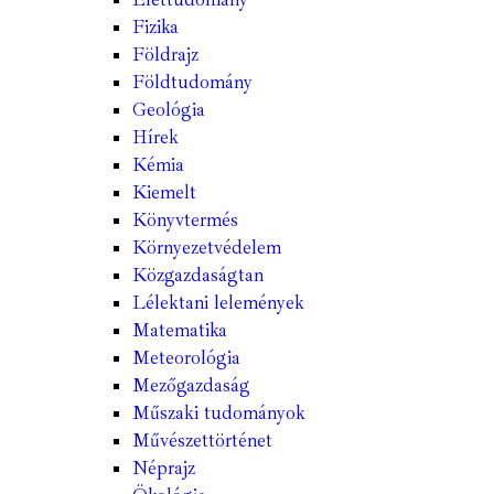
Fizika
Földrajz
Földtudomány
Geológia
Hírek
Kémia
Kiemelt
Könyvtermés
Környezetvédelem
Közgazdaságtan
Lélektani lelemények
Matematika
Meteorológia
Mezőgazdaság
Műszaki tudományok
Művészettörténet
Néprajz