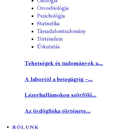
Ökológia
Orvosbiológia
Pszichológia
Statisztika
Társadalomtudomány
Történelem
Űrkutatás
Tehetségek és tudományok a...
A labortól a betegágyig –...
Lézerhullámokon szörfölő...
Az ördögfióka története...
RÓLUNK