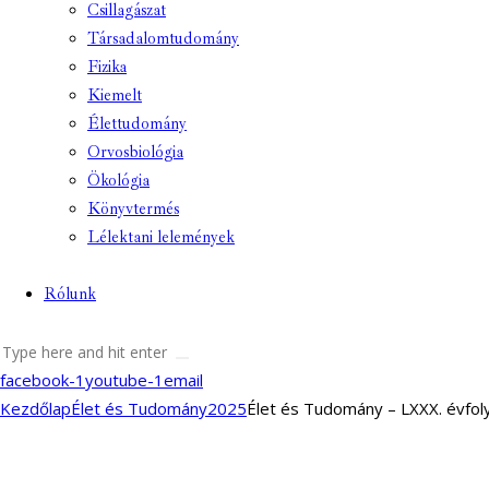
Csillagászat
Társadalomtudomány
Fizika
Kiemelt
Élettudomány
Orvosbiológia
Ökológia
Könyvtermés
Lélektani lelemények
Rólunk
facebook-1
youtube-1
email
Kezdőlap
Élet és Tudomány
2025
Élet és Tudomány – LXXX. évfolya