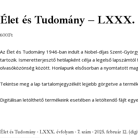
Élet és Tudomány – LXXX. évf
600
Ft
Az Élet és Tudomány 1946-ban indult a Nobel-díjas Szent-Györg
tartozik. Ismeretterjesztő hetilapként célja a legelső lapszámtó
olvasóközönség között. Honlapunk elsősorban a nyomtatott maga
Tekintse meg a lap tartalomjegyzékét lejjebb görgetve a termék 
Digitálisan letölthető termékeink esetében a letöltendő fájlt egy
Élet és Tudomány - LXXX. évfolyam - 7. szám - 2025. február 12. (digit