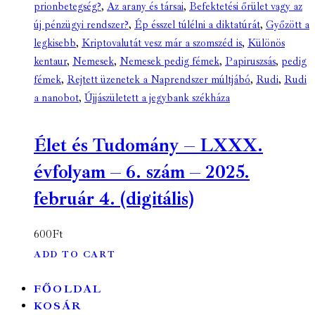
prionbetegség?
,
Az arany és társai
,
Befektetési őrület vagy az
új pénzügyi rendszer?
,
Ép ésszel túlélni a diktatúrát
,
Győzött a
legkisebb
,
Kriptovalutát vesz már a szomszéd is
,
Különös
kentaur
,
Nemesek
,
Nemesek pedig fémek
,
Papiruszsás
,
pedig
fémek
,
Rejtett üzenetek a Naprendszer múltjábó
,
Rudi
,
Rudi
a nanobot
,
Újjászületett a jegybank székháza
Élet és Tudomány – LXXX.
évfolyam – 6. szám – 2025.
február 4. (digitális)
600
Ft
ADD TO CART
FŐOLDAL
KOSÁR