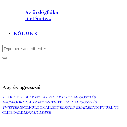
Az ördögfióka
története...
RÓLUNK
Agy és agresszió
SHARE POST
MEGOSZTÁS FACEBOOKON
MEGOSZTÁS
FACEBOOKON
MEGOSZTÁS TWITTEREN
MEGOSZTÁS
TWITTEREN
ELKÜLD EMAILBEN
ELKÜLD EMAILBEN
COPY URL TO
CLIPBOARD
LINK KÜLDÉSE