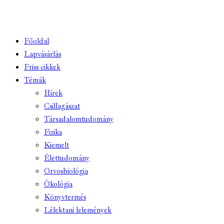
Főoldal
Lapvásárlás
Friss cikkek
Témák
Hírek
Csillagászat
Társadalomtudomány
Fizika
Kiemelt
Élettudomány
Orvosbiológia
Ökológia
Könyvtermés
Lélektani lelemények