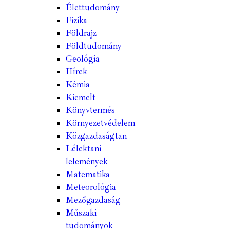
Élettudomány
Fizika
Földrajz
Földtudomány
Geológia
Hírek
Kémia
Kiemelt
Könyvtermés
Környezetvédelem
Közgazdaságtan
Lélektani
lelemények
Matematika
Meteorológia
Mezőgazdaság
Műszaki
tudományok