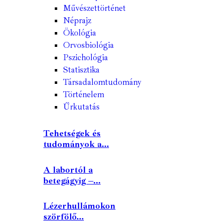
Művészettörténet
Néprajz
Ökológia
Orvosbiológia
Pszichológia
Statisztika
Társadalomtudomány
Történelem
Űrkutatás
Tehetségek és
tudományok a...
A labortól a
betegágyig –...
Lézerhullámokon
szörfölő...