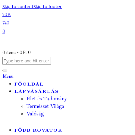
Skip to content
Skip to footer
20K
740
0
0 items
-
0Ft
0
Menu
FŐOLDAL
LAPVÁSÁRLÁS
Élet és Tudomány
Természet Világa
Valóság
FŐBB ROVATOK