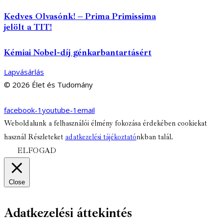
Kedves Olvasónk! – Prima Primissima
jelölt a TIT!
Kémiai Nobel-díj génkarbantartásért
Lapvásárlás
© 2026 Élet és Tudomány
facebook-1
youtube-1
email
Weboldalunk a felhasználói élmény fokozása érdekében cookiekat
használ Részleteket
adatkezelési tájékoztató
nkban talál.
ELFOGAD
Close
Adatkezelési áttekintés