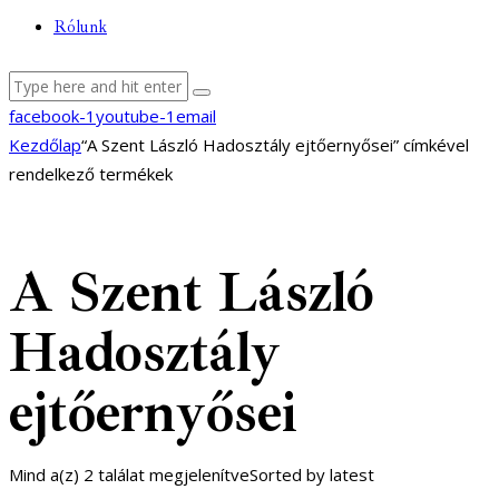
Rólunk
facebook-1
youtube-1
email
Kezdőlap
“A Szent László Hadosztály ejtőernyősei” címkével
rendelkező termékek
A Szent László
Hadosztály
ejtőernyősei
Mind a(z) 2 találat megjelenítve
Sorted by latest