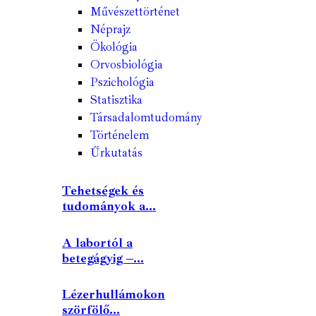
Művészettörténet
Néprajz
Ökológia
Orvosbiológia
Pszichológia
Statisztika
Társadalomtudomány
Történelem
Űrkutatás
Tehetségek és
tudományok a...
A labortól a
betegágyig –...
Lézerhullámokon
szörfölő...