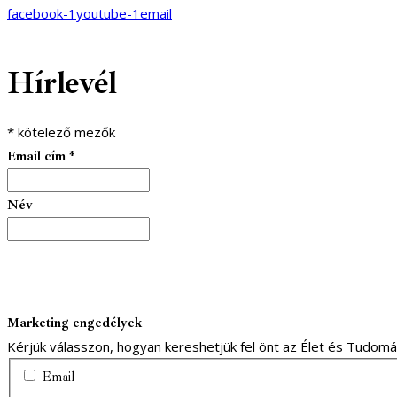
facebook-1
youtube-1
email
Hírlevél
*
kötelező mezők
Email cím
*
Név
Marketing engedélyek
Kérjük válasszon, hogyan kereshetjük fel önt az Élet és Tudom
Email