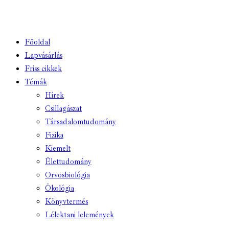
Főoldal
Lapvásárlás
Friss cikkek
Témák
Hírek
Csillagászat
Társadalomtudomány
Fizika
Kiemelt
Élettudomány
Orvosbiológia
Ökológia
Könyvtermés
Lélektani lelemények