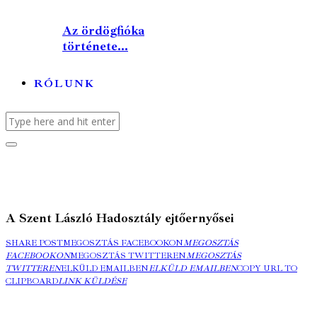
Az ördögfióka
története...
RÓLUNK
A Szent László Hadosztály ejtőernyősei
SHARE POST
MEGOSZTÁS FACEBOOKON
MEGOSZTÁS
FACEBOOKON
MEGOSZTÁS TWITTEREN
MEGOSZTÁS
TWITTEREN
ELKÜLD EMAILBEN
ELKÜLD EMAILBEN
COPY URL TO
CLIPBOARD
LINK KÜLDÉSE