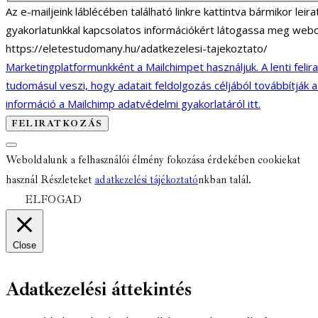
Az e-mailjeink láblécében található linkre kattintva bármikor lei
gyakorlatunkkal kapcsolatos információkért látogassa meg webo
https://eletestudomany.hu/adatkezelesi-tajekoztato/
Marketingplatformunkként a Mailchimpet használjuk. A lenti felir
tudomásul veszi, hogy adatait feldolgozás céljából továbbítják 
információ a Mailchimp adatvédelmi gyakorlatáról itt.
Weboldalunk a felhasználói élmény fokozása érdekében cookiekat
használ Részleteket
adatkezelési tájékoztató
nkban talál.
ELFOGAD
Close
Adatkezelési áttekintés