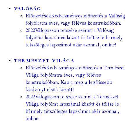
VALÓSÁG
Előfizetések
Kedvezményes előfizetés a Valóság
folyóiratra éves, vagy féléves konstrukcióban.
2022
Válogasson tetszése szerint a Valóság
folyóirat lapszámai között és töltse le bármely
tetszőleges lapszámot akár azonnal, online!
TERMÉSZET VILÁGA
Előfizetés
Kedvezményes előfizetés a Természet
Világa folyóiratra éves, vagy féléves
konstrukcióban. Kapja meg a legfrissebb
kiadványt elsők között!
2022
Válogasson tetszése szerint a Természet
Világa folyóirat lapszámai között és töltse le
bármely tetszőleges lapszámot akár azonnal,
online!