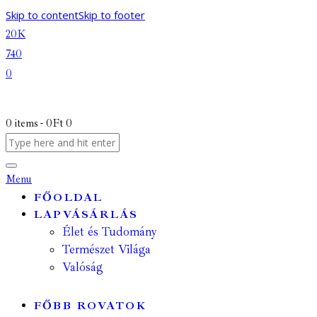
Skip to content
Skip to footer
20K
740
0
0 items
-
0Ft
0
Menu
FŐOLDAL
LAPVÁSÁRLÁS
Élet és Tudomány
Természet Világa
Valóság
FŐBB ROVATOK