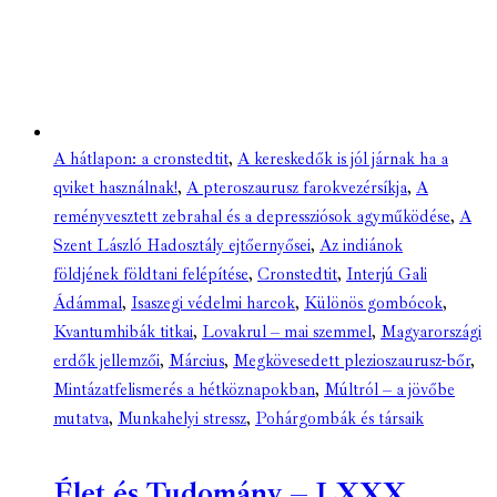
A hátlapon: a cronstedtit
,
A kereskedők is jól járnak ha a
qviket használnak!
,
A pteroszaurusz farokvezérsíkja
,
A
reményvesztett zebrahal és a depressziósok agyműködése
,
A
Szent László Hadosztály ejtőernyősei
,
Az indiánok
földjének földtani felépítése
,
Cronstedtit
,
Interjú Gali
Ádámmal
,
Isaszegi védelmi harcok
,
Különös gombócok
,
Kvantumhibák titkai
,
Lovakrul – mai szemmel
,
Magyarországi
erdők jellemzői
,
Március
,
Megkövesedett plezioszaurusz-bőr
,
Mintázatfelismerés a hétköznapokban
,
Múltról – a jövőbe
mutatva
,
Munkahelyi stressz
,
Pohárgombák és társaik
Élet és Tudomány – LXXX.