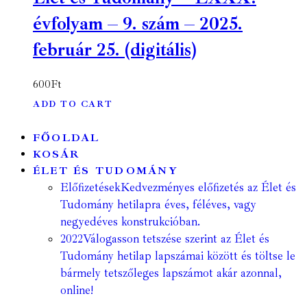
évfolyam – 9. szám – 2025.
február 25. (digitális)
600
Ft
ADD TO CART
FŐOLDAL
KOSÁR
ÉLET ÉS TUDOMÁNY
Előfizetések
Kedvezményes előfizetés az Élet és
Tudomány hetilapra éves, féléves, vagy
negyedéves konstrukcióban.
2022
Válogasson tetszése szerint az Élet és
Tudomány hetilap lapszámai között és töltse le
bármely tetszőleges lapszámot akár azonnal,
online!