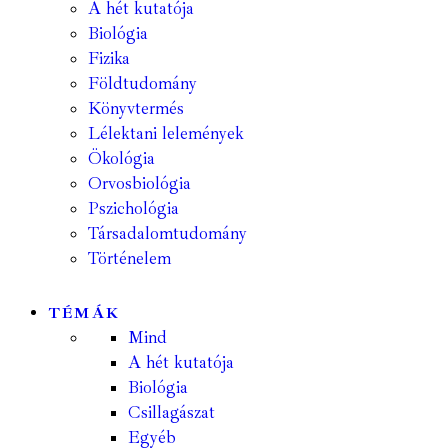
A hét kutatója
Biológia
Fizika
Földtudomány
Könyvtermés
Lélektani lelemények
Ökológia
Orvosbiológia
Pszichológia
Társadalomtudomány
Történelem
TÉMÁK
Mind
A hét kutatója
Biológia
Csillagászat
Egyéb