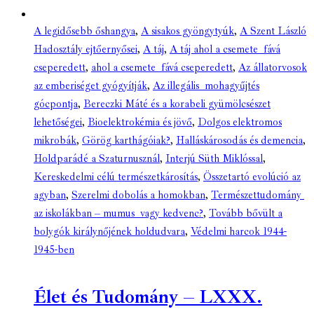
A legidősebb őshangya
,
A sisakos gyöngytyúk
,
A Szent László
Hadosztály ejtőernyősei
,
A táj
,
A táj ahol a csemete fává
cseperedett
,
ahol a csemete fává cseperedett
,
Az állatorvosok
az emberiséget gyógyítják
,
Az illegális mohagyűjtés
gócpontja
,
Bereczki Máté és a korabeli gyümölcsészet
lehetőségei
,
Bioelektrokémia és jövő
,
Dolgos elektromos
mikrobák
,
Görög karthágóiak?
,
Halláskárosodás és demencia
,
Holdparádé a Szaturnusznál
,
Interjú Süth Miklóssal
,
Kereskedelmi célú természetkárosítás
,
Összetartó evolúció az
agyban
,
Szerelmi dobolás a homokban
,
Természettudomány
az iskolákban – mumus vagy kedvenc?
,
Tovább bővült a
bolygók királynőjének holdudvara
,
Védelmi harcok 1944-
1945-ben
Élet és Tudomány – LXXX.