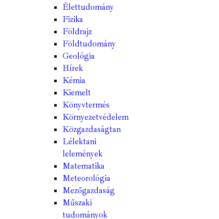
Élettudomány
Fizika
Földrajz
Földtudomány
Geológia
Hírek
Kémia
Kiemelt
Könyvtermés
Környezetvédelem
Közgazdaságtan
Lélektani
lelemények
Matematika
Meteorológia
Mezőgazdaság
Műszaki
tudományok