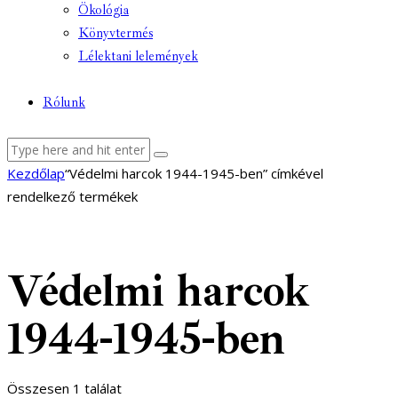
Ökológia
Könyvtermés
Lélektani lelemények
Rólunk
facebook-
youtube-
email
Kezdőlap
“Védelmi harcok 1944-1945-ben” címkével
1
1
rendelkező termékek
Védelmi harcok
1944-1945-ben
Összesen 1 találat