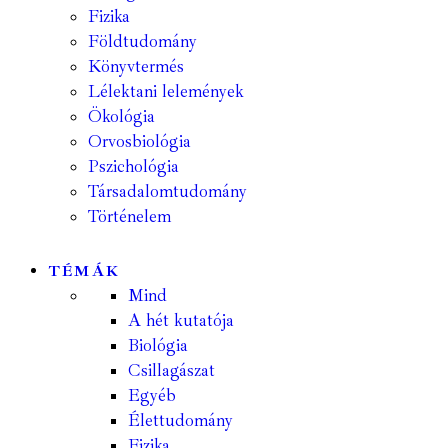
Fizika
Földtudomány
Könyvtermés
Lélektani lelemények
Ökológia
Orvosbiológia
Pszichológia
Társadalomtudomány
Történelem
TÉMÁK
Mind
A hét kutatója
Biológia
Csillagászat
Egyéb
Élettudomány
Fizika