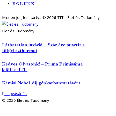
RÓLUNK
Minden jog fenntartva © 2026 TIT - Élet és Tudomány
Élet és Tudomány
Láthatatlan invázió – Száz éve pusztít a
tölgylisztharmat
Kedves Olvasónk! – Prima Primissima
jelölt a TIT!
Kémiai Nobel-díj génkarbantartásért
Lapvásárlás
© 2026 Élet és Tudomány
facebook-
youtube-
email