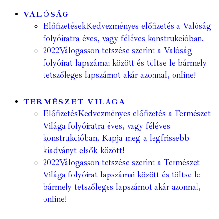
VALÓSÁG
Előfizetések
Kedvezményes előfizetés a Valóság
folyóiratra éves, vagy féléves konstrukcióban.
2022
Válogasson tetszése szerint a Valóság
folyóirat lapszámai között és töltse le bármely
tetszőleges lapszámot akár azonnal, online!
TERMÉSZET VILÁGA
Előfizetés
Kedvezményes előfizetés a Természet
Világa folyóiratra éves, vagy féléves
konstrukcióban. Kapja meg a legfrissebb
kiadványt elsők között!
2022
Válogasson tetszése szerint a Természet
Világa folyóirat lapszámai között és töltse le
bármely tetszőleges lapszámot akár azonnal,
online!