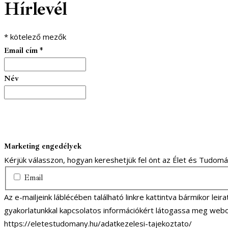
Hírlevél
1
1
*
kötelező mezők
Email cím
*
Név
Marketing engedélyek
Kérjük válasszon, hogyan kereshetjük fel önt az Élet és Tudom
Email
Az e-mailjeink láblécében található linkre kattintva bármikor lei
gyakorlatunkkal kapcsolatos információkért látogassa meg webo
https://eletestudomany.hu/adatkezelesi-tajekoztato/