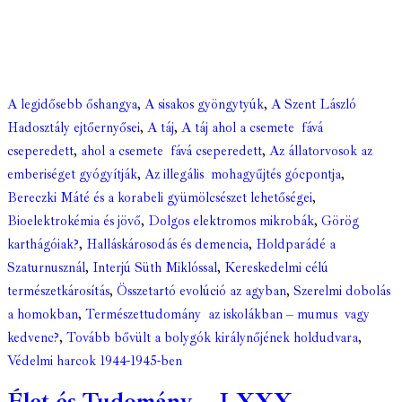
A legidősebb őshangya
,
A sisakos gyöngytyúk
,
A Szent László
Hadosztály ejtőernyősei
,
A táj
,
A táj ahol a csemete fává
cseperedett
,
ahol a csemete fává cseperedett
,
Az állatorvosok az
emberiséget gyógyítják
,
Az illegális mohagyűjtés gócpontja
,
Bereczki Máté és a korabeli gyümölcsészet lehetőségei
,
Bioelektrokémia és jövő
,
Dolgos elektromos mikrobák
,
Görög
karthágóiak?
,
Halláskárosodás és demencia
,
Holdparádé a
Szaturnusznál
,
Interjú Süth Miklóssal
,
Kereskedelmi célú
természetkárosítás
,
Összetartó evolúció az agyban
,
Szerelmi dobolás
a homokban
,
Természettudomány az iskolákban – mumus vagy
kedvenc?
,
Tovább bővült a bolygók királynőjének holdudvara
,
Védelmi harcok 1944-1945-ben
Élet és Tudomány – LXXX.