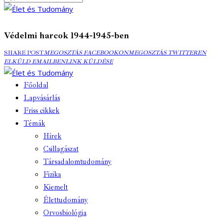
Védelmi harcok 1944-1945-ben
SHARE POST
MEGOSZTÁS
MEGOSZTÁS FACEBOOKON
MEGOSZTÁS
MEGOSZTÁS TWITTEREN
ELK
ELKÜLD EMAILBEN
FACEBOOKON
COPY
LINK KÜLDÉSE
TWITTEREN
EMA
URL
TO
Főoldal
CLIPBOARD
Lapvásárlás
Friss cikkek
Témák
Hírek
Csillagászat
Társadalomtudomány
Fizika
Kiemelt
Élettudomány
Orvosbiológia