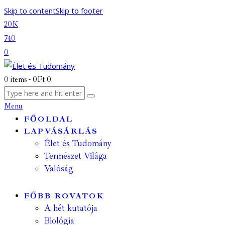
Skip to content
Skip to footer
20K
740
0
0 items
-
0Ft
0
Menu
FŐOLDAL
LAPVÁSÁRLÁS
Élet és Tudomány
Természet Világa
Valóság
FŐBB ROVATOK
A hét kutatója
Biológia