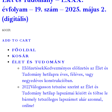
évfolyam – 19. szám – 2025. május 2.
(digitális)
600
Ft
ADD TO CART
FŐOLDAL
KOSÁR
ÉLET ÉS TUDOMÁNY
Előfizetések
Kedvezményes előfizetés az Élet és
Tudomány hetilapra éves, féléves, vagy
negyedéves konstrukcióban.
2022
Válogasson tetszése szerint az Élet és
Tudomány hetilap lapszámai között és töltse le
bármely tetszőleges lapszámot akár azonnal,
online!