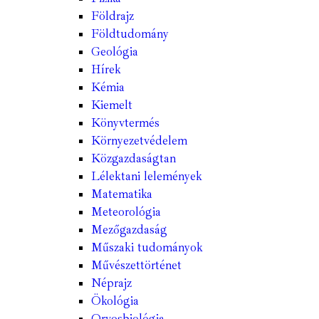
Földrajz
Földtudomány
Geológia
Hírek
Kémia
Kiemelt
Könyvtermés
Környezetvédelem
Közgazdaságtan
Lélektani lelemények
Matematika
Meteorológia
Mezőgazdaság
Műszaki tudományok
Művészettörténet
Néprajz
Ökológia
Orvosbiológia