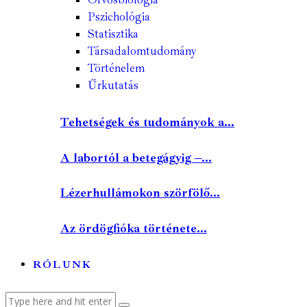
Pszichológia
Statisztika
Társadalomtudomány
Történelem
Űrkutatás
Tehetségek és tudományok a...
A labortól a betegágyig –...
Lézerhullámokon szörfölő...
Az ördögfióka története...
RÓLUNK