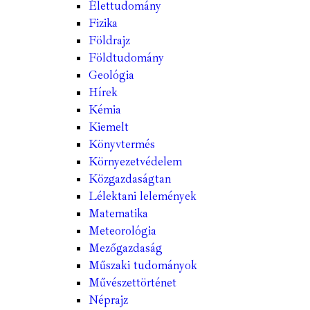
Élettudomány
Fizika
Földrajz
Földtudomány
Geológia
Hírek
Kémia
Kiemelt
Könyvtermés
Környezetvédelem
Közgazdaságtan
Lélektani lelemények
Matematika
Meteorológia
Mezőgazdaság
Műszaki tudományok
Művészettörténet
Néprajz