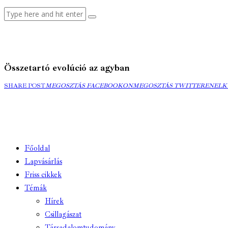
Összetartó evolúció az agyban
MEGOSZTÁS
MEGOSZTÁS
ELK
SHARE POST
MEGOSZTÁS FACEBOOKON
MEGOSZTÁS TWITTEREN
ELK
FACEBOOKON
TWITTEREN
EMA
Főoldal
Lapvásárlás
Friss cikkek
Témák
Hírek
Csillagászat
Társadalomtudomány