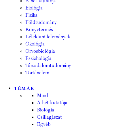
A hét kutatója
Biológia
Fizika
Földtudomány
Könyvtermés
Lélektani lelemények
Ökológia
Orvosbiológia
Pszichológia
Társadalomtudomány
Történelem
TÉMÁK
Mind
A hét kutatója
Biológia
Csillagászat
Egyéb