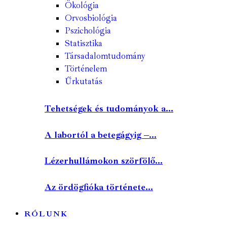
Ökológia
Orvosbiológia
Pszichológia
Statisztika
Társadalomtudomány
Történelem
Űrkutatás
Tehetségek és tudományok a...
A labortól a betegágyig –...
Lézerhullámokon szörfölő...
Az ördögfióka története...
RÓLUNK