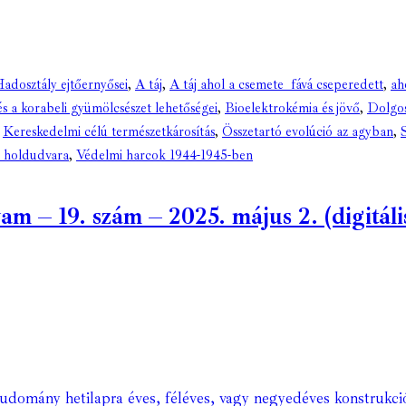
adosztály ejtőernyősei
,
A táj
,
A táj ahol a csemete fává cseperedett
,
ah
s a korabeli gyümölcsészet lehetőségei
,
Bioelektrokémia és jövő
,
Dolgos
,
Kereskedelmi célú természetkárosítás
,
Összetartó evolúció az agyban
,
k holdudvara
,
Védelmi harcok 1944-1945-ben
 – 19. szám – 2025. május 2. (digitáli
Tudomány hetilapra éves, féléves, vagy negyedéves konstrukci