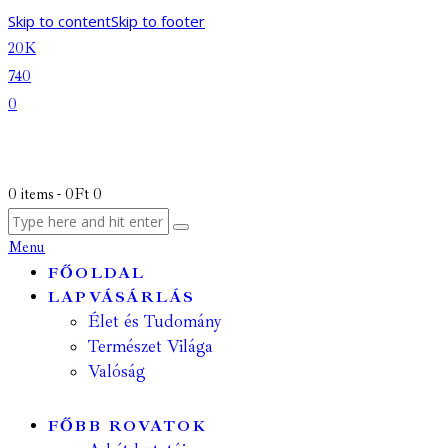
Skip to content
Skip to footer
20K
740
0
0 items
-
0Ft
0
Menu
FŐOLDAL
LAPVÁSÁRLÁS
Élet és Tudomány
Természet Világa
Valóság
FŐBB ROVATOK