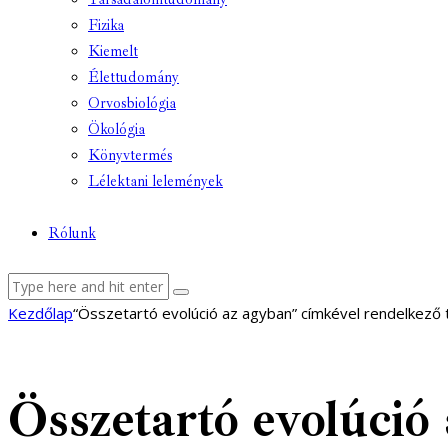
Fizika
Kiemelt
Élettudomány
Orvosbiológia
Ökológia
Könyvtermés
Lélektani lelemények
Rólunk
facebook-
youtube-
email
Kezdőlap
“Összetartó evolúció az agyban” címkével rendelkező
1
1
Összetartó evolúció