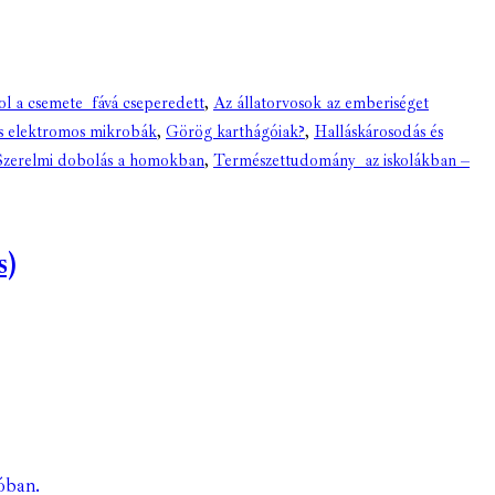
ol a csemete fává cseperedett
,
Az állatorvosok az emberiséget
 elektromos mikrobák
,
Görög karthágóiak?
,
Halláskárosodás és
Szerelmi dobolás a homokban
,
Természettudomány az iskolákban –
s)
óban.