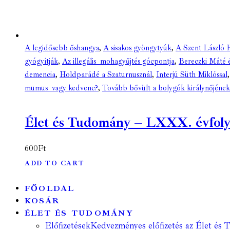
A legidősebb őshangya
,
A sisakos gyöngytyúk
,
A Szent László H
gyógyítják
,
Az illegális mohagyűjtés gócpontja
,
Bereczki Máté é
demencia
,
Holdparádé a Szaturnusznál
,
Interjú Süth Miklóssal
mumus vagy kedvenc?
,
Tovább bővült a bolygók királynőjéne
Élet és Tudomány – LXXX. évfolyam
600
Ft
ADD TO CART
FŐOLDAL
KOSÁR
ÉLET ÉS TUDOMÁNY
Előfizetések
Kedvezményes előfizetés az Élet és 