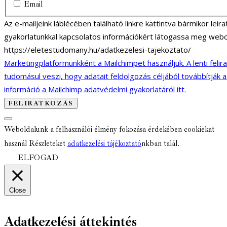
Email
Az e-mailjeink láblécében található linkre kattintva bármikor lei
gyakorlatunkkal kapcsolatos információkért látogassa meg webo
https://eletestudomany.hu/adatkezelesi-tajekoztato/
Marketingplatformunkként a Mailchimpet használjuk. A lenti felir
tudomásul veszi, hogy adatait feldolgozás céljából továbbítják 
információ a Mailchimp adatvédelmi gyakorlatáról itt.
Weboldalunk a felhasználói élmény fokozása érdekében cookiekat
használ Részleteket
adatkezelési tájékoztató
nkban talál.
ELFOGAD
Close
Adatkezelési áttekintés