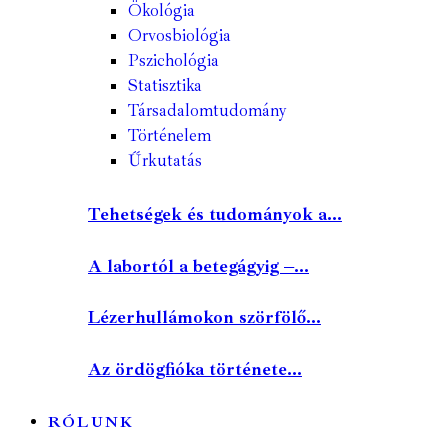
Ökológia
Orvosbiológia
Pszichológia
Statisztika
Társadalomtudomány
Történelem
Űrkutatás
Tehetségek és tudományok a...
A labortól a betegágyig –...
Lézerhullámokon szörfölő...
Az ördögfióka története...
RÓLUNK