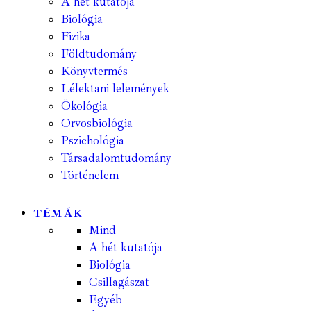
A hét kutatója
Biológia
Fizika
Földtudomány
Könyvtermés
Lélektani lelemények
Ökológia
Orvosbiológia
Pszichológia
Társadalomtudomány
Történelem
TÉMÁK
Mind
A hét kutatója
Biológia
Csillagászat
Egyéb