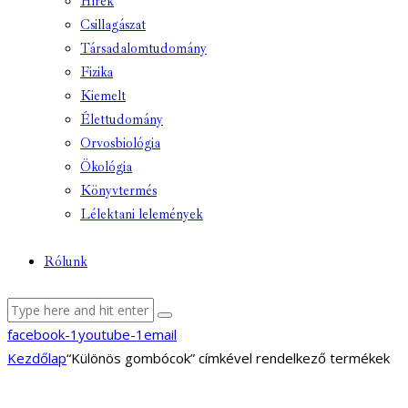
Hírek
Csillagászat
Társadalomtudomány
Fizika
Kiemelt
Élettudomány
Orvosbiológia
Ökológia
Könyvtermés
Lélektani lelemények
Rólunk
facebook-1
youtube-1
email
Kezdőlap
“Különös gombócok” címkével rendelkező termékek