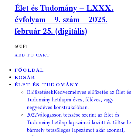
Élet és Tudomány – LXXX.
évfolyam – 9. szám – 2025.
február 25. (digitális)
600
Ft
ADD TO CART
FŐOLDAL
KOSÁR
ÉLET ÉS TUDOMÁNY
Előfizetések
Kedvezményes előfizetés az Élet és
Tudomány hetilapra éves, féléves, vagy
negyedéves konstrukcióban.
2022
Válogasson tetszése szerint az Élet és
Tudomány hetilap lapszámai között és töltse le
bármely tetszőleges lapszámot akár azonnal,