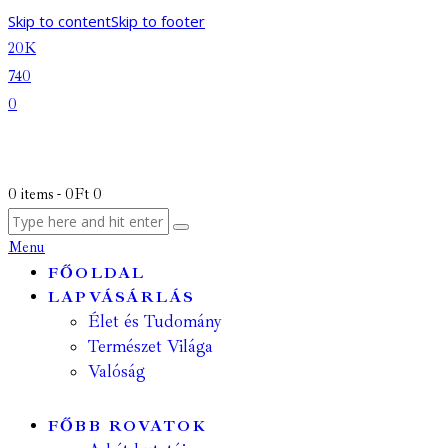
Skip to content
Skip to footer
20K
740
0
0 items
-
0Ft
0
Menu
FŐOLDAL
LAPVÁSÁRLÁS
Élet és Tudomány
Természet Világa
Valóság
FŐBB ROVATOK