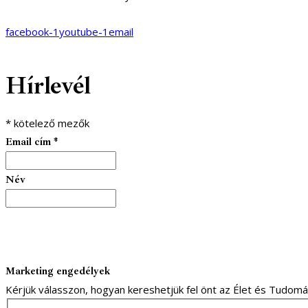
facebook-1
youtube-1
email
Hírlevél
*
kötelező mezők
Email cím
*
Név
Marketing engedélyek
Kérjük válasszon, hogyan kereshetjük fel önt az Élet és Tudom