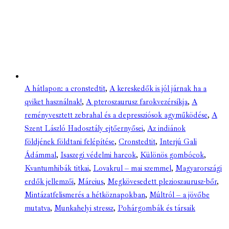
A hátlapon: a cronstedtit
,
A kereskedők is jól járnak ha a
qviket használnak!
,
A pteroszaurusz farokvezérsíkja
,
A
reményvesztett zebrahal és a depressziósok agyműködése
,
A
Szent László Hadosztály ejtőernyősei
,
Az indiánok
földjének földtani felépítése
,
Cronstedtit
,
Interjú Gali
Ádámmal
,
Isaszegi védelmi harcok
,
Különös gombócok
,
Kvantumhibák titkai
,
Lovakrul – mai szemmel
,
Magyarországi
erdők jellemzői
,
Március
,
Megkövesedett plezioszaurusz-bőr
,
Mintázatfelismerés a hétköznapokban
,
Múltról – a jövőbe
mutatva
,
Munkahelyi stressz
,
Pohárgombák és társaik