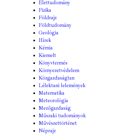
Élettudomány
Fizika
Földrajz
Földtudomány
Geológia
Hírek
Kémia
Kiemelt
Könyvtermés
Környezetvédelem
Közgazdaságtan
Lélektani lelemények
Matematika
Meteorológia
Mezőgazdaság
Műszaki tudományok
Művészettörténet
Néprajz