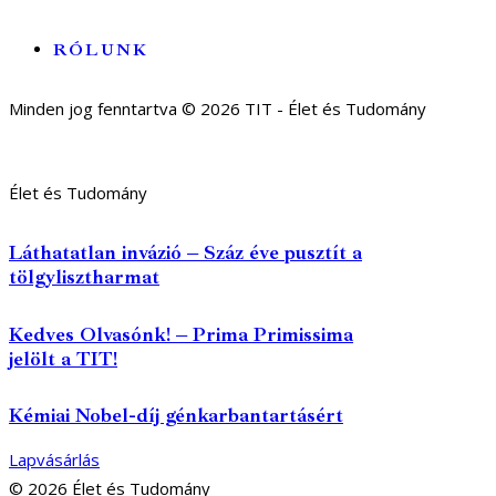
RÓLUNK
Minden jog fenntartva © 2026 TIT - Élet és Tudomány
Élet és Tudomány
Láthatatlan invázió – Száz éve pusztít a
tölgylisztharmat
Kedves Olvasónk! – Prima Primissima
jelölt a TIT!
Kémiai Nobel-díj génkarbantartásért
Lapvásárlás
© 2026 Élet és Tudomány