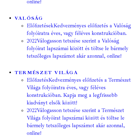
online!
VALÓSÁG
Előfizetések
Kedvezményes előfizetés a Valóság
folyóiratra éves, vagy féléves konstrukcióban.
2022
Válogasson tetszése szerint a Valóság
folyóirat lapszámai között és töltse le bármely
tetszőleges lapszámot akár azonnal, online!
TERMÉSZET VILÁGA
Előfizetés
Kedvezményes előfizetés a Természet
Világa folyóiratra éves, vagy féléves
konstrukcióban. Kapja meg a legfrissebb
kiadványt elsők között!
2022
Válogasson tetszése szerint a Természet
Világa folyóirat lapszámai között és töltse le
bármely tetszőleges lapszámot akár azonnal,
online!