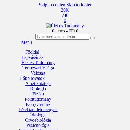
Skip to content
Skip to footer
20K
740
0
0 items
-
0Ft
0
Menu
Főoldal
Lapvásárlás
Élet és Tudomány
Természet Világa
Valóság
Főbb rovatok
A hét kutatója
Biológia
Fizika
Földtudomány
Könyvtermés
Lélektani lelemények
Ökológia
Orvosbiológia
Pszichológia