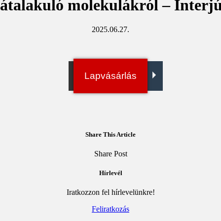
k átalakuló molekulákról – Interj
2025.06.27.
Irány a bolt!
Lapvásárlás
Digitális példány
Share This Article
Share Post
Megosztás
Megosztás
Elküld
Copy
Facebookon
Twitteren
emailben
URL
to
Hírlevél
clipboard
Iratkozzon fel hírlevelünkre!
Feliratkozás