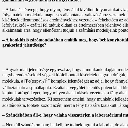
– A kutatás lényege, hogy olyan, fény által kiváltott folyamatokat v
folyamatok a molekula mágneses állapotának változásához vezetnek. Kí
kísérletek ellentmondásos eredményekhez vezettek – feltehetően az ada
lefolyásukról – ezáltal fel tudtuk oldani az értelmezésben jelenlevő e
alkalmasak arra, hogy ellenőrizni tudjuk a számítási modelljeink pon
– A konklúzió zárómondatában említik meg, hogy bebizonyították 
gyakorlati jelentősége?
– A gyakorlati jelentősége egyrészt az, hogy a munkánk alapján rend
nagyberendezéseknél végzett időfelbontott kísérletek nagyon drágák, í
2+
molekula, a [Fe(terpy)
]
komplex jelentőségét az adja, hogy fénnye
2
változtatható a spinállapota. Ezáltal a vegyület jelentős potenciállal
kaptunk átfogó képet, hogy milyen átalakulások vezetnek a fény által
molekulák tervezéséhez. Ki szeretném emelni, hogy munkánk jellegét t
adattárolásra, többek között azért, mert a fény hatására kialakult „átk
– Szándékában áll-e, hogy valaha visszatérjen a laboratóriumi 
– Nem áll szándékomban; ha kell, be tudnék ugrani a laborba, de alap