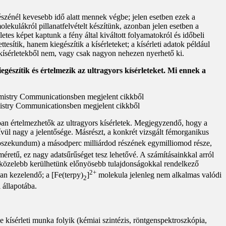
észénél kevesebb idő alatt mennek végbe; jelen esetben ezek a
ekulákról pillanatfelvételt készítünk, azonban jelen esetben a
tes képet kaptunk a fény által kiváltott folyamatokról és időbeli
sítik, hanem kiegészítik a kísérleteket; a kísérleti adatok például
 kísérletekből nem, vagy csak nagyon nehezen nyerhető ki.
észítik és értelmezik az ultragyors kísérleteket. Mi ennek a
mistry Communicationsben megjelent cikkből
ban értelmezhetők az ultragyors kísérletek. Megjegyzendő, hogy a
ívül nagy a jelentősége. Másrészt, a konkrét vizsgált fémorganikus
mtoszekundum) a másodperc milliárdod részének egymilliomod része,
 méretű, ez nagy adatsűrűséget tesz lehetővé. A számításainkkal arról
ig közelebb kerülhetünk előnyösebb tulajdonságokkal rendelkező
2+
an kezelendő; a [Fe(terpy)
]
molekula jelenleg nem alkalmas valódi
2
 állapotába.
kísérleti munka folyik (kémiai szintézis, röntgenspektroszkópia,