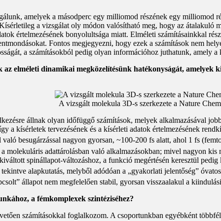
izsgálunk, amelyek a másodperc egy milliomod részének egy milliomod r
sérletileg a vizsgálat oly módon valósítható meg, hogy az átalakuló mol
tok értelmezésének bonyolultsága miatt. Elméleti számításainkkal részle
llentmondásokat. Fontos megjegyezni, hogy ezek a számítások nem helyette
tosságát, a számításokból pedig olyan információhoz juthatunk, amely a
az elméleti dinamikai megközelítésünk hatékonyságát, amelyek kieg
A vizsgált molekula 3D-s szerkezete a Nature Che
elkezésre állnak olyan időfüggő számítások, melyek alkalmazásával job
gy a kísérletek tervezésének és a kísérleti adatok értelmezésének rendk
l való besugárzással nagyon gyorsan, ~100-200 fs alatt, ahol 1 fs (fe
 bír a molekuláris adattárolásban való alkalmazásokban; mivel nagyon kis
 kiváltott spinállapot-változáshoz, a funkció megértésén keresztül ped
ekintve alapkutatás, melyből adódóan a „gyakorlati jelentőség” óvatos
apcsolt” állapot nem megfelelően stabil, gyorsan visszaalakul a kiindulási
munkához, a fémkomplexek szintéziséhez?
vetően számításokkal foglalkozom. A csoportunkban egyébként többféle 