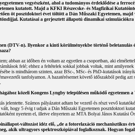
gyetemen vegyészként, ahol a tudományos érdeklődése a ferrocé
temen kutatott. Majd a KFKI Részecske- és Magfizikai Kutatóintéz
tően öt posztdoktori évet töltött a Dán Műszaki Egyetemen, majd v
sztöndíjjal. Kutatásai a gerjesztett állapotú dinamikai szimulációkr
men (DTV-n). Ilyenkor a kinti körülményekbe történő beletanulás é
ehaza?
em; abban az időben én voltam az egyetlen a csoportban, aki elmélette
ámítások felé; ehhez a feltételek sokkal jobbak voltak, mint amilyene
tésébe is mindhárom szinten, azaz BSc-, MSc- és PhD-kutatások irányít
mavezetői tanfolyamon. A hazatérésemet követő időszakból pedig azt sz
.
enhágához közeli Kongens Lyngby településen működő egyetemen a
s jelentette. Számos pályázatot adtam be vezető és részt vevő kutatókén
 vált, hogy 5 évig t udjak a Dán Műszaki Egyetemen posztdoktori kutató
atóként nyertem el, illetve elnyertem az MTA Bolyai János Kutatási Ös
pinállapot-változást idéz elő, „de a fotorelaxáció mechanisztikus ér
 meg, akik ultragyors spektroszkópiával foglalkoznak. Hogyan fog