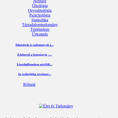
Néprajz
Ökológia
Orvosbiológia
Pszichológia
Statisztika
Társadalomtudomány
Történelem
Űrkutatás
Tehetségek és tudományok a...
A labortól a betegágyig –...
Lézerhullámokon szörfölő...
Az ördögfióka története...
Rólunk