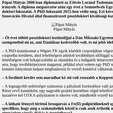
Pápai Mátyás 2008-ban diplomázott az Eötvös Loránd Tudománye
irányult. A diploma megszerzése után egy évet a Semmelweis Egye
doktori fokozatát. A PhD-fokozatát 2015-ben védte meg. Ezt köve
Innovációs Hivatal által finanszírozott posztdoktori kiválósági ö
Pápai Mátyás
– Öt évet töltött posztdoktori ösztöndíjjal a Dán Műszaki Egyete
szempontból mi az, ami Dániában kedvezőbb volt, és mi jobb id
– A PhD-kutatásomat a Wigner FK egyik kísérleti csoportjában végezt
csoportba kerültem, ahol lehetőségem adódott továbblépni időfüggő sz
lehetőségem volt bekapcsolódni az oktatásba és a hallgatók témaveze
arra, hogy továbbképezzem magamat, például részt vettem egy PhD té
kutatási irányaimat tudjam meghatározni és vezető kutatóvá válhassak
– A fordított kérdés sem maradhat ki: mi volt rosszabb a Kopp
– A legnagyobb nehézséget számomra a pályázati forrásokhoz való jutá
Részt vevő kutatóként, egy nagyobb projekt keretében végül lehetővé
hazatérve két OTKA-pályázatom is sikeres volt, mindkettőt vezető kut
– A látható fénnyel történő besugárzás a Fe(II) polipiridineknél s
specifikus, hogy még a szakmabeliek közül is csak azok érthetik
gimnázium végzős diákja is megérthesse?