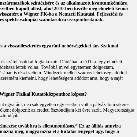
nszármazékok szintézisére és az alkalmazott kvantumkémiára
etben kapott állást, ahol 2010-ben kezdte meg elméleti kémia
isszatért a Wigner FK-ba a Nemzeti Kutatási, Fejlesztési és
a és spektroszkópiai számításokra összpontosítanak.
s a visszailleszkedés egyaránt nehézségekkel jár. Szakmai
l és számításokkal foglalkozott. Dániában a DTU-n egy elméleti
k idehaza lettek volna. Továbbá mivel egyetemen dolgoztam,
ásában is részt vettem. Mindezek mellett számos lehetőség adódott
eretném kiemelni, hogy lehetőségem adódott arra, hogy a saját
 Wigner Fizikai Kutatóközponthoz képest?
t egyaránt, de csak egyetlen egy esetben volt a pályázatom sikeres.
ként dolgozni; az eredeti ösztöndíjam két évre szólt. Magyarországra
ztöndíját.
telmezése továbbra is ellentmondásos.” Ez az állítás annyira
almazná meg, magyarázná el a kutatás lényegét úgy, hogy a