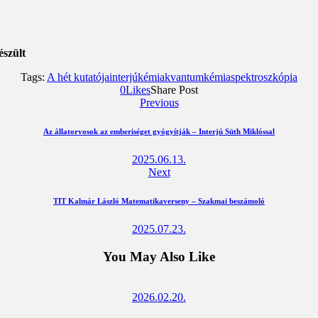
szült
Tags:
A hét kutatója
interjú
kémia
kvantumkémia
spektroszkópia
0
Likes
Share Post
Megosztás
Megosztás
Elküld
Copy
Previous
Facebookon
Twitteren
emailben
URL
to
clipboard
Az állatorvosok az emberiséget gyógyítják – Interjú Süth Miklóssal
2025.06.13.
Next
TIT Kalmár László Matematikaverseny – Szakmai beszámoló
2025.07.23.
You May Also Like
2026.02.20.