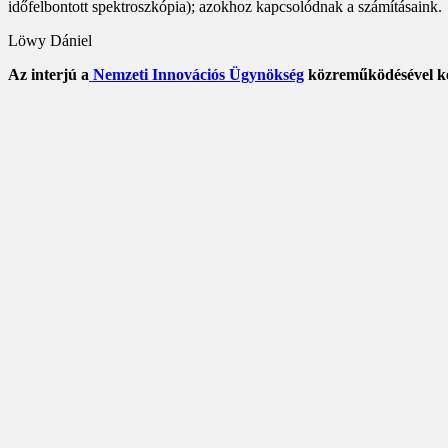
időfelbontott spektroszkópia); azokhoz kapcsolódnak a számításaink.
Löwy Dániel
Az interjú a
Nemzeti Innovációs Ügynökség
közreműködésével ké
Bejegyzés
navigáció