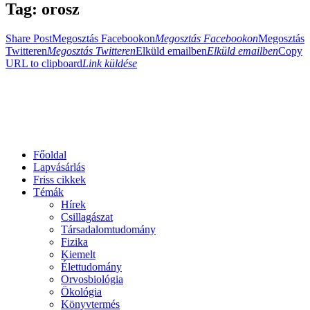
Tag: orosz
Share Post
Megosztás Facebookon
Megosztás Facebookon
Megosztás
Twitteren
Megosztás Twitteren
Elküld emailben
Elküld emailben
Copy
URL to clipboard
Link küldése
Főoldal
Lapvásárlás
Friss cikkek
Témák
Hírek
Csillagászat
Társadalomtudomány
Fizika
Kiemelt
Élettudomány
Orvosbiológia
Ökológia
Könyvtermés