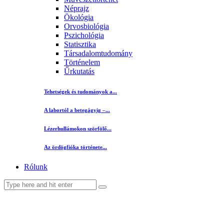
Néprajz
Ökológia
Orvosbiológia
Pszichológia
Statisztika
Társadalomtudomány
Történelem
Űrkutatás
Tehetségek és tudományok a...
A labortól a betegágyig –...
Lézerhullámokon szörfölő...
Az ördögfióka története...
Rólunk