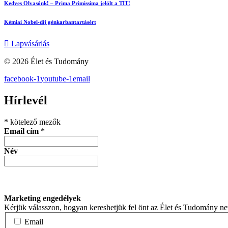
Kedves Olvasónk! – Prima Primissima jelölt a TIT!
Kémiai Nobel-díj génkarbantartásért
Lapvásárlás
© 2026 Élet és Tudomány
facebook-1
youtube-1
email
Hírlevél
*
kötelező mezők
Email cím
*
Név
Marketing engedélyek
Kérjük válasszon, hogyan kereshetjük fel önt az Élet és Tudomány n
Email