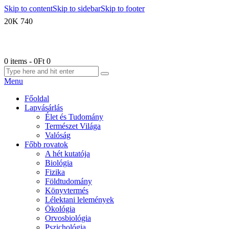
Skip to content
Skip to sidebar
Skip to footer
20K
740
0 items
-
0Ft
0
Menu
Főoldal
Lapvásárlás
Élet és Tudomány
Természet Világa
Valóság
Főbb rovatok
A hét kutatója
Biológia
Fizika
Földtudomány
Könyvtermés
Lélektani lelemények
Ökológia
Orvosbiológia
Pszichológia