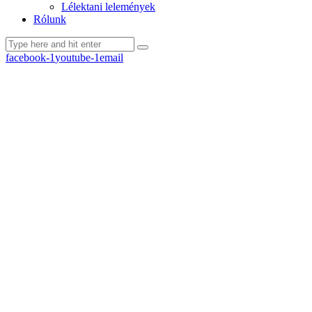
Lélektani lelemények
Rólunk
facebook-1
youtube-1
email