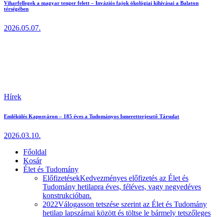
Viharfellegek a magyar tenger felett – Inváziós fajok ökológiai kihívásai a Balaton
térségében
2026.05.07.
Hírek
Emlékülés Kaposváron – 185 éves a Tudományos Ismeretterjesztő Társulat
2026.03.10.
Főoldal
Kosár
Élet és Tudomány
Előfizetések
Kedvezményes előfizetés az Élet és
Tudomány hetilapra éves, féléves, vagy negyedéves
konstrukcióban.
2022
Válogasson tetszése szerint az Élet és Tudomány
hetilap lapszámai között és töltse le bármely tetszőleges