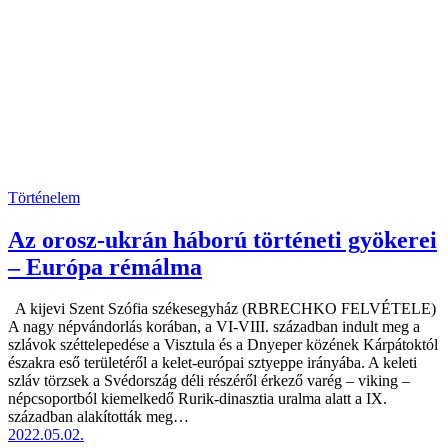
Történelem
Az orosz-ukrán háború történeti gyökerei
– Európa rémálma
A kijevi Szent Szófia székesegyház (RBRECHKO FELVÉTELE)
A nagy népvándorlás korában, a VI-VIII. században indult meg a
szlávok széttelepedése a Visztula és a Dnyeper közének Kárpátoktól
északra eső területéről a kelet-európai sztyeppe irányába. A keleti
szláv törzsek a Svédország déli részéről érkező varég – viking –
népcsoportból kiemelkedő Rurik-dinasztia uralma alatt a IX.
században alakították meg…
2022.05.02.