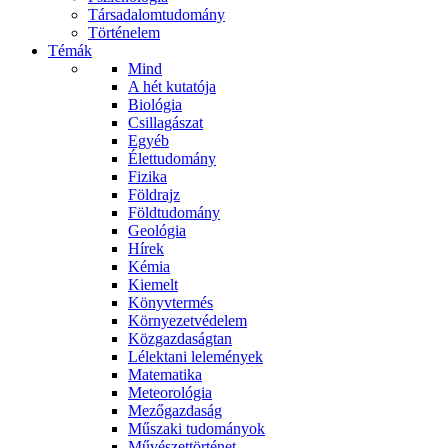
Társadalomtudomány
Történelem
Témák
Mind
A hét kutatója
Biológia
Csillagászat
Egyéb
Élettudomány
Fizika
Földrajz
Földtudomány
Geológia
Hírek
Kémia
Kiemelt
Könyvtermés
Környezetvédelem
Közgazdaságtan
Lélektani lelemények
Matematika
Meteorológia
Mezőgazdaság
Műszaki tudományok
Művészettörténet