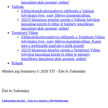
lapszámot akár azonnal, online!
Valóság
Előfizetések
Kedvezményes előfizetés a Valóság
folyóiratra éves, vagy féléves konstrukcióban.
2022
Válogasson tetszése szerint a Valóság folyóirat
lapszámai között és töltse le bármely tetszőleges
lapszámot akár azonnal, online!
Természet Világa
Előfizetés
Kedvezményes előfizetés a Természet Világa
folyóiratra éves, vagy féléves konstrukcióban. Kapja
meg a legfrissebb kiadványt elsők között!
2022
Válogasson tetszése szerint a Természet Világa
folyóirat lapszámai között és töltse le bármely
tetszőleges lapszámot akár azonnal, online!
Rólunk
Minden jog fenntartva © 2026 TIT - Élet és Tudomány
Élet és Tudomány
Láthatatlan invázió – Száz éve pusztít a tölgylisztharmat