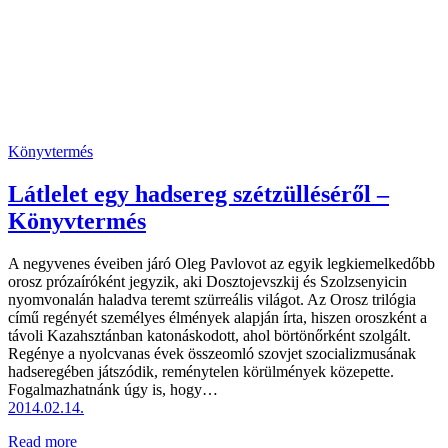
Könyvtermés
Látlelet egy hadsereg szétzülléséről –
Könyvtermés
A negyvenes éveiben járó Oleg Pavlovot az egyik legkiemelkedőbb
orosz prózaíróként jegyzik, aki Dosztojevszkij és Szolzsenyicin
nyomvonalán haladva teremt szürreális világot. Az Orosz trilógia
című regényét személyes élmények alapján írta, hiszen oroszként a
távoli Kazahsztánban katonáskodott, ahol börtönőrként szolgált.
Regénye a nyolcvanas évek összeomló szovjet szocializmusának
hadseregében játszódik, reménytelen körülmények közepette.
Fogalmazhatnánk úgy is, hogy…
2014.02.14.
Read more