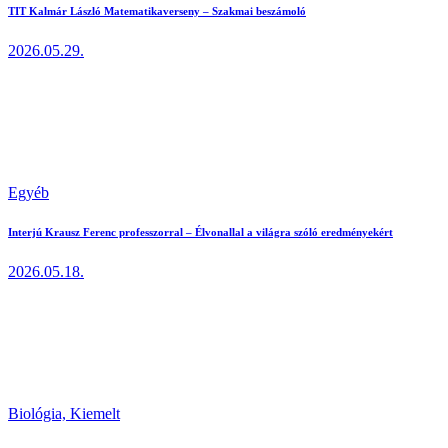
TIT Kalmár László Matematikaverseny – Szakmai beszámoló
2026.05.29.
Egyéb
Interjú Krausz Ferenc professzorral – Élvonallal a világra szóló eredményekért
2026.05.18.
Biológia,
Kiemelt