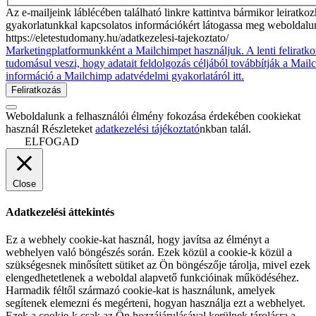
Az e-mailjeink láblécében található linkre kattintva bármikor leiratko
gyakorlatunkkal kapcsolatos információkért látogassa meg weboldalu
https://eletestudomany.hu/adatkezelesi-tajekoztato/
Marketingplatformunkként a Mailchimpet használjuk. A lenti feliratko
tudomásul veszi, hogy adatait feldolgozás céljából továbbítják a Mai
információ a Mailchimp adatvédelmi gyakorlatáról itt.
Weboldalunk a felhasználói élmény fokozása érdekében cookiekat
használ Részleteket
adatkezelési tájékoztató
nkban talál.
ELFOGAD
Close
Adatkezelési áttekintés
Ez a webhely cookie-kat használ, hogy javítsa az élményt a
webhelyen való böngészés során. Ezek közül a cookie-k közül a
szükségesnek minősített sütiket az Ön böngészője tárolja, mivel ezek
elengedhetetlenek a weboldal alapvető funkcióinak működéséhez.
Harmadik féltől származó cookie-kat is használunk, amelyek
segítenek elemezni és megérteni, hogyan használja ezt a webhelyet.
Ezek a cookie-k csak az Ön hozzájárulásával kerülnek tárolásra a