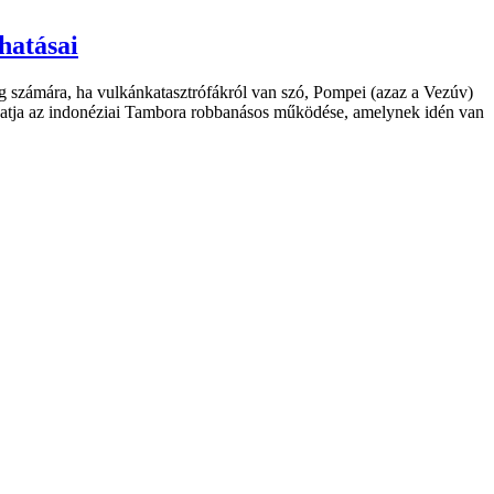
hatásai
 számára, ha vulkánkatasztrófákról van szó, Pompei (azaz a Vezúv)
udhatja az indonéziai Tambora robbanásos működése, amelynek idén van