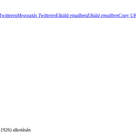
Twitteren
Megosztás Twitteren
Elküld emailben
Elküld emailben
Copy URL