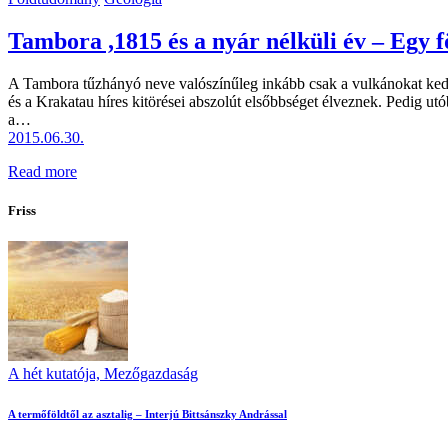
Tambora ,1815 és a nyár nélküli év – Egy f
A Tambora tűzhányó neve valószínűleg inkább csak a vulkánokat kedv
és a Krakatau híres kitörései abszolút elsőbbséget élveznek. Pedig 
a…
2015.06.30.
Read more
Friss
A hét kutatója,
Mezőgazdaság
A termőföldtől az asztalig – Interjú Bittsánszky Andrással