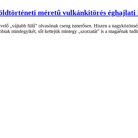
öldtörténeti méretű vulkánkitörés éghajlati 
elő „vájtabb fülű” olvasónak cseng ismerősen. Hiszen a nagyközönség
utóbbiak mindegyikét, sőt kettejük mintegy „szorzatát” is a magáénak t