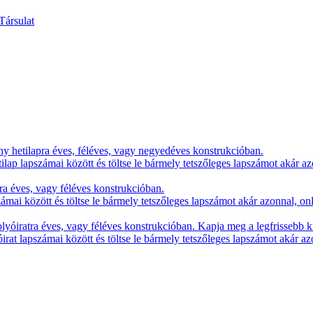
y hetilapra éves, féléves, vagy negyedéves konstrukcióban.
lap lapszámai között és töltse le bármely tetszőleges lapszámot akár az
ra éves, vagy féléves konstrukcióban.
zámai között és töltse le bármely tetszőleges lapszámot akár azonnal, on
yóiratra éves, vagy féléves konstrukcióban. Kapja meg a legfrissebb k
irat lapszámai között és töltse le bármely tetszőleges lapszámot akár az