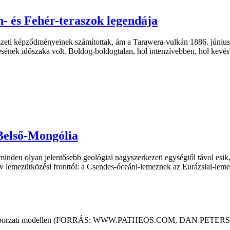
n- és Fehér-teraszok legendája
zeti képződményeinek számítottak, ám a Tarawera-vulkán 1886. június 1
ének időszaka volt. Boldog-boldogtalan, hol intenzívebben, hol kevésbé 
Belső-Mongólia
minden olyan jelentősebb geológiai nagyszerkezeti egységtől távol esik
ív lemezütközési fronttól: a Csendes-óceáni-lemeznek az Eurázsiai-leme