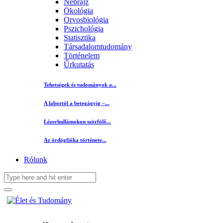
Néprajz
Ökológia
Orvosbiológia
Pszichológia
Statisztika
Társadalomtudomány
Történelem
Űrkutatás
Tehetségek és tudományok a...
A labortól a betegágyig –...
Lézerhullámokon szörfölő...
Az ördögfióka története...
Rólunk