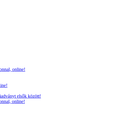
onnal, online!
line!
iadványt elsők között!
onnal, online!