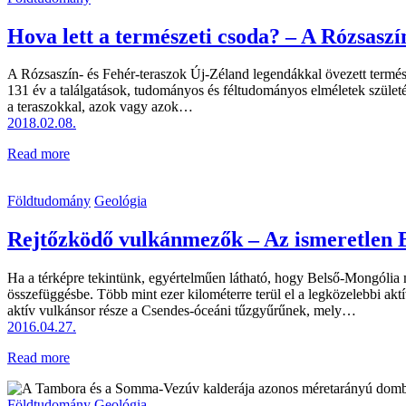
Hova lett a természeti csoda? – A Rózsaszí
A Rózsaszín- és Fehér-teraszok Új-Zéland legendákkal övezett termés
131 év a találgatások, tudományos és féltudományos elméletek születés
a teraszokkal, azok vagy azok…
2018.02.08.
Read more
Földtudomány
Geológia
Rejtőzködő vulkánmezők – Az ismeretlen 
Ha a térképre tekintünk, egyértelműen látható, hogy Belső-Mongólia 
összefüggésbe. Több mint ezer kilométerre terül el a legközelebbi akt
aktív vulkánsor része a Csendes-óceáni tűzgyűrűnek, mely…
2016.04.27.
Read more
Földtudomány
Geológia