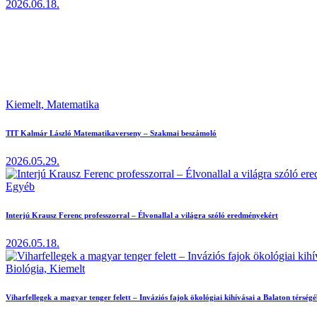
2026.06.18.
Kiemelt,
Matematika
TIT Kalmár László Matematikaverseny – Szakmai beszámoló
2026.05.29.
Egyéb
Interjú Krausz Ferenc professzorral – Élvonallal a világra szóló eredményekért
2026.05.18.
Biológia,
Kiemelt
Viharfellegek a magyar tenger felett – Inváziós fajok ökológiai kihívásai a Balaton térség