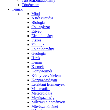
Társadalomtudomány
Történelem
Témák
Mind
A hét kutatója
Biológia
Csillagászat
Egyéb
Élettudomány
Fizika
Földrajz
Földtudomány
Geológia
Hírek
Kémia
Kiemelt
Könyvtermés
Környezetvédelem
Közgazdaságtan
Lélektani lelemények
Matematika
Meteorológia
Mezőgazdaság
Műszaki tudományok
Művészettörténet