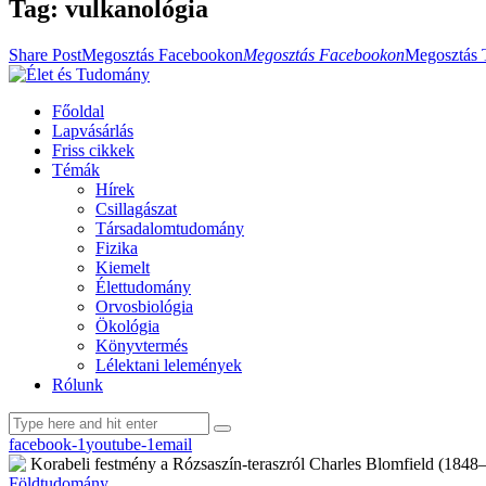
Tag: vulkanológia
Share Post
Megosztás Facebookon
Megosztás Facebookon
Megosztás 
Főoldal
Lapvásárlás
Friss cikkek
Témák
Hírek
Csillagászat
Társadalomtudomány
Fizika
Kiemelt
Élettudomány
Orvosbiológia
Ökológia
Könyvtermés
Lélektani lelemények
Rólunk
facebook-1
youtube-1
email
Földtudomány