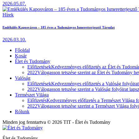
2026.05.07.
Hírek
Emlékülés Kaposváron – 185 éves a Tudományos Ismeretterjesztő Társulat
2026.03.10.
Főoldal
Kosár
Élet és Tudomány
Előfizetések
Kedvezményes előfizetés az Élet és Tudomán
2022
Válogasson tetszése szerint az Élet és Tudomány heti
Valóság
Előfizetések
Kedvezményes előfizetés a Valóság folyóirat
2022
Válogasson tetszése szerint a Valóság folyóirat laps
Természet Világa
Előfizetés
Kedvezményes előfizetés a Természet Világa fol
2022
Válogasson tetszése szerint a Természet Világa folyó
Rólunk
Minden jog fenntartva © 2026 TIT - Élet és Tudomány
Élet és Tudomány