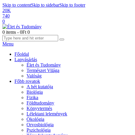
Skip to content
Skip to sidebar
Skip to footer
20K
740
0
0 items
-
0Ft
0
Menu
Főoldal
Lapvásárlás
Élet és Tudomány
Természet Világa
Valóság
Főbb rovatok
A hét kutatója
Biológia
Fizika
Földtudomány
Könyvtermés
Lélektani lelemények
Ökológia
Orvosbiológia
Pszichológia