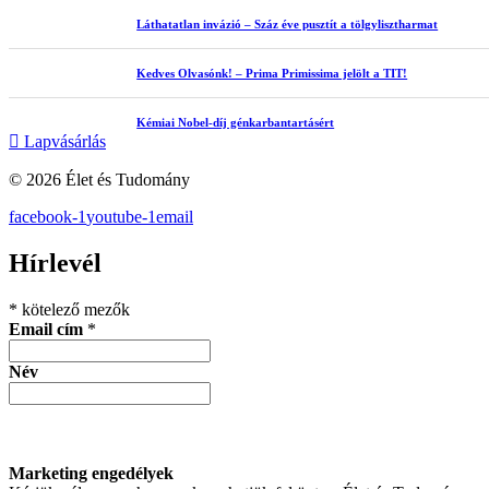
Láthatatlan invázió – Száz éve pusztít a tölgylisztharmat
Kedves Olvasónk! – Prima Primissima jelölt a TIT!
Kémiai Nobel-díj génkarbantartásért
Lapvásárlás
© 2026 Élet és Tudomány
facebook-1
youtube-1
email
Hírlevél
*
kötelező mezők
Email cím
*
Név
Marketing engedélyek