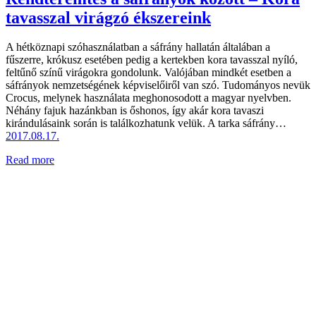
tavasszal virágzó ékszereink
A hétköznapi szóhasználatban a sáfrány hallatán általában a
fűszerre, krókusz esetében pedig a kertekben kora tavasszal nyíló,
feltűnő színű virágokra gondolunk. Valójában mindkét esetben a
sáfrányok nemzetségének képviselőiről van szó. Tudományos nevük
Crocus, melynek használata meghonosodott a magyar nyelvben.
Néhány fajuk hazánkban is őshonos, így akár kora tavaszi
kirándulásaink során is találkozhatunk velük. A tarka sáfrány…
2017.08.17.
Read more