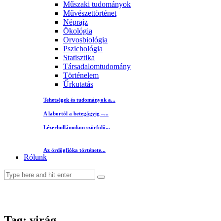
Műszaki tudományok
Művészettörténet
Néprajz
Ökológia
Orvosbiológia
Pszichológia
Statisztika
Társadalomtudomány
Történelem
Űrkutatás
Tehetségek és tudományok a...
A labortól a betegágyig –...
Lézerhullámokon szörfölő...
Az ördögfióka története...
Rólunk
Tag: virág