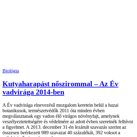
Biológia
Kutyaharapást nőszirommal – Az Év
vadvirága 2014-ben
A Év vadvirága elnevezésű mozgalom keretein belül a hazai
botanikusok, természetvédők 2011 óta minden évben
megválasztanak egy vadon élő virágos növényfajt, amelynek
veszélyeztetettségére és védelmére az adott évben szeretnék felhívni
a figyelmet. A 2013. december 31-én lezárult szavazás szerint az
összesen beérkezett 989 szavazat 40 százalékát, 392 voksot a