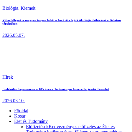
Biológia,
Kiemelt
Viharfellegek a magyar tenger felett – Inváziós fajok ökológiai kihívásai a Balaton
térségében
2026.05.07.
Hírek
Emlékülés Kaposváron – 185 éves a Tudományos Ismeretterjesztő Társulat
2026.03.10.
Főoldal
Kosár
Élet és Tudomány
Előfizetések
Kedvezményes előfizetés az Élet és
Tudomány hetilapra éves, féléves, vagy negyedéves