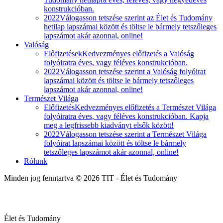
konstrukcióban.
2022
Válogasson tetszése szerint az Élet és Tudomány
hetilap lapszámai között és töltse le bármely tetszőleges
lapszámot akár azonnal, online!
Valóság
Előfizetések
Kedvezményes előfizetés a Valóság
folyóiratra éves, vagy féléves konstrukcióban.
2022
Válogasson tetszése szerint a Valóság folyóirat
lapszámai között és töltse le bármely tetszőleges
lapszámot akár azonnal, online!
Természet Világa
Előfizetés
Kedvezményes előfizetés a Természet Világa
folyóiratra éves, vagy féléves konstrukcióban. Kapja
meg a legfrissebb kiadványt elsők között!
2022
Válogasson tetszése szerint a Természet Világa
folyóirat lapszámai között és töltse le bármely
tetszőleges lapszámot akár azonnal, online!
Rólunk
Minden jog fenntartva © 2026 TIT - Élet és Tudomány
Élet és Tudomány