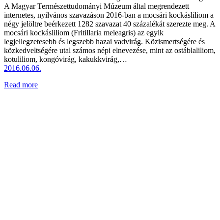
A Magyar Természet­tudományi Múzeum által megrendezett
internetes, nyilvános szavazáson 2016-ban a mocsári kockásliliom a
négy jelöltre beérkezett 1282 szavazat 40 százalékát szerezte meg. A
mocsári kockásliliom (Fri­til­la­­­ria meleagris) az egyik
legjellegzetesebb és legszebb hazai vadvirág. Közismertségére és
közkedveltségére utal számos népi elnevezése, mint az ostáblaliliom,
kotuliliom, kongóvirág, kakukkvirág,…
2016.06.06.
Read more