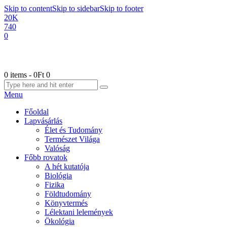
Skip to content
Skip to sidebar
Skip to footer
20K
740
0
0 items
-
0Ft
0
Menu
Főoldal
Lapvásárlás
Élet és Tudomány
Természet Világa
Valóság
Főbb rovatok
A hét kutatója
Biológia
Fizika
Földtudomány
Könyvtermés
Lélektani lelemények
Ökológia