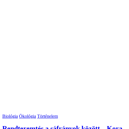
Biológia
Ökológia
Történelem
Rendteremtés a sáfrányok között – Kora