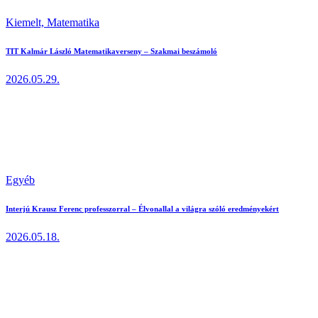
Kiemelt,
Matematika
TIT Kalmár László Matematikaverseny – Szakmai beszámoló
2026.05.29.
Egyéb
Interjú Krausz Ferenc professzorral – Élvonallal a világra szóló eredményekért
2026.05.18.