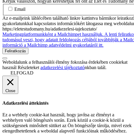
Kérjük válasszon, hogyan kereshetjük fel önt az Élet és Tudomány n
Email
Az e-mailjeink láblécében található linkre kattintva bármikor leiratko
gyakorlatunkkal kapcsolatos információkért látogassa meg weboldalu
https://eletestudomany.hu/adatkezelesi-tajekoztato/
Marketingplatformunkként a Mailchimpet használjuk. A lenti feliratko
tudomásul veszi, hogy adatait feldolgozás céljából továbbítják a Mai
információ a Mailchimp adatvédelmi gyakorlatáról itt.
Weboldalunk a felhasználói élmény fokozása érdekében cookiekat
használ Részleteket
adatkezelési tájékoztató
nkban talál.
ELFOGAD
Close
Adatkezelési áttekintés
Ez a webhely cookie-kat használ, hogy javítsa az élményt a
webhelyen való böngészés során. Ezek közül a cookie-k közül a
szükségesnek minősített sütiket az Ön böngészője tárolja, mivel ezek
elengedhetetlenek a weboldal alapvető funkcióinak működéséhez.