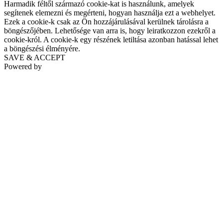
Harmadik féltől származó cookie-kat is használunk, amelyek
segítenek elemezni és megérteni, hogyan használja ezt a webhelyet.
Ezek a cookie-k csak az Ön hozzájárulásával kerülnek tárolásra a
böngészőjében. Lehetősége van arra is, hogy leiratkozzon ezekről a
cookie-król. A cookie-k egy részének letiltása azonban hatással lehet
a böngészési élményére.
SAVE & ACCEPT
Powered by