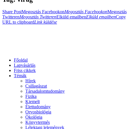
Share Post
Megosztás Facebookon
Megosztás Facebookon
Megosztás
Twitteren
Megosztás Twitteren
Elküld emailben
Elküld emailben
Copy
URL to clipboard
Link küldése
Főoldal
Lapvásárlás
Friss cikkek
Témák
Hírek
Csillagászat
Társadalomtudomány
Fizika
Kiemelt
Élettudomány
Orvosbiológia
Ökológia
Könyvtermés
Lélektani lelemények