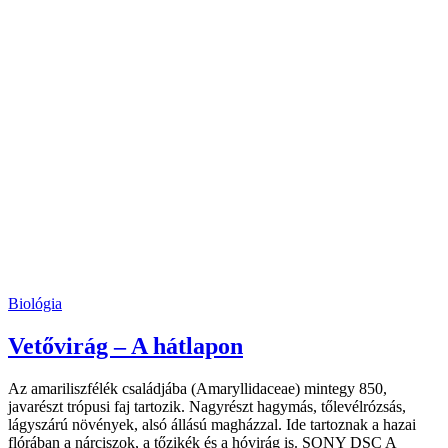
Biológia
Vetővirág – A hátlapon
Az amariliszfélék családjába (Amaryllidaceae) mintegy 850,
javarészt trópusi faj tartozik. Nagyrészt hagymás, tőlevélrózsás,
lágyszárú növények, alsó állású magházzal. Ide tartoznak a hazai
flórában a nárciszok, a tőzikék és a hóvirág is. SONY DSC A