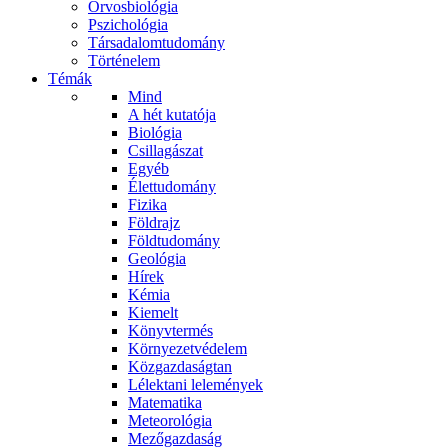
Orvosbiológia
Pszichológia
Társadalomtudomány
Történelem
Témák
Mind
A hét kutatója
Biológia
Csillagászat
Egyéb
Élettudomány
Fizika
Földrajz
Földtudomány
Geológia
Hírek
Kémia
Kiemelt
Könyvtermés
Környezetvédelem
Közgazdaságtan
Lélektani lelemények
Matematika
Meteorológia
Mezőgazdaság