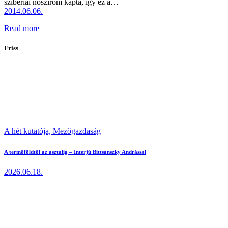
szibériai nőszirom kapta, így ez a…
2014.06.06.
Read more
Friss
A hét kutatója,
Mezőgazdaság
A termőföldtől az asztalig – Interjú Bittsánszky Andrással
2026.06.18.