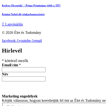
Kedves Olvasónk! – Prima Primissima jelölt a TIT!
Kémiai Nobel-díj génkarbantartásért
Lapvásárlás
© 2026 Élet és Tudomány
facebook-1
youtube-1
email
Hírlevél
*
kötelező mezők
Email cím
*
Név
Marketing engedélyek
Kérjük válasszon, hogyan kereshetjük fel önt az Élet és Tudomány n