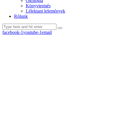
Ökológia
Könyvtermés
Lélektani lelemények
Rólunk
facebook-1
youtube-1
email