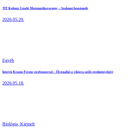
TIT Kalmár László Matematikaverseny – Szakmai beszámoló
2026.05.29.
Egyéb
Interjú Krausz Ferenc professzorral – Élvonallal a világra szóló eredményekért
2026.05.18.
Biológia,
Kiemelt