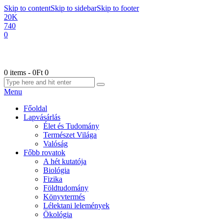
Skip to content
Skip to sidebar
Skip to footer
20K
740
0
0 items
-
0Ft
0
Menu
Főoldal
Lapvásárlás
Élet és Tudomány
Természet Világa
Valóság
Főbb rovatok
A hét kutatója
Biológia
Fizika
Földtudomány
Könyvtermés
Lélektani lelemények
Ökológia