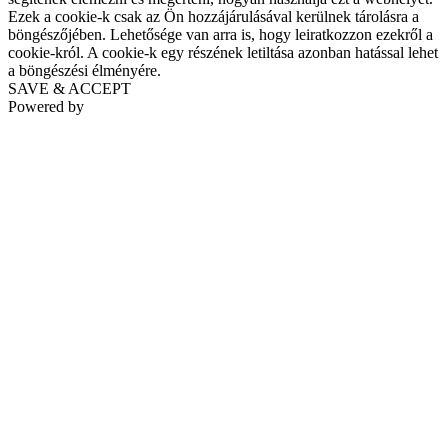
Ezek a cookie-k csak az Ön hozzájárulásával kerülnek tárolásra a
böngészőjében. Lehetősége van arra is, hogy leiratkozzon ezekről a
cookie-król. A cookie-k egy részének letiltása azonban hatással lehet
a böngészési élményére.
SAVE & ACCEPT
Powered by