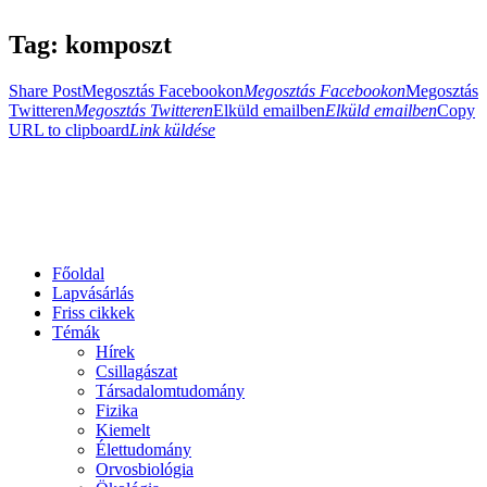
Tag: komposzt
Share Post
Megosztás Facebookon
Megosztás Facebookon
Megosztás
Twitteren
Megosztás Twitteren
Elküld emailben
Elküld emailben
Copy
URL to clipboard
Link küldése
Főoldal
Lapvásárlás
Friss cikkek
Témák
Hírek
Csillagászat
Társadalomtudomány
Fizika
Kiemelt
Élettudomány
Orvosbiológia