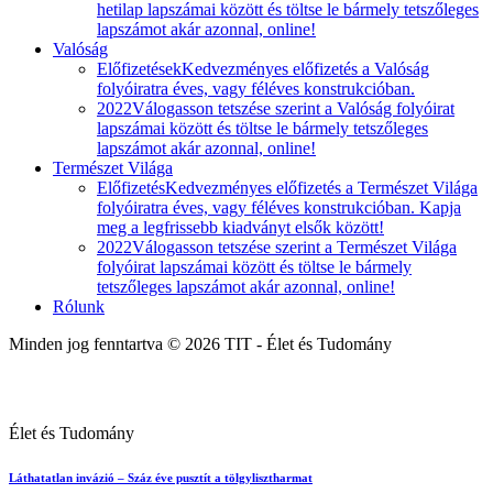
hetilap lapszámai között és töltse le bármely tetszőleges
lapszámot akár azonnal, online!
Valóság
Előfizetések
Kedvezményes előfizetés a Valóság
folyóiratra éves, vagy féléves konstrukcióban.
2022
Válogasson tetszése szerint a Valóság folyóirat
lapszámai között és töltse le bármely tetszőleges
lapszámot akár azonnal, online!
Természet Világa
Előfizetés
Kedvezményes előfizetés a Természet Világa
folyóiratra éves, vagy féléves konstrukcióban. Kapja
meg a legfrissebb kiadványt elsők között!
2022
Válogasson tetszése szerint a Természet Világa
folyóirat lapszámai között és töltse le bármely
tetszőleges lapszámot akár azonnal, online!
Rólunk
Minden jog fenntartva © 2026 TIT - Élet és Tudomány
Élet és Tudomány
Láthatatlan invázió – Száz éve pusztít a tölgylisztharmat