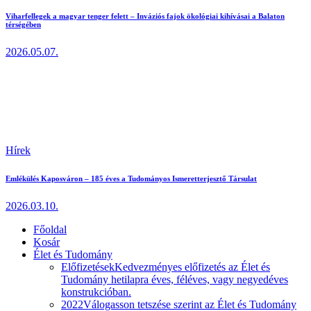
Viharfellegek a magyar tenger felett – Inváziós fajok ökológiai kihívásai a Balaton
térségében
2026.05.07.
Hírek
Emlékülés Kaposváron – 185 éves a Tudományos Ismeretterjesztő Társulat
2026.03.10.
Főoldal
Kosár
Élet és Tudomány
Előfizetések
Kedvezményes előfizetés az Élet és
Tudomány hetilapra éves, féléves, vagy negyedéves
konstrukcióban.
2022
Válogasson tetszése szerint az Élet és Tudomány