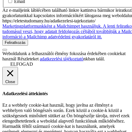
Email
Az e-mailjeink láblécében található linkre kattintva bármikor leiratko
gyakorlatunkkal kapcsolatos információkért látogassa meg weboldalu
https://eletestudomany.hu/adatkezelesi-tajekoztato/
Marketingplatformunkként a Mailchimpet használjuk. A lenti feliratko
tudomásul veszi, hogy adatait feldolgozás céljából továbbítják a Mai
információ a Mailchimp adatvédelmi gyakorlatáról itt.
Weboldalunk a felhasználói élmény fokozása érdekében cookiekat
használ Részleteket
adatkezelési tájékoztató
nkban talál.
ELFOGAD
Close
Adatkezelési áttekintés
Ez a webhely cookie-kat használ, hogy javítsa az élményt a
webhelyen való böngészés során. Ezek közül a cookie-k közül a
szükségesnek minősített sütiket az Ön böngészője tárolja, mivel ezek
elengedhetetlenek a weboldal alapvető funkcióinak működéséhez.
Harmadik féltől származó cookie-kat is használunk, amelyek
segítenek elemezni és megérteni, hogyan használja ezt a webhelyet.