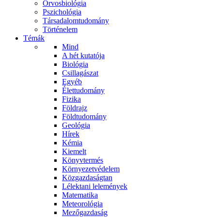
Orvosbiológia
Pszichológia
Társadalomtudomány
Történelem
Témák
Mind
A hét kutatója
Biológia
Csillagászat
Egyéb
Élettudomány
Fizika
Földrajz
Földtudomány
Geológia
Hírek
Kémia
Kiemelt
Könyvtermés
Környezetvédelem
Közgazdaságtan
Lélektani lelemények
Matematika
Meteorológia
Mezőgazdaság