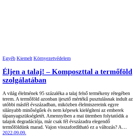
Egyéb
Kiemelt
Környezetvédelem
Éljen a talaj! – Komposzttal a termőföld
szolgálatában
A világ élelmének 95 százaléka a talaj felső termékeny rétegében
terem. A termőföld azonban ijesztő mértékű pusztulásnak indult az
utóbbi másfél évszázadban, miközben élelmiszereink egyre
silányabb minőségűek és nem képesek kielégíteni az emberek
tápanyagszükségletét. Amennyiben a mai ütemben folytatódik a
talajok degradációja, már csak fél évszázadra elegendő
termőföldünk marad. Vajon visszafordítható ez a változás? A…
2022.09.09.