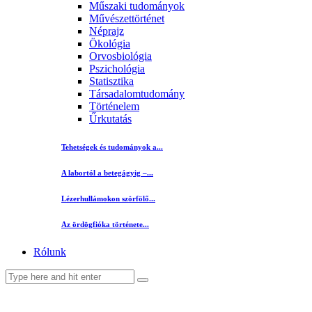
Műszaki tudományok
Művészettörténet
Néprajz
Ökológia
Orvosbiológia
Pszichológia
Statisztika
Társadalomtudomány
Történelem
Űrkutatás
Tehetségek és tudományok a...
A labortól a betegágyig –...
Lézerhullámokon szörfölő...
Az ördögfióka története...
Rólunk