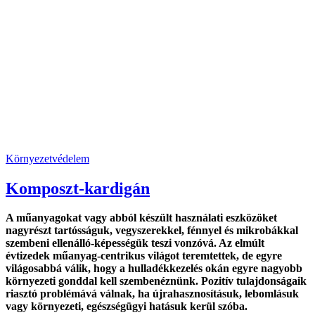
Környezetvédelem
Komposzt-kardigán
A műanyagokat vagy abból készült használati eszközöket
nagyrészt tartósságuk, vegyszerekkel, fénnyel és mikrobákkal
szembeni ellenálló-képességük teszi vonzóvá. Az elmúlt
évtizedek műanyag-centrikus világot teremtettek, de egyre
világosabbá válik, hogy a hulladékkezelés okán egyre nagyobb
környezeti gonddal kell szembenéznünk. Pozitív tulajdonságaik
riasztó problémává válnak, ha újrahasznosításuk, lebomlásuk
vagy környezeti, egészségügyi hatásuk kerül szóba.