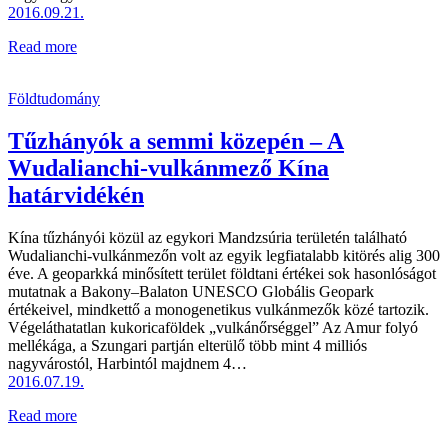
2016.09.21.
Read more
Földtudomány
Tűzhányók a semmi közepén – A
Wudalianchi-vulkánmező Kína
határvidékén
Kína tűzhányói közül az egykori Mandzsúria területén található
Wudalianchi-vulkánmezőn volt az egyik legfiatalabb kitörés alig 300
éve. A geoparkká minősített terület földtani értékei sok hasonlóságot
mutatnak a Bakony–Balaton UNESCO Globális Geopark
értékeivel, mindkettő a monogenetikus vulkánmezők közé tartozik.
Végeláthatatlan kukoricaföldek „vulkánőrséggel” Az Amur folyó
mellékága, a Szungari partján elterülő több mint 4 milliós
nagyvárostól, Harbintól majdnem 4…
2016.07.19.
Read more