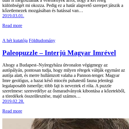
után is megoszlanak a vélemények arról, hogy a két réteg
különbségét mi okozza. Pedig ez a határ alapvető szerepet játszik a
kőzetlemezek mozgásában és hatással van…
2019.03.01.
Read more
A hét kutatója
Földtudomány
Paleopuzzle – Interjú Magyar Imrével
Ahogy a Budapest–Nyíregyháza útvonalon végigmegy az
autópályán, pontosan tudja, hogy milyen rétegek váltják egymást az
autója alatt, és merre hullámzott valaha a Pannon-tenger. Magyar
Imre geológus, a hazai késő miocén puhatestű fauna jelenlegi
legalaposabb ismerője; több fajt is neveztek el róla. A puzzle
szerelmese: szenvedélye az ősmaradványok kibontása a kőzetekből,
a töredékek összeillesztése, majd számos…
2019.02.28.
Read more