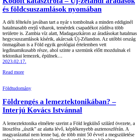
Kódolt katasztrófa – Új-zélandi áradások
és földcsuszamlások nyomában
A déli féltekén javában tart a nyár s tombolnak a minden eddiginél
hatalmasabb erejű viharok, temérdek csapadékot zúdítva több
területre is. Zambia víz alatt, Madagaszkáron az áradásokat hatalmas
hegycsuszamlások kísérik, akárcsak Új-Zélandon. Az utóbbi ország
önmagában is a Föld egyik geológiai értelemben vett
legdinamikusabb része, ahol szinte a szemünk előtt mozdulnak el
tektonikai lemezek, épülnek…
2023.02.17.
Read more
Földtudomány
Földrengés a lemeztektonikában? –
Interjú Kovács Istvánnal
A lemeztektonika elmélete szerint a Föld legkülső szilárd övezete, a
litoszféra „úszik” az alatta lévő, képlékenyebb asztenoszférán. A
magyarázattal nem lenne baj, de több mint 50 évvel a megszületése