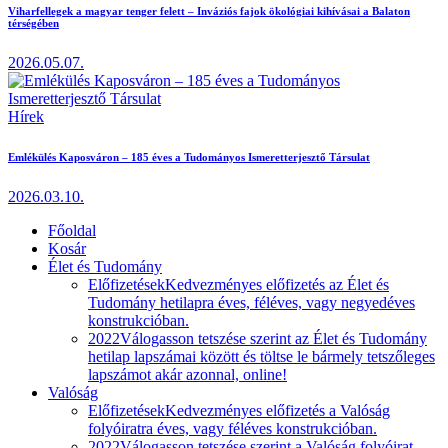
Viharfellegek a magyar tenger felett – Inváziós fajok ökológiai kihívásai a Balaton
térségében
2026.05.07.
Hírek
Emlékülés Kaposváron – 185 éves a Tudományos Ismeretterjesztő Társulat
2026.03.10.
Főoldal
Kosár
Élet és Tudomány
Előfizetések
Kedvezményes előfizetés az Élet és
Tudomány hetilapra éves, féléves, vagy negyedéves
konstrukcióban.
2022
Válogasson tetszése szerint az Élet és Tudomány
hetilap lapszámai között és töltse le bármely tetszőleges
lapszámot akár azonnal, online!
Valóság
Előfizetések
Kedvezményes előfizetés a Valóság
folyóiratra éves, vagy féléves konstrukcióban.
2022
Válogasson tetszése szerint a Valóság folyóirat