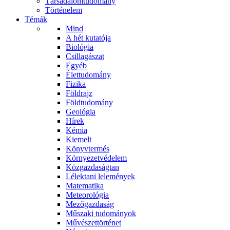
Társadalomtudomány
Történelem
Témák
Mind
A hét kutatója
Biológia
Csillagászat
Egyéb
Élettudomány
Fizika
Földrajz
Földtudomány
Geológia
Hírek
Kémia
Kiemelt
Könyvtermés
Környezetvédelem
Közgazdaságtan
Lélektani lelemények
Matematika
Meteorológia
Mezőgazdaság
Műszaki tudományok
Művészettörténet