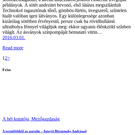
példányok. A sötét andezitet bevonó, első látásra megszilárdult
Technokol ragasztónak tűnő, gömbös-fürtös, üvegszerű, színtelen
hialit valóban igen látványos. Egy különlegessége azonban
kizárólag sötétben érvényesül, persze csak ha rövidhullámú
ultraibolya fénnyel világítjuk meg: ekkor ugyanis élénkzöld színben
világít. Az ásványok színpompáját bemutató vitrin…
2016.03.01.
Read more
Bejegyzések
Page
Page
1
2
>
lapozása
Friss
A hét kutatója,
Mezőgazdaság
A termőföldtől az asztalig – Interjú Bittsánszky Andrással