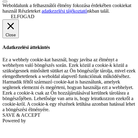
Weboldalunk a felhasználói élmény fokozása érdekében cookiekat
használ Részleteket
adatkezelési tájékoztató
nkban talál.
ELFOGAD
Close
Adatkezelési áttekintés
Ez a webhely cookie-kat használ, hogy javítsa az élményt a
webhelyen való böngészés során. Ezek közül a cookie-k közül a
szükségesnek minősített sütiket az Ön böngészője tárolja, mivel ezek
elengedhetetlenek a weboldal alapvető funkcióinak működéséhez.
Harmadik féltől származó cookie-kat is használunk, amelyek
segítenek elemezni és megérteni, hogyan használja ezt a webhelyet.
Ezek a cookie-k csak az Ön hozzájárulásával kerülnek tárolásra a
böngészőjében. Lehetősége van arra is, hogy leiratkozzon ezekről a
cookie-król. A cookie-k egy részének letiltása azonban hatással lehet
a böngészési élményére.
SAVE & ACCEPT
Powered by