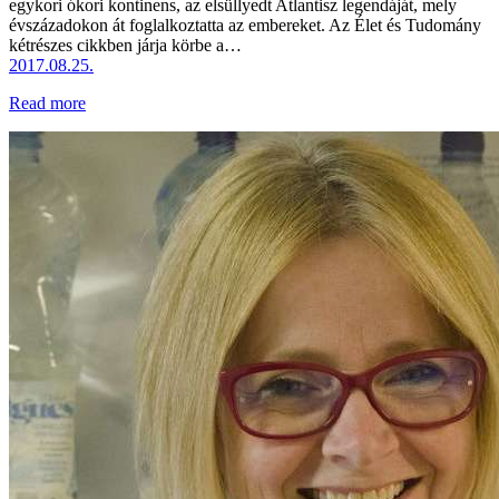
egykori ókori kontinens, az elsüllyedt Atlantisz legendáját, mely
évszázadokon át foglalkoztatta az embereket. Az Élet és Tudomány
kétrészes cikkben járja körbe a…
2017.08.25.
Read more