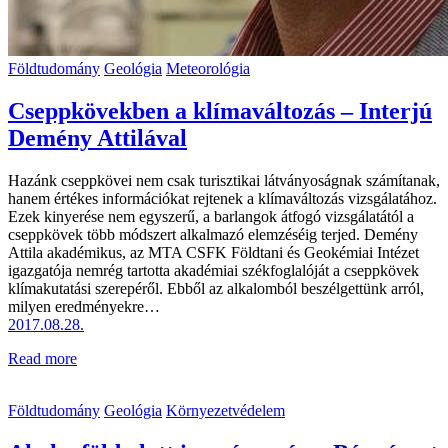
Földtudomány
Geológia
Meteorológia
Cseppkövekben a klímaváltozás – Interjú
Demény Attilával
Hazánk cseppkövei nem csak turisztikai látványoságnak számítanak,
hanem értékes információkat rejtenek a klímaváltozás vizsgálatához.
Ezek kinyerése nem egyszerű, a barlangok átfogó vizsgálatától a
cseppkövek több módszert alkalmazó elemzéséig terjed. Demény
Attila akadémikus, az MTA CSFK Földtani és Geokémiai Intézet
igazgatója nemrég tartotta akadémiai székfoglalóját a cseppkövek
klímakutatási szerepéről. Ebből az alkalomból beszélgettünk arról,
milyen eredményekre…
2017.08.28.
Read more
Földtudomány
Geológia
Környezetvédelem