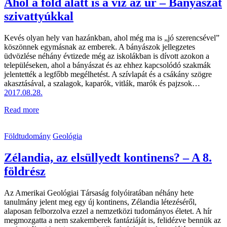
Ahol a föld alatt is a víz az úr – Bányászat
szivattyúkkal
Kevés olyan hely van hazánkban, ahol még ma is „jó szerencsével”
köszönnek egymásnak az emberek. A bányászok jellegzetes
üdvözlése néhány évtizede még az iskolákban is dívott azokon a
településeken, ahol a bányászat és az ehhez kapcsolódó szakmák
jelentették a legfőbb megélhetést. A szívlapát és a csákány szögre
akasztásával, a szalagok, kaparók, vitlák, marók és pajzsok…
2017.08.28.
Read more
Földtudomány
Geológia
Zélandia, az elsüllyedt kontinens? – A 8.
földrész
Az Amerikai Geológiai Társaság folyóiratában néhány hete
tanulmány jelent meg egy új kontinens, Zélandia létezéséről,
alaposan felborzolva ezzel a nemzetközi tudományos életet. A hír
megmozgatta a nem szakemberek fantáziáját is, felidézve bennük az