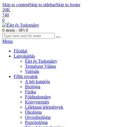
Skip to content
Skip to sidebar
Skip to footer
20K
740
0
0 items
-
0Ft
0
Menu
Főoldal
Lapvásárlás
Élet és Tudomány
Természet Világa
Valóság
Főbb rovatok
A hét kutatója
Biológia
Fizika
Földtudomány
Könyvtermés
Lélektani lelemények
Ökológia
Orvosbiológia
Pszichológia