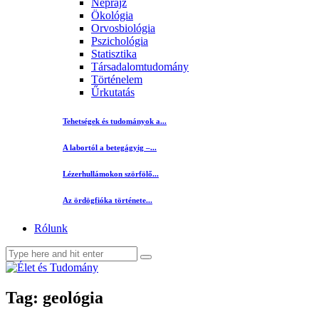
Néprajz
Ökológia
Orvosbiológia
Pszichológia
Statisztika
Társadalomtudomány
Történelem
Űrkutatás
Tehetségek és tudományok a...
A labortól a betegágyig –...
Lézerhullámokon szörfölő...
Az ördögfióka története...
Rólunk
Tag: geológia