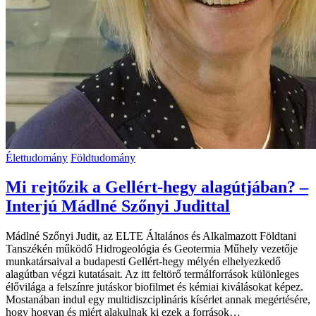
Élettudomány
Földtudomány
Mi rejtőzik a Gellért-hegy alagútjában? –
Interjú Mádlné Szőnyi Judittal
Mádlné Szőnyi Judit, az ELTE Általános és Alkalmazott Földtani
Tanszékén működő Hidro­geológia és Geotermia Műhely vezetője
munkatársaival a budapesti Gellért-hegy mélyén elhelyezkedő
alagútban végzi kutatásait. Az itt feltörő termálforrások különleges
élővilága a felszínre jutáskor biofilmet és kémiai kiválásokat képez.
Mostanában indul egy multidiszciplináris kísérlet annak megértésére,
hogy hogyan és miért alakulnak ki ezek a források…