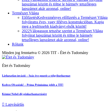
lapszámai között és töltse le bármely tetszőleges
lapszámot akár azonnal, online!
Természet Világa
Előfizetés
Kedvezményes előfizetés a Természet Világa
folyóiratra éves, vagy féléves konstrukcióban. Kapja
meg a legfrissebb kiadványt elsők között!
2022
Válogasson tetszése szerint a Természet Világa
folyóirat lapszámai között és töltse le bármely
tetszőleges lapszámot akár azonnal, online!
Rólunk
Minden jog fenntartva © 2026 TIT - Élet és Tudomány
Élet és Tudomány
Láthatatlan invázió – Száz éve pusztít a tölgylisztharmat
Kedves Olvasónk! – Prima Primissima jelölt a TIT!
Kémiai Nobel-díj génkarbantartásért
Lapvásárlás