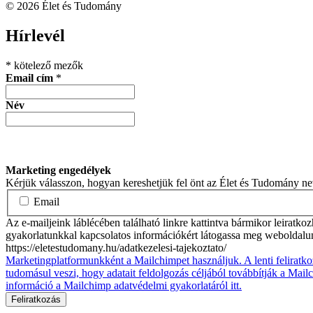
© 2026 Élet és Tudomány
facebook-
youtube-
email
Hírlevél
1
1
*
kötelező mezők
Email cím
*
Név
Marketing engedélyek
Kérjük válasszon, hogyan kereshetjük fel önt az Élet és Tudomány n
Email
Az e-mailjeink láblécében található linkre kattintva bármikor leiratko
gyakorlatunkkal kapcsolatos információkért látogassa meg weboldalu
https://eletestudomany.hu/adatkezelesi-tajekoztato/
Marketingplatformunkként a Mailchimpet használjuk. A lenti feliratko
tudomásul veszi, hogy adatait feldolgozás céljából továbbítják a Mai
információ a Mailchimp adatvédelmi gyakorlatáról itt.