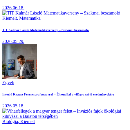
2026.06.18.
Kiemelt,
Matematika
TIT Kalmár László Matematikaverseny – Szakmai beszámoló
2026.05.29.
Egyéb
Interjú Krausz Ferenc professzorral – Élvonallal a világra szóló eredményekért
2026.05.18.
Biológia,
Kiemelt