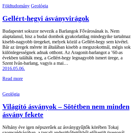
Földtudomány
Geológia
Gellért-hegyi ásványvirágok
Budapestet sokszor nevezik a Barlangok Fővárosának is. Nem
alaptalanul, hisz a budai dombok gyakorlatilag mindegyike tartalmaz
kisebb-nagyobb üregeket, melyek közül a Gellért-hegy sem kivétel.
Bár az üregek mérete itt általában kisebb a megszokottnál, mégis sok
különlegességnek adnak otthont. Az Aragonit-barlangot a ’60-as
években találták meg, a Gellért-hegy legnagyobb ismert ürege, a
Szent Iván-barlang, vagyis a mai…
2016.05.06.
Read more
Geológia
Világító ásványok – Sötétben nem minden
ásvány fekete
Néhány éve igen népszerűek az ásványgyűjtők körében Tokaj
szomszédságában, a tarcali andezitkőfejtőkből előkerült üvegopál