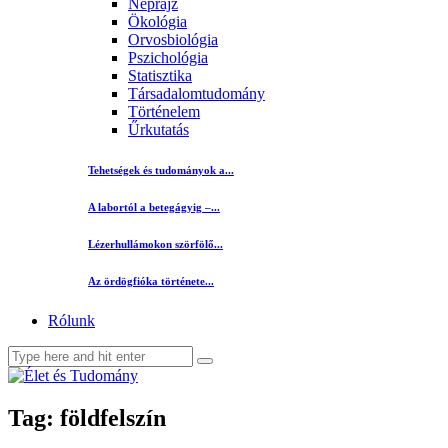
Néprajz
Ökológia
Orvosbiológia
Pszichológia
Statisztika
Társadalomtudomány
Történelem
Űrkutatás
Tehetségek és tudományok a...
A labortól a betegágyig –...
Lézerhullámokon szörfölő...
Az ördögfióka története...
Rólunk
Tag: földfelszín