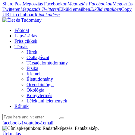
Share Post
Megosztás Facebookon
Megosztás Facebookon
Megosztás
Twitteren
Megosztás Twitteren
Elküld emailben
Elküld emailben
Copy
URL to clipboard
Link küldése
Főoldal
Lapvásárlás
Friss cikkek
Témák
Hírek
Csillagászat
Társadalomtudomány
Fizika
Kiemelt
Élettudomány
Orvosbiológia
Ökológia
Könyvtermés
Lélektani lelemények
Rólunk
facebook-1
youtube-1
email
Űrkutatás