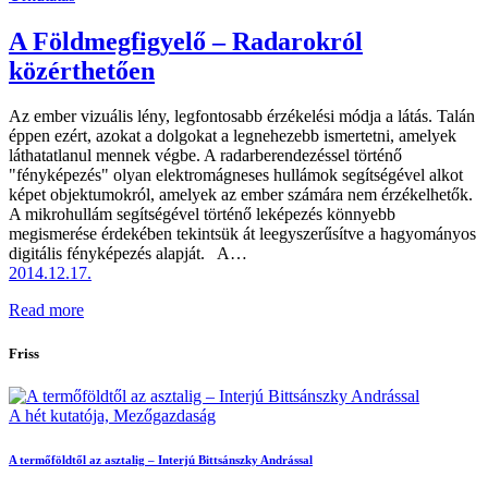
A Földmegfigyelő – Radarokról
közérthetően
Az ember vizuális lény, legfontosabb érzékelési módja a látás. Talán
éppen ezért, azokat a dolgokat a legnehezebb ismertetni, amelyek
láthatatlanul mennek végbe. A radarberendezéssel történő
"fényképezés" olyan elektromágneses hullámok segítségével alkot
képet objektumokról, amelyek az ember számára nem érzékelhetők.
A mikrohullám segítségével történő leképezés könnyebb
megismerése érdekében tekintsük át leegyszerűsítve a hagyományos
digitális fényképezés alapját. A…
2014.12.17.
Read more
Friss
A hét kutatója,
Mezőgazdaság
A termőföldtől az asztalig – Interjú Bittsánszky Andrással