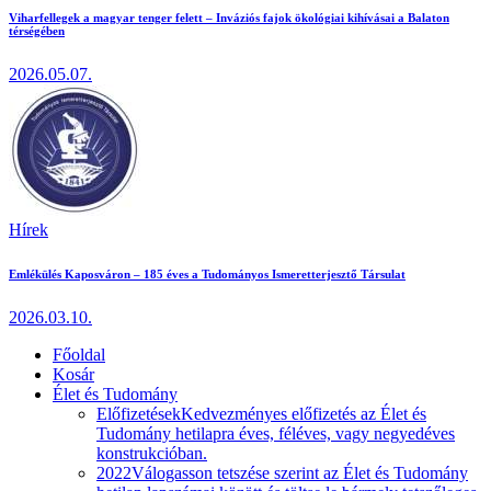
Viharfellegek a magyar tenger felett – Inváziós fajok ökológiai kihívásai a Balaton
térségében
2026.05.07.
Hírek
Emlékülés Kaposváron – 185 éves a Tudományos Ismeretterjesztő Társulat
2026.03.10.
Főoldal
Kosár
Élet és Tudomány
Előfizetések
Kedvezményes előfizetés az Élet és
Tudomány hetilapra éves, féléves, vagy negyedéves
konstrukcióban.
2022
Válogasson tetszése szerint az Élet és Tudomány