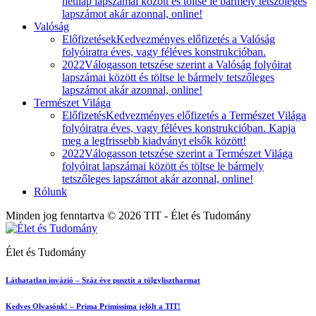
hetilap lapszámai között és töltse le bármely tetszőleges
lapszámot akár azonnal, online!
Valóság
Előfizetések
Kedvezményes előfizetés a Valóság
folyóiratra éves, vagy féléves konstrukcióban.
2022
Válogasson tetszése szerint a Valóság folyóirat
lapszámai között és töltse le bármely tetszőleges
lapszámot akár azonnal, online!
Természet Világa
Előfizetés
Kedvezményes előfizetés a Természet Világa
folyóiratra éves, vagy féléves konstrukcióban. Kapja
meg a legfrissebb kiadványt elsők között!
2022
Válogasson tetszése szerint a Természet Világa
folyóirat lapszámai között és töltse le bármely
tetszőleges lapszámot akár azonnal, online!
Rólunk
Minden jog fenntartva © 2026 TIT - Élet és Tudomány
Élet és Tudomány
Láthatatlan invázió – Száz éve pusztít a tölgylisztharmat
Kedves Olvasónk! – Prima Primissima jelölt a TIT!