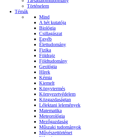
Társadalomtudomány
Történelem
Témák
Mind
A hét kutatója
Biológia
Csillagászat
Egyéb
Élettudomány
Fizika
Földrajz
Földtudomány
Geológia
Hírek
Kémia
Kiemelt
Könyvtermés
Környezetvédelem
Közgazdaságtan
Lélektani lelemények
Matematika
Meteorológia
Mezőgazdaság
Műszaki tudományok
Művészettörténet