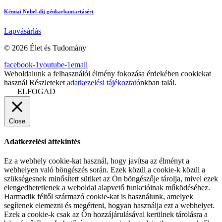
Kémiai Nobel-díj génkarbantartásért
Lapvásárlás
© 2026 Élet és Tudomány
facebook-1
youtube-1
email
Weboldalunk a felhasználói élmény fokozása érdekében cookiekat
használ Részleteket
adatkezelési tájékoztató
nkban talál.
ELFOGAD
Close
Adatkezelési áttekintés
Ez a webhely cookie-kat használ, hogy javítsa az élményt a
webhelyen való böngészés során. Ezek közül a cookie-k közül a
szükségesnek minősített sütiket az Ön böngészője tárolja, mivel ezek
elengedhetetlenek a weboldal alapvető funkcióinak működéséhez.
Harmadik féltől származó cookie-kat is használunk, amelyek
segítenek elemezni és megérteni, hogyan használja ezt a webhelyet.
Ezek a cookie-k csak az Ön hozzájárulásával kerülnek tárolásra a