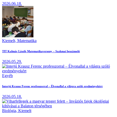
2026.06.18.
Kiemelt,
Matematika
TIT Kalmár László Matematikaverseny – Szakmai beszámoló
2026.05.29.
Egyéb
Interjú Krausz Ferenc professzorral – Élvonallal a világra szóló eredményekért
2026.05.18.
Biológia,
Kiemelt