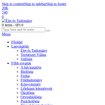
Skip to content
Skip to sidebar
Skip to footer
20K
740
0
0 items
-
0Ft
0
Menu
Főoldal
Lapvásárlás
Élet és Tudomány
Természet Világa
Valóság
Főbb rovatok
A hét kutatója
Biológia
Fizika
Földtudomány
Könyvtermés
Lélektani lelemények
Ökológia
Orvosbiológia
Pszichológia