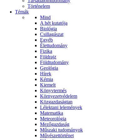
Társadalomtudomány
Történelem
Témák
Mind
A hét kutatója
Biológia
Csillagászat
Egyéb
Élettudomány
Fizika
Földrajz
Földtudomány
Geológia
Hírek
Kémia
Kiemelt
Könyvtermés
Környezetvédelem
Közgazdaságtan
Lélektani lelemények
Matematika
Meteorológia
Mezőgazdaság
Műszaki tudományok
Művészettörténet