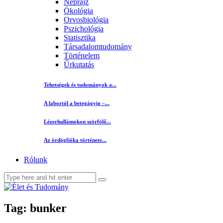
Néprajz
Ökológia
Orvosbiológia
Pszichológia
Statisztika
Társadalomtudomány
Történelem
Űrkutatás
Tehetségek és tudományok a...
A labortól a betegágyig –...
Lézerhullámokon szörfölő...
Az ördögfióka története...
Rólunk
Tag: bunker