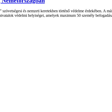
g Németországban
” szövetségesi és nemzeti keretekben történő védelme érdekében. A m
s hivatalok védelmi helyiségei, amelyek maximum 50 személy befogadás