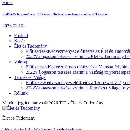
Hírek
Emlékülés Kaposváron – 185 éves a Tudományos Ismeretterjesztő Társulat
2026.03.10.
Főoldal
Kosár
Élet és Tudomány
Előfizetések
Kedvezményes előfizetés az Élet és Tudomán
2022
Válogasson tetszése szerint az Élet és Tudomány heti
Valóság
Előfizetések
Kedvezményes előfizetés a Valóság folyóirat
2022
Válogasson tetszése szerint a Valóság folyóirat laps
Természet Világa
Előfizetés
Kedvezményes előfizetés a Természet Világa fol
2022
Válogasson tetszése szerint a Természet Világa folyó
Rólunk
Minden jog fenntartva © 2026 TIT - Élet és Tudomány
Élet és Tudomány
Láthatatlan invázió – Száz éve pusztít a tölgylisztharmat