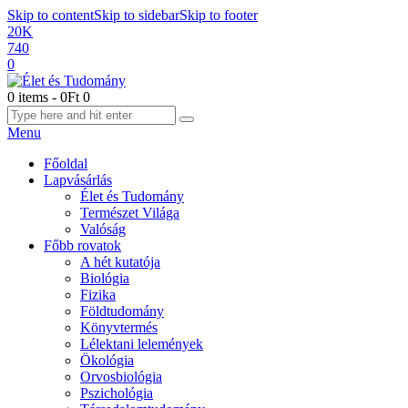
Skip to content
Skip to sidebar
Skip to footer
20K
740
0
0 items
-
0Ft
0
Menu
Főoldal
Lapvásárlás
Élet és Tudomány
Természet Világa
Valóság
Főbb rovatok
A hét kutatója
Biológia
Fizika
Földtudomány
Könyvtermés
Lélektani lelemények
Ökológia
Orvosbiológia
Pszichológia