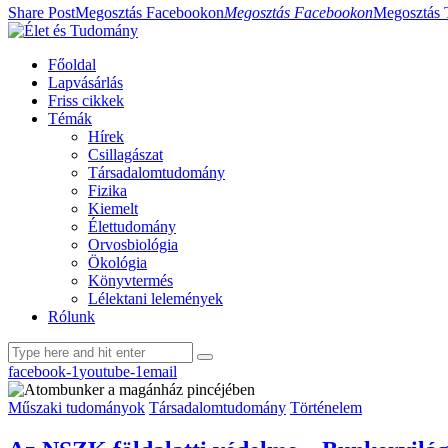
Share Post
Megosztás Facebookon
Megosztás Facebookon
Megosztás 
Főoldal
Lapvásárlás
Friss cikkek
Témák
Hírek
Csillagászat
Társadalomtudomány
Fizika
Kiemelt
Élettudomány
Orvosbiológia
Ökológia
Könyvtermés
Lélektani lelemények
Rólunk
facebook-1
youtube-1
email
Műszaki tudományok
Társadalomtudomány
Történelem