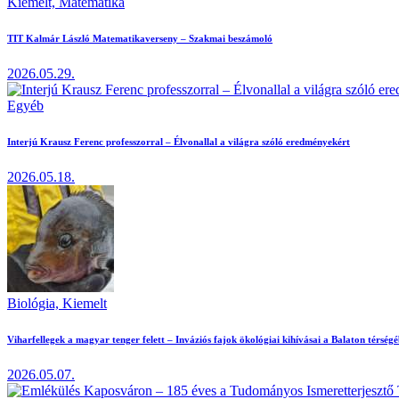
Kiemelt,
Matematika
TIT Kalmár László Matematikaverseny – Szakmai beszámoló
2026.05.29.
Egyéb
Interjú Krausz Ferenc professzorral – Élvonallal a világra szóló eredményekért
2026.05.18.
Biológia,
Kiemelt
Viharfellegek a magyar tenger felett – Inváziós fajok ökológiai kihívásai a Balaton térség
2026.05.07.