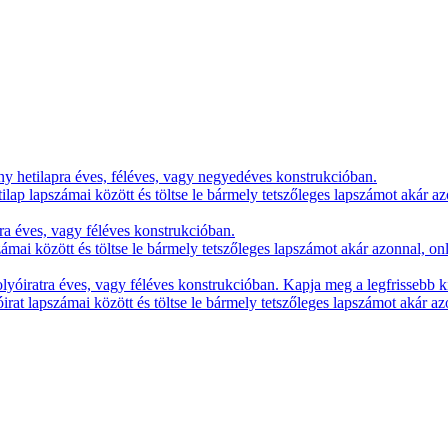
y hetilapra éves, féléves, vagy negyedéves konstrukcióban.
lap lapszámai között és töltse le bármely tetszőleges lapszámot akár az
ra éves, vagy féléves konstrukcióban.
zámai között és töltse le bármely tetszőleges lapszámot akár azonnal, on
yóiratra éves, vagy féléves konstrukcióban. Kapja meg a legfrissebb k
irat lapszámai között és töltse le bármely tetszőleges lapszámot akár az