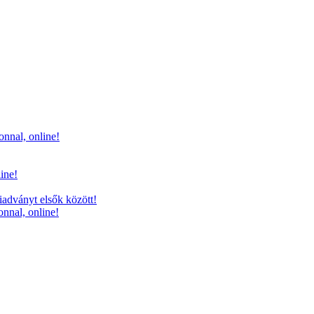
onnal, online!
line!
iadványt elsők között!
onnal, online!