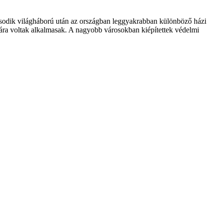
ásodik világháború után az országban leggyakrabban különböző házi
ára voltak alkalmasak. A nagyobb városokban kiépítettek védelmi