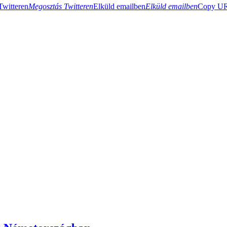
Twitteren
Megosztás Twitteren
Elküld emailben
Elküld emailben
Copy URL