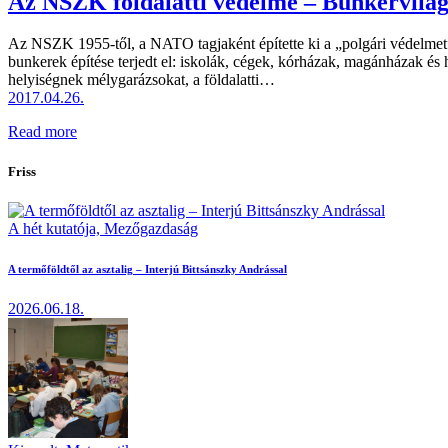
Az NSZK földalatti védelme – Bunkervilá
Az NSZK 1955-től, a NATO tagjaként építette ki a „polgári védelmet
bunkerek építése terjedt el: iskolák, cégek, kórházak, magánházak é
helyiségnek mélygarázsokat, a földalatti…
2017.04.26.
Read more
Friss
A hét kutatója,
Mezőgazdaság
A termőföldtől az asztalig – Interjú Bittsánszky Andrással
2026.06.18.