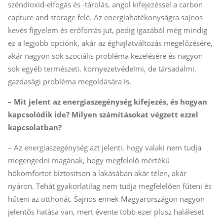
széndioxid-elfogás és -tárolás, angol kifejezéssel a carbon
capture and storage felé. Az energiahatékonyságra sajnos
kevés figyelem és erőforrás jut, pedig igazából még mindig
ez a legjobb opciónk, akár az éghajlatváltozás megelőzésére,
akár nagyon sok szociális probléma kezelésére és nagyon
sok egyéb természeti, környezetvédelmi, de társadalmi,
gazdasági probléma megoldására is.
– Mit jelent az energiaszegénység kifejezés, és hogyan
kapcsolódik ide? Milyen számításokat végzett ezzel
kapcsolatban?
– Az energiaszegénység azt jelenti, hogy valaki nem tudja
megengedni magának, hogy megfelelő mértékű
hőkomfortot biztosítson a lakásában akár télen, akár
nyáron. Tehát gyakorlatilag nem tudja megfelelően fűteni és
hűteni az otthonát. Sajnos ennek Magyarországon nagyon
jelentős hatása van, mert évente több ezer plusz haláleset