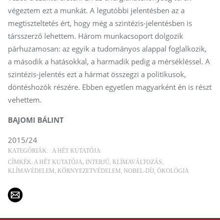
végeztem ezt a munkát. A legutóbbi jelentésben az a
megtiszteltetés ért, hogy még a szintézis-jelentésben is
társszerző lehettem. Három munkacsoport dolgozik
párhuzamosan: az egyik a tudományos alappal foglalkozik,
a második a hatásokkal, a harmadik pedig a mérsékléssel. A
szintézis-jelentés ezt a hármat összegzi a politikusok,
döntéshozók részére. Ebben egyetlen magyarként én is részt
vehettem.
BAJOMI BÁLINT
2015/24
KATEGÓRIÁK:
A HÉT KUTATÓJA
CÍMKÉK:
A HÉT KUTATÓJA
INTERJÚ
KLÍMAVÁLTOZÁS
KLÍMAVÉDELEM
KÖRNYEZETVÉDELEM
NOBEL-DÍJ
ÖKOLÓGIA