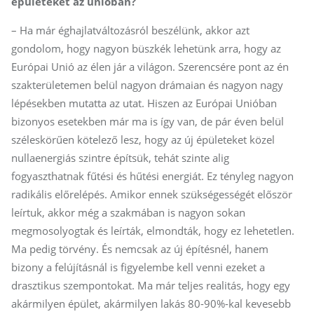
épületeket az unióban?
– Ha már éghajlatváltozásról beszélünk, akkor azt
gondolom, hogy nagyon büszkék lehetünk arra, hogy az
Európai Unió az élen jár a világon. Szerencsére pont az én
szakterületemen belül nagyon drámaian és nagyon nagy
lépésekben mutatta az utat. Hiszen az Európai Unióban
bizonyos esetekben már ma is így van, de pár éven belül
széleskörűen kötelező lesz, hogy az új épületeket közel
nullaenergiás szintre építsük, tehát szinte alig
fogyaszthatnak fűtési és hűtési energiát. Ez tényleg nagyon
radikális előrelépés. Amikor ennek szükségességét először
leírtuk, akkor még a szakmában is nagyon sokan
megmosolyogtak és leírták, elmondták, hogy ez lehetetlen.
Ma pedig törvény. És nemcsak az új építésnél, hanem
bizony a felújításnál is figyelembe kell venni ezeket a
drasztikus szempontokat. Ma már teljes realitás, hogy egy
akármilyen épület, akármilyen lakás 80-90%-kal kevesebb