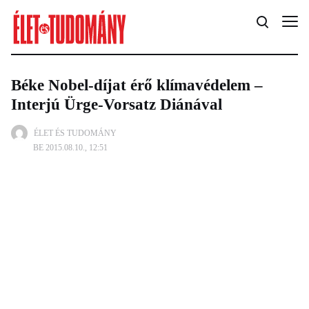
Béke Nobel-díjat érő klímavédelem –
Interjú Ürge-Vorsatz Diánával
ÉLET ÉS TUDOMÁNY
BE 2015.08.10., 12:51