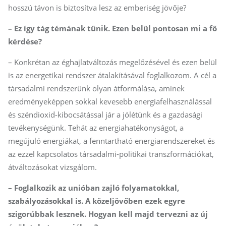
hosszú távon is biztosítva lesz az emberiség jövője?
– Ez így tág témának tűnik. Ezen belül pontosan mi a fő
kérdése?
– Konkrétan az éghajlatváltozás megelőzésével és ezen belül
is az energetikai rendszer átalakításával foglalkozom. A cél a
társadalmi rendszerünk olyan átformálása, aminek
eredményeképpen sokkal kevesebb energiafelhasználással
és széndioxid-kibocsátással jár a jólétünk és a gazdasági
tevékenységünk. Tehát az energiahatékonyságot, a
megújuló energiákat, a fenntartható energiarendszereket és
az ezzel kapcsolatos társadalmi-politikai transzformációkat,
átváltozásokat vizsgálom.
– Foglalkozik az unióban zajló folyamatokkal,
szabályozásokkal is. A közeljövőben ezek egyre
szigorúbbak lesznek. Hogyan kell majd tervezni az új