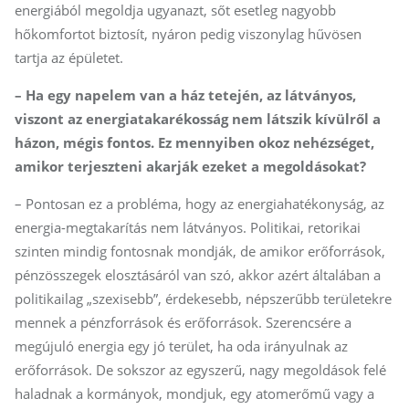
energiából megoldja ugyanazt, sőt esetleg nagyobb
hőkomfortot biztosít, nyáron pedig viszonylag hűvösen
tartja az épületet.
– Ha egy napelem van a ház tetején, az látványos,
viszont az energiatakarékosság nem látszik kívülről a
házon, mégis fontos. Ez mennyiben okoz nehézséget,
amikor terjeszteni akarják ezeket a megoldásokat?
– Pontosan ez a probléma, hogy az energiahatékonyság, az
energia-megtakarítás nem látványos. Politikai, retorikai
szinten mindig fontosnak mondják, de amikor erőforrások,
pénzösszegek elosztásáról van szó, akkor azért általában a
politikailag „szexisebb”, érdekesebb, népszerűbb területekre
mennek a pénzforrások és erőforrások. Szerencsére a
megújuló energia egy jó terület, ha oda irányulnak az
erőforrások. De sokszor az egyszerű, nagy megoldások felé
haladnak a kormányok, mondjuk, egy atomerőmű vagy a