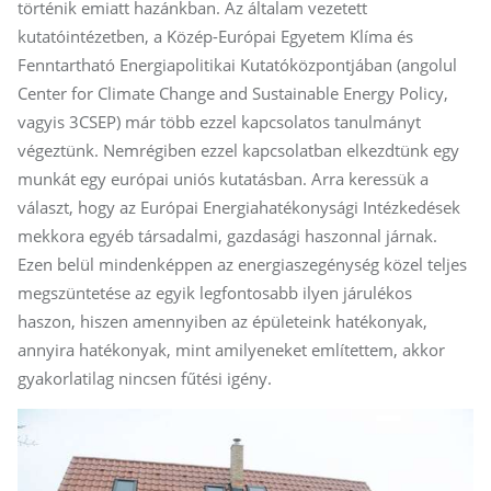
történik emiatt hazánkban. Az általam vezetett
kutatóintézetben, a Közép-Európai Egyetem Klíma és
Fenntartható Energiapolitikai Kutatóközpontjában (angolul
Center for Climate Change and Sustainable Energy Policy,
vagyis 3CSEP) már több ezzel kapcsolatos tanulmányt
végeztünk. Nemrégiben ezzel kapcsolatban elkezdtünk egy
munkát egy európai uniós kutatásban. Arra keressük a
választ, hogy az Európai Energiahatékonysági Intézkedések
mekkora egyéb társadalmi, gazdasági haszonnal járnak.
Ezen belül mindenképpen az energiaszegénység közel teljes
megszüntetése az egyik legfontosabb ilyen járulékos
haszon, hiszen amennyiben az épületeink hatékonyak,
annyira hatékonyak, mint amilyeneket említettem, akkor
gyakorlatilag nincsen fűtési igény.