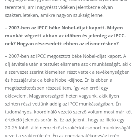
teremteni, ami nagyrészt vidéken jelentkezne olyan
szakterületeken, amikre nagyon szükség lenne.
– 2007-ben az IPCC béke Nobel-díjat kapott. Milyen
munkát végzett abban az időben és jelenleg az IPCC-
nek? Hogyan részesedett ebben az elismerésben?
– 2007-ben az IPCC megosztott béke Nobel-díjat kapott. A
díj átvétele után a testület elismerte azok munkásságát, akik
a szervezet szerint kiemelten részt vettek a tevékenységben
és hozzájárultak a béke Nobel-díjhoz. Én is ebben a
megtiszteltetésben részesültem, így van erről egy
oklevelem. Magyarországról heten vagyunk, akik ilyen
szinten részt vettünk addig az IPCC munkásságában. Én
tudományos, koordináló vezető szerző voltam most már két
értékelő jelentés során is. Ez azt jelenti, hogy az illető egy
20-25 főből álló nemzetközi szakértői csoport munkásságát
vezeti a szakterületén. Én az energiahatékonyság terén