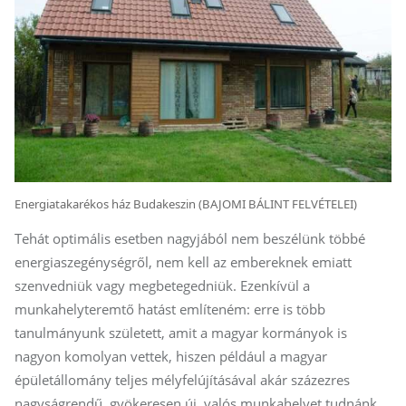
Energiatakarékos ház Budakeszin (BAJOMI BÁLINT FELVÉTELEI)
Tehát optimális esetben nagyjából nem beszélünk többé
energiaszegénységről, nem kell az embereknek emiatt
szenvedniük vagy megbetegedniük. Ezenkívül a
munkahelyteremtő hatást említeném: erre is több
tanulmányunk született, amit a magyar kormányok is
nagyon komolyan vettek, hiszen például a magyar
épületállomány teljes mélyfelújításával akár százezres
nagyságrendű, gyökeresen új, valós munkahelyet tudnánk