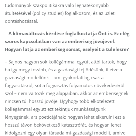
tudományok szakpolitikákra való leghatékonyabb
átültetésével (policy studies) foglalkozom, és az üzleti
döntéshozással.
– A klímaváltozás kérdése foglalkoztatja Önt is. Ez elég
szoros kapcsolatban van az emberiség jövőjével.
Hogyan látja az emberiség sorsát, esélyeit a túlélésre?
– Sajnos nagyon sok kollégámmal együtt attól tartok, hogy
ha így megy tovább, és a gazdasági fejlődésünk, illetve a
gazdasági modellünk – ami gyakorlatilag csak a
fogyasztásról, sőt a fogyasztás folyamatos növekedéséről
szól – nem változik meg alapjaiban, akkor az emberiségnek
nincsen túl hosszú jövője. Úgyhogy több elkötelezett
kollégámmal együtt ezt tekintjük munkásságunk
lényegének, ars poeticájának: hogyan lehet elkerülni ezt a
hosszú távon bekövetkező katasztrófát, és hogyan lehet
kidolgozni egy olyan társadalmi-gazdasági modellt, amivel