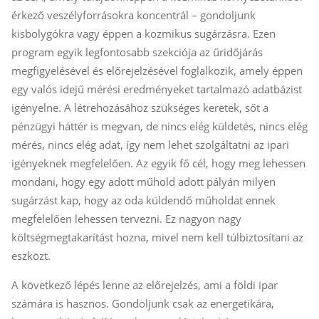
érkező veszélyforrásokra koncentrál – gondoljunk
kisbolygókra vagy éppen a kozmikus sugárzásra. Ezen
program egyik legfontosabb szekciója az űridőjárás
megfigyelésével és előrejelzésével foglalkozik, amely éppen
egy valós idejű mérési eredményeket tartalmazó adatbázist
igényelne. A létrehozásához szükséges keretek, sőt a
pénzügyi háttér is megvan, de nincs elég küldetés, nincs elég
mérés, nincs elég adat, így nem lehet szolgáltatni az ipari
igényeknek megfelelően. Az egyik fő cél, hogy meg lehessen
mondani, hogy egy adott műhold adott pályán milyen
sugárzást kap, hogy az oda küldendő műholdat ennek
megfelelően lehessen tervezni. Ez nagyon nagy
költségmegtakarítást hozna, mivel nem kell túlbiztosítani az
eszközt.
A következő lépés lenne az előrejelzés, ami a földi ipar
számára is hasznos. Gondoljunk csak az energetikára,