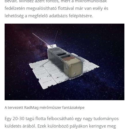
bevált. Mindez azért fontos, mert a mikroműholdak
fedélzetén megvalósítható flottával már van esély és
lehetőség a megfelelő adatbázis felépítésére.
A tervezett RadMag mérőműszer fantáziaképe
Egy 20-30 tagú flotta felbocsátható egy nagy tudományos
küldetés árából. Ezek különböző pályákon keringve meg