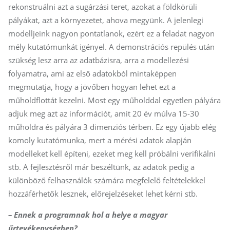
rekonstruálni azt a sugárzási teret, azokat a földkörüli
pályákat, azt a környezetet, ahova megyünk. A jelenlegi
modelljeink nagyon pontatlanok, ezért ez a feladat nagyon
mély kutatómunkát igényel. A demonstrációs repülés után
szükség lesz arra az adatbázisra, arra a modellezési
folyamatra, ami az első adatokból mintaképpen
megmutatja, hogy a jövőben hogyan lehet ezt a
műholdflottát kezelni. Most egy műholddal egyetlen pályára
adjuk meg azt az információt, amit 20 év múlva 15-30
műholdra és pályára 3 dimenziós térben. Ez egy újabb elég
komoly kutatómunka, mert a mérési adatok alapján
modelleket kell építeni, ezeket meg kell próbálni verifikálni
stb. A fejlesztésről már beszéltünk, az adatok pedig a
különböző felhasználók számára megfelelő feltételekkel
hozzáférhetők lesznek, előrejelzéseket lehet kérni stb.
– Ennek a programnak hol a helye a magyar
űrtevékenységben?