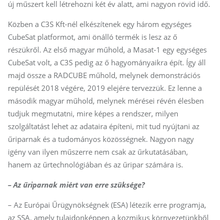
új műszert kell létrehozni két év alatt, ami nagyon rövid idő.
Közben a C3S Kft-nél elkészítenek egy három egységes
CubeSat platformot, ami önálló termék is lesz az ő
részükről. Az első magyar műhold, a Masat-1 egy egységes
CubeSat volt, a C3S pedig az ő hagyományaikra épít. Így áll
majd össze a RADCUBE műhold, melynek demonstrációs
repülését 2018 végére, 2019 elejére tervezzük. Ez lenne a
második magyar műhold, melynek mérései révén élesben
tudjuk megmutatni, mire képes a rendszer, milyen
szolgáltatást lehet az adataira építeni, mit tud nyújtani az
űriparnak és a tudományos közösségnek. Nagyon nagy
igény van ilyen műszerre nem csak az űrkutatásában,
hanem az űrtechnológiában és az űripar számára is.
– Az űriparnak miért van erre szüksége?
– Az Európai Űrügynökségnek (ESA) létezik erre programja,
az SSA, amely tulajdonképpen a kozmikus környezetünkből