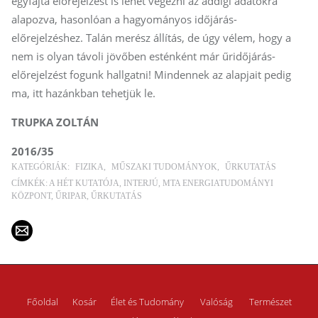
egyfajta előrejelzést is lehet végezni az addigi adatokra
alapozva, hasonlóan a hagyományos időjárás-
előrejelzéshez. Talán merész állítás, de úgy vélem, hogy a
nem is olyan távoli jövőben esténként már űridőjárás-
előrejelzést fogunk hallgatni! Mindennek az alapjait pedig
ma, itt hazánkban tehetjük le.
TRUPKA ZOLTÁN
2016/35
KATEGÓRIÁK:
FIZIKA
MŰSZAKI TUDOMÁNYOK
ŰRKUTATÁS
CÍMKÉK:
A HÉT KUTATÓJA
INTERJÚ
MTA ENERGIATUDOMÁNYI
KÖZPONT
ŰRIPAR
ŰRKUTATÁS
Főoldal
Kosár
Élet és Tudomány
Valóság
Természet