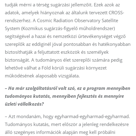
tudják mérni a térség sugárzási jellemzőit. Ezek azok az
adatok, amelyek hiányoznak az általunk tervezett CROSS-
rendszerhez. A Cosmic Radiation Observatory Satellite
System (Kozmikus sugárzás-figyelő műholdrendszer)
segítségével a hazai és nemzetközi űrtevékenységet végző
szereplők az eddiginél jóval pontosabban és hatékonyabban
biztosíthatják a feljuttatott eszközök és személyek
biztonságát. A tudományos élet szereplői számára pedig
lehetővé válhat a Föld körüli sugárzási környezet
működésének alaposabb vizsgálata.
– Ha már szolgáltatásról volt szó, ez a program mennyiben
tudományos kutatás, mennyiben fejlesztés és mennyire
üzleti vállalkozás?
– Azt mondanám, hogy egyharmad-egyharmad-egyharmad.
Tudományos kutatás, mert először a jelenleg rendelkezésre
álló szegényes információk alapján meg kell próbálni