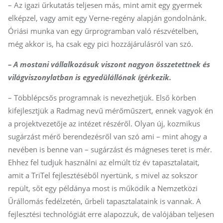
– Az igazi űrkutatás teljesen más, mint amit egy gyermek
elképzel, vagy amit egy Verne-regény alapján gondolnánk.
Óriási munka van egy űrprogramban való részvételben,
még akkor is, ha csak egy pici hozzájárulásról van szó.
– A mostani vállalkozásuk viszont nagyon összetettnek és
világviszonylatban is egyedülállónak ígérkezik.
– Többlépcsős programnak is nevezhetjük. Első körben
kifejlesztjük a Radmag nevű mérőműszert, ennek vagyok én
a projektvezetője az intézet részéről. Olyan új, kozmikus
sugárzást mérő berendezésről van szó ami – mint ahogy a
nevében is benne van – sugárzást és mágneses teret is mér.
Ehhez fel tudjuk használni az elmúlt tíz év tapasztalatait,
amit a TriTel fejlesztéséből nyertünk, s mivel az sokszor
repült, sőt egy példánya most is működik a Nemzetközi
Űrállomás fedélzetén, űrbeli tapasztalataink is vannak. A
fejlesztési technológiát erre alapozzuk, de valójában teljesen