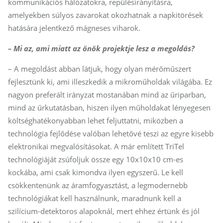
kommunikációs hálózatokra, repülésirányításra,
amelyekben súlyos zavarokat okozhatnak a napkitörések
hatására jelentkező mágneses viharok.
– Mi az, ami miatt az önök projektje lesz a megoldás?
– A megoldást abban látjuk, hogy olyan mérőműszert
fejlesztünk ki, ami illeszkedik a mikroműholdak világába. Ez
nagyon preferált irányzat mostanában mind az űriparban,
mind az űrkutatásban, hiszen ilyen műholdakat lényegesen
költséghatékonyabban lehet feljuttatni, miközben a
technológia fejlődése valóban lehetővé teszi az egyre kisebb
elektronikai megvalósításokat. A már említett TriTel
technológiáját zsúfoljuk össze egy 10x10x10 cm-es
kockába, ami csak kimondva ilyen egyszerű. Le kell
csökkentenünk az áramfogyasztást, a legmodernebb
technológiákat kell használnunk, maradnunk kell a
szilícium-detektoros alapoknál, mert ehhez értünk és jól