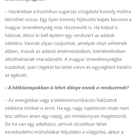
– Hazánkban a kozmikus sugárzás vizsgálata komoly múltra
tekinthet vissza. Egy ilyen komoly fejlesztés képes bevonni a
magyar űrtevékenység más résztvevőit is. Ha kiépül a
hálózat, akkor ki kell építeni egy rendszert az adatok
vételére. Vannak olyan csoportok, amelyek részt vehetnek
ebben, mások az adatok értelmezésében, kiértékelésében
alkothatnának maradandót. A magyar űrtevékenységbe
kutatókat, ipari cégeket be lehet vonni és egységként kezelni
az egészet.
– A hétköznapokban is lehet előnye ennek a rendszernek?
– Az energetikai vagy a telekommunikációs hálózatok
védelme minket is érint. Ha egy nagy napkitörés miatt nem
lesz otthon áram egy napig, azt mindannyian megérezzük.
De ha van egy adatbázis, amivel olcsóbban lehet
kereskedelmi műholdakat feljuttatni a világűrbe, akkor a