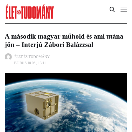
A második magyar műhold és ami utána
jön – Interjú Zábori Balázzsal
ÉLET ÉS TUDOMÁNY
BE 2016.10.06., 13:11