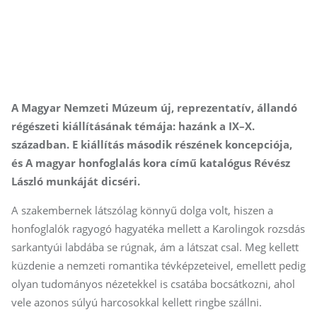
A Magyar Nemzeti Múzeum új, reprezentatív, állandó
régészeti kiállításának témája: hazánk a IX–X.
században. E kiállítás második részének koncepciója,
és A magyar honfoglalás kora című katalógus Révész
László munkáját dicséri.
A szakembernek látszólag könnyű dolga volt, hiszen a
honfoglalók ragyogó hagyatéka mellett a Karolingok rozsdás
sarkantyúi labdába se rúgnak, ám a látszat csal. Meg kellett
küzdenie a nemzeti romantika tévképzeteivel, emellett pedig
olyan tudományos nézetekkel is csatába bocsátkozni, ahol
vele azonos súlyú harcosokkal kellett ringbe szállni.