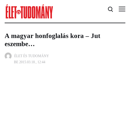
A magyar honfoglalás kora – Jut
eszembe…
ÉLET ÉS TUDOMÁNY
BE 2015.03.18., 12:44