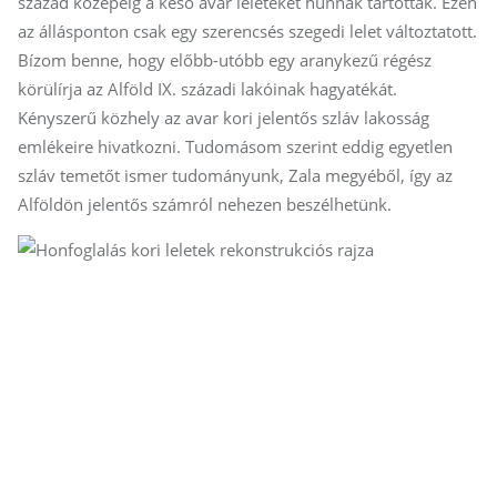
század közepéig a késő avar leleteket hunnak tartották. Ezen
az állásponton csak egy szerencsés szegedi lelet változtatott.
Bízom benne, hogy előbb-utóbb egy aranykezű régész
körülírja az Alföld IX. századi lakóinak hagyatékát.
Kényszerű közhely az avar kori jelentős szláv lakosság
emlékeire hivatkozni. Tudomásom szerint eddig egyetlen
szláv temetőt ismer tudományunk, Zala megyéből, így az
Alföldön jelentős számról nehezen beszélhetünk.