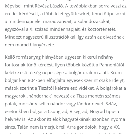
képvisel, mint Révész László. A továbbiakban sorra veszi az
eredet kérdéseit, a főbb leletegyütteseket, temetőtípusokat,
a mindennapi élet maradványait, a kalandozásokat,
egyszóval a X. század mindennapjait, és köztörténetét.
Mindezt nagyszerű illusztrációkkal, így aztán az olvasónak
nem marad hiányérzete.
Kellő forrásanyag hiányában ügyesen kikerül néhány
fontosnak tűnő kérdést. Ilyen többek között a Pannoniától
keletre eső térség népessége a bolgár uralom alatt. Krum
bolgár kán 804-ben elfoglalta egyesek szerint csak Erdélyt,
mások szerint a Tiszától keletre eső vidéket. A bolgárokat a
magyarok „nándornak” nevezték a Tisza mentén számos
patak, mocsár viseli a nándor vagy lándor nevet. Szláv,
esetünkben bolgár a Csongrád, Visegrád, Nógrád típusú
helynév is. Az akkor itt élők hagyatékának azonban nyoma
sincs. Talán nem ismerjük fel! Arra gondolok, hogy a XX.