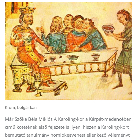
Krum, bolgár kán
Már Szőke Béla Miklós A Karoling-kor a Kárpát-medencében
című kötetének első fejezete is ilyen, hiszen a Karoling-kort
bemutató tanulmány homlokegyenest ellenkező véleményt