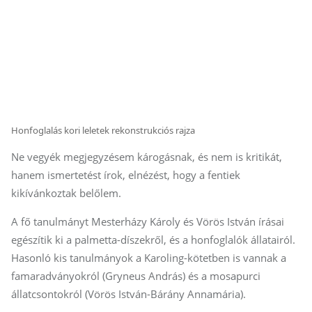
Honfoglalás kori leletek rekonstrukciós rajza
Ne vegyék megjegyzésem károgásnak, és nem is kritikát,
hanem ismertetést írok, elnézést, hogy a fentiek
kikívánkoztak belőlem.
A fő tanulmányt Mesterházy Károly és Vörös István írásai
egészítik ki a palmetta-díszekről, és a honfoglalók állatairól.
Hasonló kis tanulmányok a Karoling-kötetben is vannak a
famaradványokról (Gryneus András) és a mosapurci
állatcsontokról (Vörös István-Bárány Annamária).