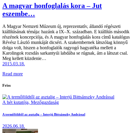
A magyar honfoglalás kora – Jut
eszembe…
A Magyar Nemzeti Múzeum új, reprezentatív, állandó régészeti
kiállításának témája: hazánk a IX–X. században. E kiállítás második
részének koncepciója, és A magyar honfoglalás kora című katalógus
Révész László munkáját dicséri. A szakembernek látszólag könnyű
dolga volt, hiszen a honfoglalók ragyogó hagyatéka mellett a
Karolingok rozsdás sarkantyúi labdába se rúgnak, ám a látszat csal.
Meg kellett küzdenie…
2015.03.18.
Read more
Friss
A hét kutatója,
Mezőgazdaság
A termőföldtől az asztalig – Interjú Bittsánszky Andrással
2026.06.18.