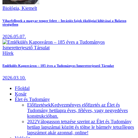
Biológia,
Kiemelt
Viharfellegek a magyar tenger felett – Inváziós fajok ökológiai kihívásai a Balaton
térségében
2026.05.07.
Hírek
Emlékülés Kaposváron – 185 éves a Tudományos Ismeretterjesztő Társulat
2026.03.10.
Főoldal
Kosár
Élet és Tudomány
Előfizetések
Kedvezményes előfizetés az Élet és
Tudomány hetilapra éves, féléves, vagy negyedéves
konstrukcióban.
2022
Válogasson tetszése szerint az Élet és Tudomány
hetilap lapszámai között és töltse le bármely tetszőleges
lapszámot akár azonnal, online!