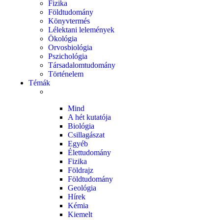
Fizika
Földtudomány
Könyvtermés
Lélektani lelemények
Ökológia
Orvosbiológia
Pszichológia
Társadalomtudomány
Történelem
Témák
Mind
A hét kutatója
Biológia
Csillagászat
Egyéb
Élettudomány
Fizika
Földrajz
Földtudomány
Geológia
Hírek
Kémia
Kiemelt