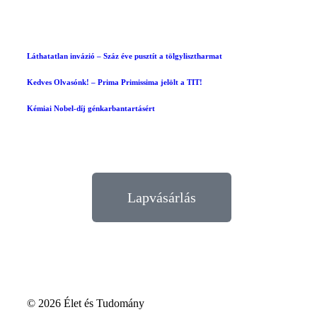
Láthatatlan invázió – Száz éve pusztít a tölgylisztharmat
Kedves Olvasónk! – Prima Primissima jelölt a TIT!
Kémiai Nobel-díj génkarbantartásért
Lapvásárlás
© 2026 Élet és Tudomány