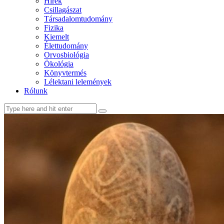
Hírek
Csillagászat
Társadalomtudomány
Fizika
Kiemelt
Élettudomány
Orvosbiológia
Ökológia
Könyvtermés
Lélektani lelemények
Rólunk