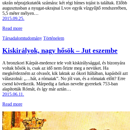
ukrán néprajzkutatók számára: két régi hímes tojást is találtak. Előbb
augusztusban a nyugat-ukrajnai Lvov egyik vízgyűjtő rendszerében,
5,5 méter mélyen…
2015.09.25.
Read more
Társadalomtudomány
Történelem
Kiskirályok, nagy hősök – Jut eszembe
A bronzkori Kárpát-medence tele volt kiskirálysággal, és bizonyára
voltak hősök is, csak az idő nem őrizte meg a nevüket. Ha
megkérdezném az olvasót, kik laktak az ókori Itáliában, kapásból azt
válaszolná: „…hát, a rómaiak”. No jól van, és a rómaiak előtt? Erre
csend következik. Márpedig a farkas nevelte gyerekek 753-ban
alapították Rómát, és így már aztán…
2015.06.11.
Read more