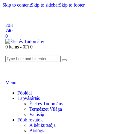
Skip to content
Skip to sidebar
Skip to footer
20K
740
0
0 items
-
0Ft
0
Menu
Főoldal
Lapvásárlás
Élet és Tudomány
Természet Világa
Valóság
Főbb rovatok
A hét kutatója
Biológia