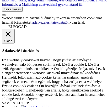
tudomásul veszi, hogy adatait feldolgozás céljából továbbítják a Mai
információ a Mailchimp adatvédelmi gyakorlatáról itt.
Weboldalunk a felhasználói élmény fokozása érdekében cookiekat
használ Részleteket
adatkezelési tájékoztató
nkban talál.
ELFOGAD
Close
Adatkezelési áttekintés
Ez a webhely cookie-kat használ, hogy javítsa az élményt a
webhelyen való böngészés során. Ezek közül a cookie-k közül a
szükségesnek minősített sütiket az Ön böngészője tárolja, mivel ezek
elengedhetetlenek a weboldal alapvető funkcióinak működéséhez.
Harmadik féltől származó cookie-kat is használunk, amelyek
segítenek elemezni és megérteni, hogyan használja ezt a webhelyet.
Ezek a cookie-k csak az Ön hozzájárulásával kerülnek tárolásra a
böngészőjében. Lehetősége van arra is, hogy leiratkozzon ezekről a
cookie-król. A cookie-k egy részének letiltása azonban hatással lehet
a böngészési élményére.
SAVE & ACCEPT