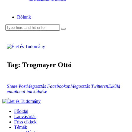
Rólunk
Tag: Trogmayer Ottó
Share Post
Megosztás Facebookon
Megosztás Twitteren
Elküld
emailben
Link küldése
Főoldal
Lapvásárlás
Friss cikkek
Témák