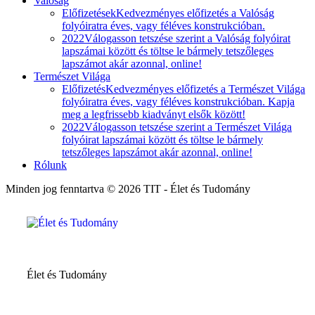
Valóság
Előfizetések
Kedvezményes előfizetés a Valóság
folyóiratra éves, vagy féléves konstrukcióban.
2022
Válogasson tetszése szerint a Valóság folyóirat
lapszámai között és töltse le bármely tetszőleges
lapszámot akár azonnal, online!
Természet Világa
Előfizetés
Kedvezményes előfizetés a Természet Világa
folyóiratra éves, vagy féléves konstrukcióban. Kapja
meg a legfrissebb kiadványt elsők között!
2022
Válogasson tetszése szerint a Természet Világa
folyóirat lapszámai között és töltse le bármely
tetszőleges lapszámot akár azonnal, online!
Rólunk
Minden jog fenntartva © 2026 TIT - Élet és Tudomány
Élet és Tudomány