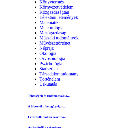
Könyvtermés
Környezetvédelem
Közgazdaságtan
Lélektani lelemények
Matematika
Meteorológia
Mezőgazdaság
Műszaki tudományok
Művészettörténet
Néprajz
Ökológia
Orvosbiológia
Pszichológia
Statisztika
Társadalomtudomány
Történelem
Űrkutatás
Tehetségek és tudományok a...
A labortól a betegágyig –...
Lézerhullámokon szörfölő...
Az ördögfióka története...