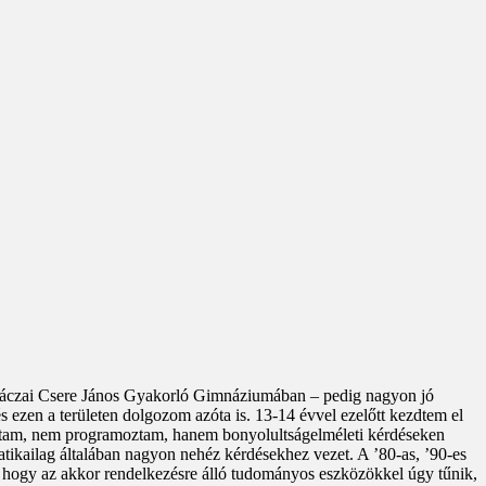
 Apáczai Csere János Gyakorló Gimnáziumában – pedig nagyon jó
 ezen a területen dolgozom azóta is. 13-14 évvel ezelőtt kezdtem el
utattam, nem programoztam, hanem bonyolultságelméleti kérdéseken
atikailag általában nagyon nehéz kérdésekhez vezet. A ’80-as, ’90-es
, hogy az akkor rendelkezésre álló tudományos eszközökkel úgy tűnik,