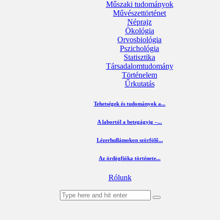
Műszaki tudományok
Művészettörténet
Néprajz
Ökológia
Orvosbiológia
Pszichológia
Statisztika
Társadalomtudomány
Történelem
Űrkutatás
Tehetségek és tudományok a...
A labortól a betegágyig –...
Lézerhullámokon szörfölő...
Az ördögfióka története...
Rólunk