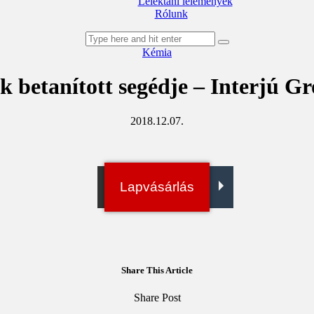
Lélektani lelemények
Rólunk
facebook-
youtube-
email
Kémia
1
1
k betanított segédje – Interjú G
2018.12.07.
Irány a bolt!
Lapvásárlás
Digitális példány
Share This Article
Megosztás
Megosztás
Elküld
Copy
Share Post
Facebookon
Twitteren
emailben
URL