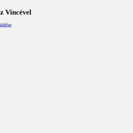
sz Vincével
üldése
ard