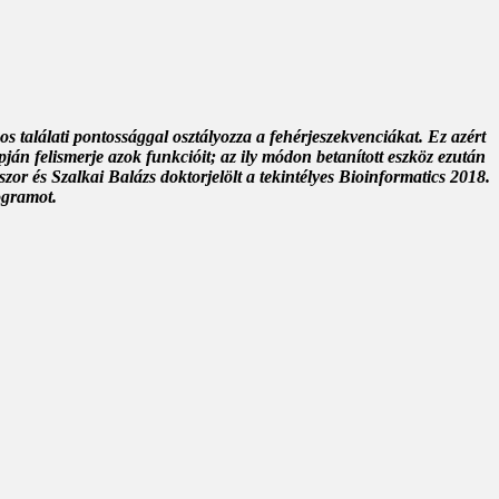
 találati pontossággal osztályozza a fehérjeszekvenciákat. Ez azért
pján felismerje azok funkcióit; az ily módon betanított eszköz ezután
zor és Szalkai Balázs doktorjelölt a tekintélyes Bioinformatics 2018.
rogramot.