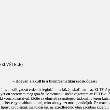
 FELVÉTELE)
– Hogyan alakult ki a bioinformatikai érdeklődése?
ül is a csillagászat érdekelt leginkább, a középiskolában – az ELTE
elyet ott szerettem meg igazán. Matematikusként végeztem az ELTE-n, és
zakt vonatkozásaival. Előtte az elméleti számítógép-tudomány terén k
eg lehet-e gyorsabban oldani, mint ahogy azt most gondoljuk. Ez matem
en típusú problémák megoldásáig, az ezredforduló után azonban kiderült