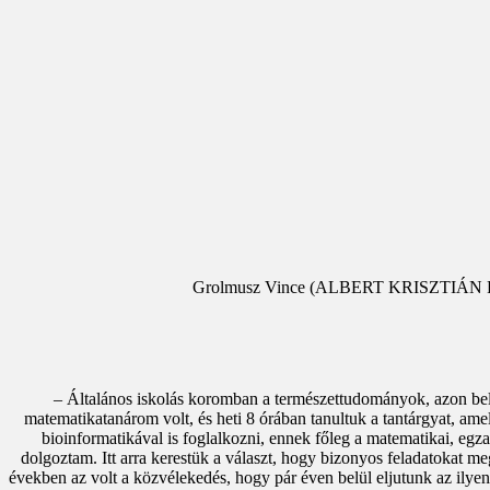
Grolmusz Vince (ALBERT KRISZTIÁN
– Általános iskolás koromban a természettudományok, azon bel
matematikatanárom volt, és heti 8 órában tanultuk a tantárgyat, am
bioinformatikával is foglalkozni, ennek főleg a matematikai, eg
dolgoztam. Itt arra kerestük a választ, hogy bizonyos feladatokat m
években az volt a közvélekedés, hogy pár éven belül eljutunk az ily