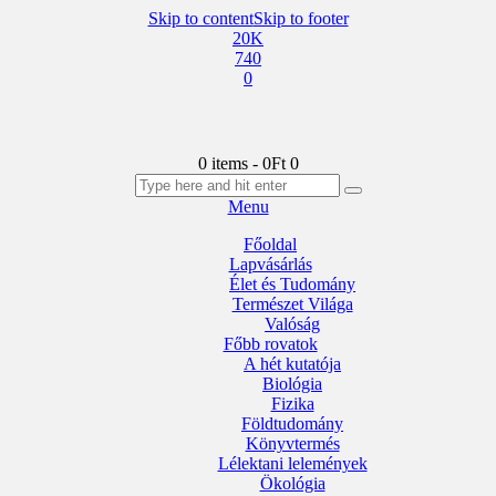
Skip to content
Skip to footer
20K
740
0
0 items
-
0Ft
0
Menu
Főoldal
Lapvásárlás
Élet és Tudomány
Természet Világa
Valóság
Főbb rovatok
A hét kutatója
Biológia
Fizika
Földtudomány
Könyvtermés
Lélektani lelemények
Ökológia