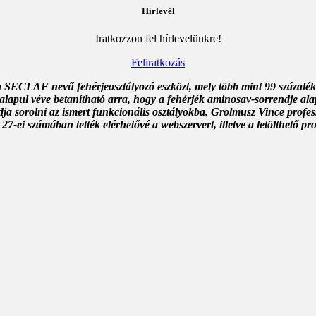
to
Hírlevél
clipboard
Iratkozzon fel hírlevelünkre!
Feliratkozás
SECLAF nevű fehérjeosztályozó eszközt, mely több mint 99 százalékos
 alapul véve betanítható arra, hogy a fehérjék aminosav-sorrendje ala
dja sorolni az ismert funkcionális osztályokba. Grolmusz Vince profess
27-ei számában tették elérhetővé a webszervert, illetve a letölthető p