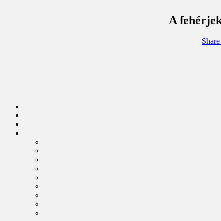
A fehérjek
Share