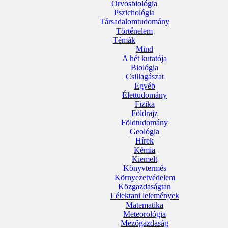
Orvosbiológia
Pszichológia
Társadalomtudomány
Történelem
Témák
Mind
A hét kutatója
Biológia
Csillagászat
Egyéb
Élettudomány
Fizika
Földrajz
Földtudomány
Geológia
Hírek
Kémia
Kiemelt
Könyvtermés
Környezetvédelem
Közgazdaságtan
Lélektani lelemények
Matematika
Meteorológia
Mezőgazdaság