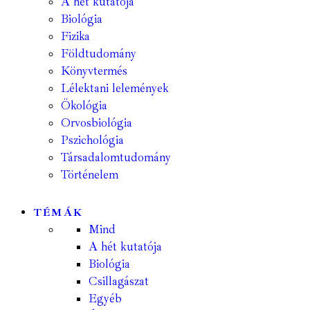
A hét kutatója
Biológia
Fizika
Földtudomány
Könyvtermés
Lélektani lelemények
Ökológia
Orvosbiológia
Pszichológia
Társadalomtudomány
Történelem
TÉMÁK
Mind
A hét kutatója
Biológia
Csillagászat
Egyéb