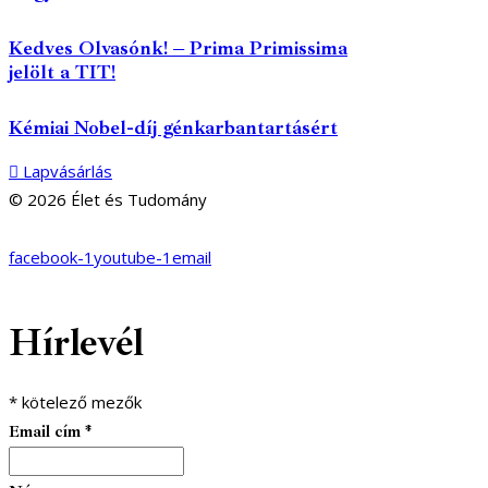
Kedves Olvasónk! – Prima Primissima
jelölt a TIT!
Kémiai Nobel-díj génkarbantartásért
Lapvásárlás
© 2026 Élet és Tudomány
facebook-1
youtube-1
email
Hírlevél
*
kötelező mezők
Email cím
*