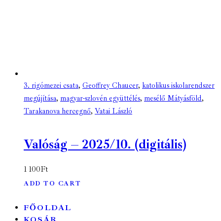
3. rigómezei csata
,
Geoffrey Chaucer
,
katolikus iskolarendszer
megújítása
,
magyar-szlovén együttélés
,
mesélő Mátyásföld
,
Tarakanova hercegnő
,
Vatai László
Valóság – 2025/10. (digitális)
1 100
Ft
ADD TO CART
FŐOLDAL
KOSÁR