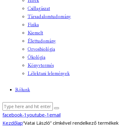
Hírek
Csillagászat
Társadalomtudomány
Fizika
Kiemelt
Élettudomány
Orvosbiológia
Ökológia
Könyvtermés
Lélektani lelemények
Rólunk
facebook-1
youtube-1
email
Kezdőlap
“Vatai László” címkével rendelkező termékek