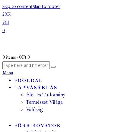
Skip to content
Skip to footer
20K
740
0
0 items
-
0Ft
0
Menu
FŐOLDAL
LAPVÁSÁRLÁS
Élet és Tudomány
Természet Világa
Valóság
FŐBB ROVATOK