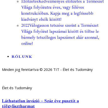
Előfizetés
Kedvezményes előfizetés a Természet
Világa folyóiratra éves, vagy féléves
konstrukcióban. Kapja meg a legfrissebb
kiadványt elsők között!
2022
Válogasson tetszése szerint a Természet
Világa folyóirat lapszámai között és töltse le
bármely tetszőleges lapszámot akár azonnal,
online!
RÓLUNK
Minden jog fenntartva © 2026 TIT - Élet és Tudomány
Élet és Tudomány
Láthatatlan invázió – Száz éve pusztít a
tölgylisztharmat