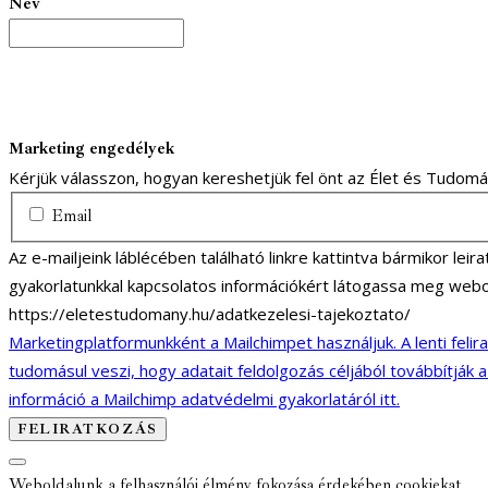
Név
Marketing engedélyek
Kérjük válasszon, hogyan kereshetjük fel önt az Élet és Tudom
Email
Az e-mailjeink láblécében található linkre kattintva bármikor lei
gyakorlatunkkal kapcsolatos információkért látogassa meg webo
https://eletestudomany.hu/adatkezelesi-tajekoztato/
Marketingplatformunkként a Mailchimpet használjuk. A lenti felir
tudomásul veszi, hogy adatait feldolgozás céljából továbbítják 
információ a Mailchimp adatvédelmi gyakorlatáról itt.
Weboldalunk a felhasználói élmény fokozása érdekében cookiekat