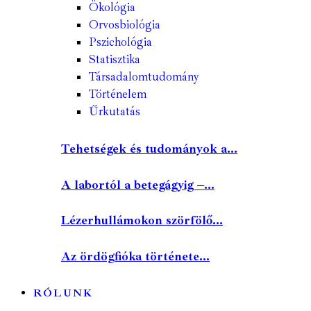
Ökológia
Orvosbiológia
Pszichológia
Statisztika
Társadalomtudomány
Történelem
Űrkutatás
Tehetségek és tudományok a...
A labortól a betegágyig –...
Lézerhullámokon szörfölő...
Az ördögfióka története...
RÓLUNK