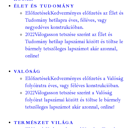
ÉLET ÉS TUDOMÁNY
Előfizetések
Kedvezményes előfizetés az Élet és
Tudomány hetilapra éves, féléves, vagy
negyedéves konstrukcióban.
2022
Válogasson tetszése szerint az Élet és
Tudomány hetilap lapszámai között és töltse le
bármely tetszőleges lapszámot akár azonnal,
online!
VALÓSÁG
Előfizetések
Kedvezményes előfizetés a Valóság
folyóiratra éves, vagy féléves konstrukcióban.
2022
Válogasson tetszése szerint a Valóság
folyóirat lapszámai között és töltse le bármely
tetszőleges lapszámot akár azonnal, online!
TERMÉSZET VILÁGA