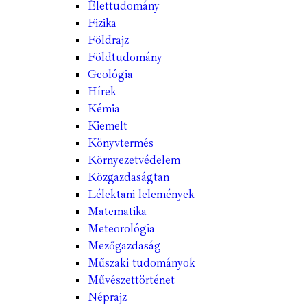
Élettudomány
Fizika
Földrajz
Földtudomány
Geológia
Hírek
Kémia
Kiemelt
Könyvtermés
Környezetvédelem
Közgazdaságtan
Lélektani lelemények
Matematika
Meteorológia
Mezőgazdaság
Műszaki tudományok
Művészettörténet
Néprajz