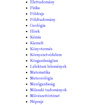
Élettudomány
Fizika
Földrajz
Földtudomány
Geológia
Hírek
Kémia
Kiemelt
Könyvtermés
Környezetvédelem
Közgazdaságtan
Lélektani lelemények
Matematika
Meteorológia
Mezőgazdaság
Műszaki tudományok
Művészettörténet
Néprajz