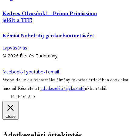
Kedves Olvasónk! – Prima Primissima
jelölt a TIT!
Kémiai Nobel-díj génkarbantartásért
Lapvásárlás
© 2026 Élet és Tudomány
facebook-1
youtube-1
email
Weboldalunk a felhasználói élmény fokozása érdekében cookiekat
használ Részleteket
adatkezelési tájékoztató
nkban talál.
ELFOGAD
Close
Adatkezelési áttekintés