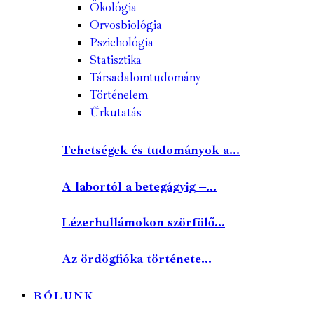
Ökológia
Orvosbiológia
Pszichológia
Statisztika
Társadalomtudomány
Történelem
Űrkutatás
Tehetségek és tudományok a...
A labortól a betegágyig –...
Lézerhullámokon szörfölő...
Az ördögfióka története...
RÓLUNK