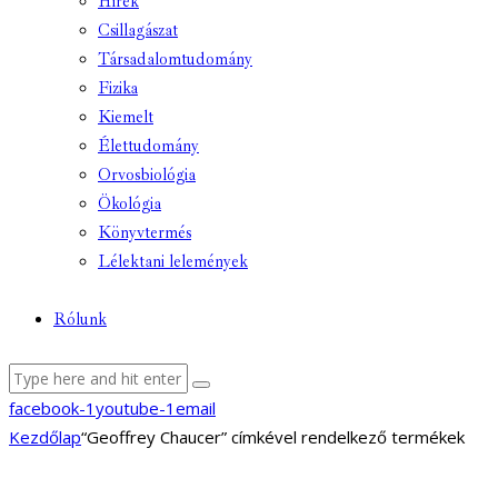
Hírek
Csillagászat
Társadalomtudomány
Fizika
Kiemelt
Élettudomány
Orvosbiológia
Ökológia
Könyvtermés
Lélektani lelemények
Rólunk
facebook-1
youtube-1
email
Kezdőlap
“Geoffrey Chaucer” címkével rendelkező termékek