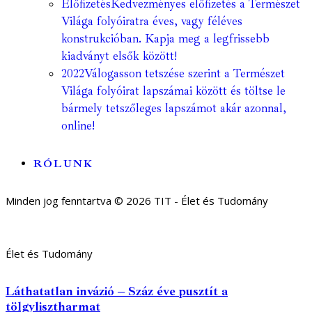
Előfizetés
Kedvezményes előfizetés a Természet
Világa folyóiratra éves, vagy féléves
konstrukcióban. Kapja meg a legfrissebb
kiadványt elsők között!
2022
Válogasson tetszése szerint a Természet
Világa folyóirat lapszámai között és töltse le
bármely tetszőleges lapszámot akár azonnal,
online!
RÓLUNK
Minden jog fenntartva © 2026 TIT - Élet és Tudomány
Élet és Tudomány
Láthatatlan invázió – Száz éve pusztít a
tölgylisztharmat