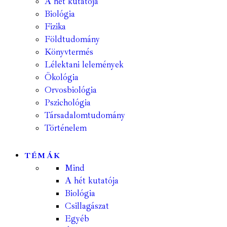
A hét kutatója
Biológia
Fizika
Földtudomány
Könyvtermés
Lélektani lelemények
Ökológia
Orvosbiológia
Pszichológia
Társadalomtudomány
Történelem
TÉMÁK
Mind
A hét kutatója
Biológia
Csillagászat
Egyéb