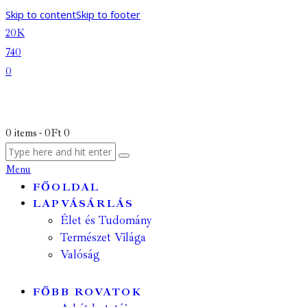
Skip to content
Skip to footer
20K
740
0
0 items
-
0Ft
0
Menu
FŐOLDAL
LAPVÁSÁRLÁS
Élet és Tudomány
Természet Világa
Valóság
FŐBB ROVATOK