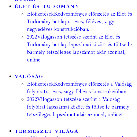
ÉLET ÉS TUDOMÁNY
Előfizetések
Kedvezményes előfizetés az Élet és
Tudomány hetilapra éves, féléves, vagy
negyedéves konstrukcióban.
2022
Válogasson tetszése szerint az Élet és
Tudomány hetilap lapszámai között és töltse le
bármely tetszőleges lapszámot akár azonnal,
online!
VALÓSÁG
Előfizetések
Kedvezményes előfizetés a Valóság
folyóiratra éves, vagy féléves konstrukcióban.
2022
Válogasson tetszése szerint a Valóság
folyóirat lapszámai között és töltse le bármely
tetszőleges lapszámot akár azonnal, online!
TERMÉSZET VILÁGA