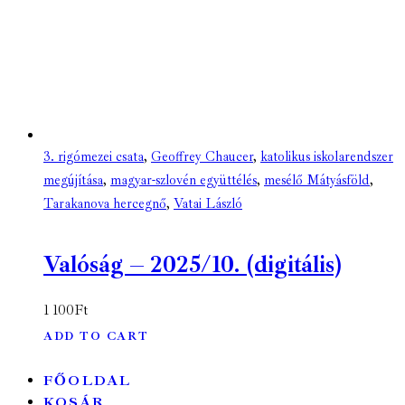
3. rigómezei csata
,
Geoffrey Chaucer
,
katolikus iskolarendszer
megújítása
,
magyar-szlovén együttélés
,
mesélő Mátyásföld
,
Tarakanova hercegnő
,
Vatai László
Valóság – 2025/10. (digitális)
1 100
Ft
ADD TO CART
FŐOLDAL
KOSÁR