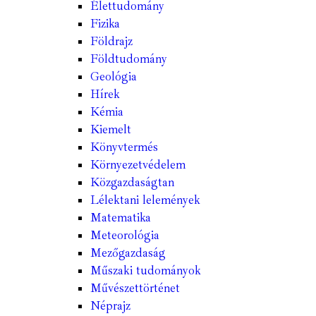
Élettudomány
Fizika
Földrajz
Földtudomány
Geológia
Hírek
Kémia
Kiemelt
Könyvtermés
Környezetvédelem
Közgazdaságtan
Lélektani lelemények
Matematika
Meteorológia
Mezőgazdaság
Műszaki tudományok
Művészettörténet
Néprajz