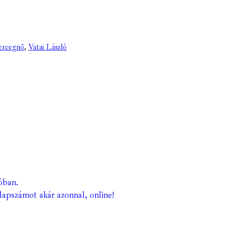
ercegnő
,
Vatai László
óban.
lapszámot akár azonnal, online!