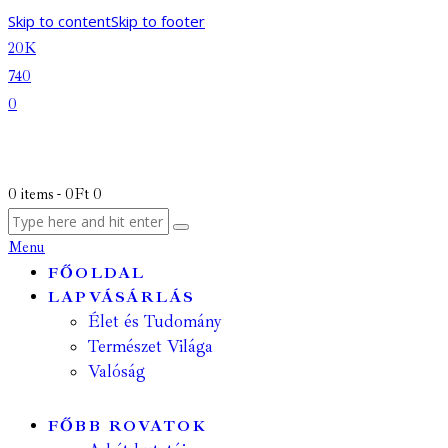
Skip to content
Skip to footer
20K
740
0
0 items
-
0Ft
0
Menu
FŐOLDAL
LAPVÁSÁRLÁS
Élet és Tudomány
Természet Világa
Valóság
FŐBB ROVATOK