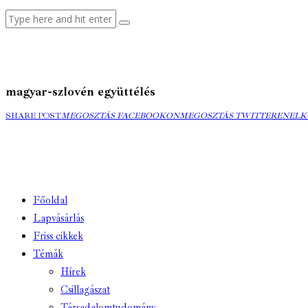
magyar-szlovén együttélés
MEGOSZTÁS
MEGOSZTÁS
ELK
SHARE POST
MEGOSZTÁS FACEBOOKON
MEGOSZTÁS TWITTEREN
ELK
FACEBOOKON
TWITTEREN
EMA
Főoldal
Lapvásárlás
Friss cikkek
Témák
Hírek
Csillagászat
Társadalomtudomány