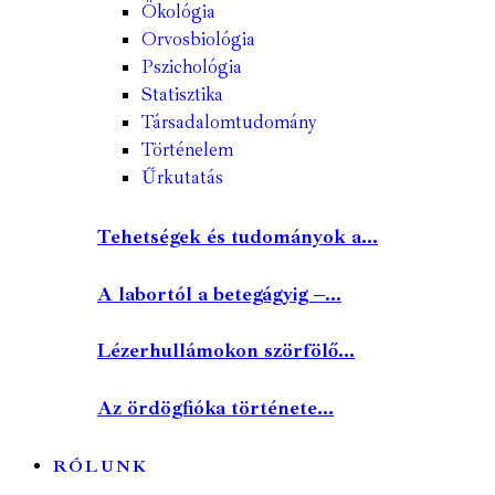
Ökológia
Orvosbiológia
Pszichológia
Statisztika
Társadalomtudomány
Történelem
Űrkutatás
Tehetségek és tudományok a...
A labortól a betegágyig –...
Lézerhullámokon szörfölő...
Az ördögfióka története...
RÓLUNK