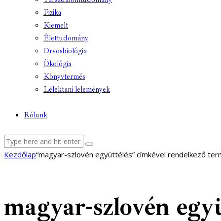
Fizika
Kiemelt
Élettudomány
Orvosbiológia
Ökológia
Könyvtermés
Lélektani lelemények
Rólunk
facebook-
youtube-
email
Kezdőlap
“magyar-szlovén együttélés” címkével rendelkező te
1
1
magyar-szlovén együ