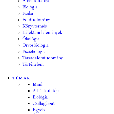
A hét kutatója
Biológia
Fizika
Földtudomány
Könyvtermés
Lélektani lelemények
Ökológia
Orvosbiológia
Pszichológia
Társadalomtudomány
Történelem
TÉMÁK
Mind
A hét kutatója
Biológia
Csillagászat
Egyéb