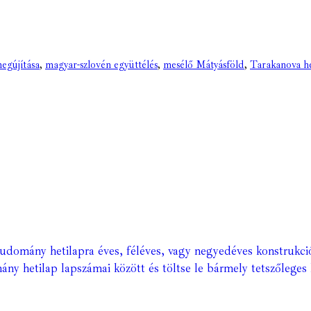
megújítása
,
magyar-szlovén együttélés
,
mesélő Mátyásföld
,
Tarakanova h
Tudomány hetilapra éves, féléves, vagy negyedéves konstrukci
ány hetilap lapszámai között és töltse le bármely tetszőleges 