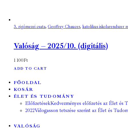
3. rigómezei csata
,
Geoffrey Chaucer
,
katolikus iskolarendszer 
Valóság – 2025/10. (digitális)
1 100
Ft
ADD TO CART
FŐOLDAL
KOSÁR
ÉLET ÉS TUDOMÁNY
Előfizetések
Kedvezményes előfizetés az Élet és 
2022
Válogasson tetszése szerint az Élet és Tudom
VALÓSÁG