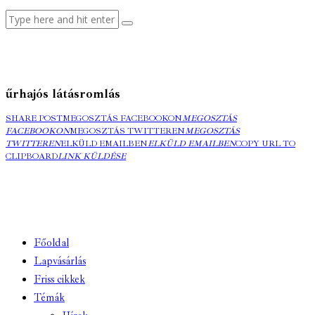
űrhajós látásromlás
SHARE POST
MEGOSZTÁS FACEBOOKON
MEGOSZTÁS
FACEBOOKON
MEGOSZTÁS TWITTEREN
MEGOSZTÁS
TWITTEREN
ELKÜLD EMAILBEN
ELKÜLD EMAILBEN
COPY URL TO
CLIPBOARD
LINK KÜLDÉSE
Főoldal
Lapvásárlás
Friss cikkek
Témák