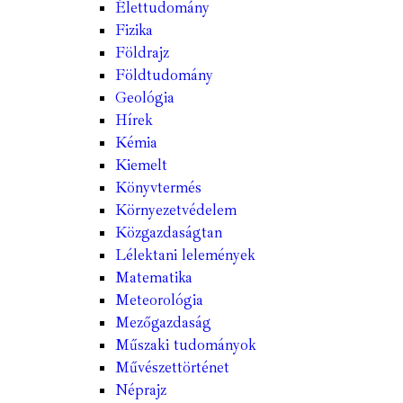
Élettudomány
Fizika
Földrajz
Földtudomány
Geológia
Hírek
Kémia
Kiemelt
Könyvtermés
Környezetvédelem
Közgazdaságtan
Lélektani lelemények
Matematika
Meteorológia
Mezőgazdaság
Műszaki tudományok
Művészettörténet
Néprajz