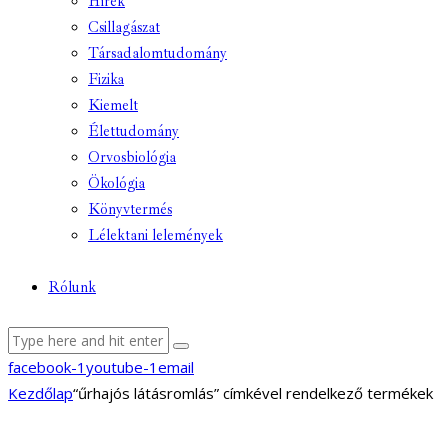
Hírek
Csillagászat
Társadalomtudomány
Fizika
Kiemelt
Élettudomány
Orvosbiológia
Ökológia
Könyvtermés
Lélektani lelemények
Rólunk
facebook-1
youtube-1
email
Kezdőlap
“űrhajós látásromlás” címkével rendelkező termékek