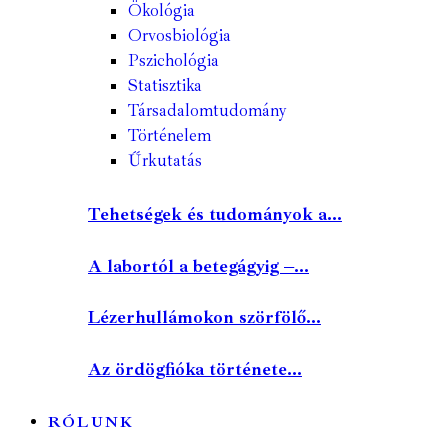
Ökológia
Orvosbiológia
Pszichológia
Statisztika
Társadalomtudomány
Történelem
Űrkutatás
Tehetségek és tudományok a...
A labortól a betegágyig –...
Lézerhullámokon szörfölő...
Az ördögfióka története...
RÓLUNK