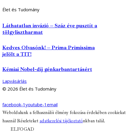
Élet és Tudomány
Láthatatlan invázió – Száz éve pusztít a
tölgylisztharmat
Kedves Olvasónk! – Prima Primissima
jelölt a TIT!
Kémiai Nobel-díj génkarbantartásért
Lapvásárlás
© 2026 Élet és Tudomány
facebook-1
youtube-1
email
Weboldalunk a felhasználói élmény fokozása érdekében cookiekat
használ Részleteket
adatkezelési tájékoztató
nkban talál.
ELFOGAD