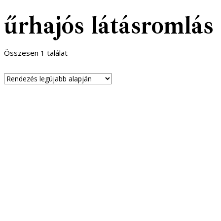
űrhajós látásromlás
Összesen 1 találat