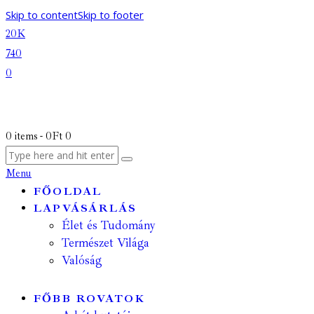
Skip to content
Skip to footer
20K
740
0
0 items
-
0Ft
0
Menu
FŐOLDAL
LAPVÁSÁRLÁS
Élet és Tudomány
Természet Világa
Valóság
FŐBB ROVATOK