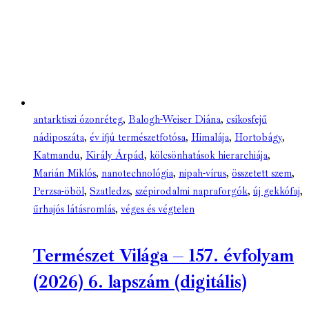
antarktiszi ózonréteg
,
Balogh-Weiser Diána
,
csíkosfejű
nádiposzáta
,
év ifjú természetfotósa
,
Himalája
,
Hortobágy
,
Katmandu
,
Király Árpád
,
kölcsönhatások hierarchiája
,
Marián Miklós
,
nanotechnológia
,
nipah-vírus
,
összetett szem
,
Perzsa-öböl
,
Szatledzs
,
szépirodalmi napraforgók
,
új gekkófaj
,
űrhajós látásromlás
,
véges és végtelen
Természet Világa – 157. évfolyam
(2026) 6. lapszám (digitális)