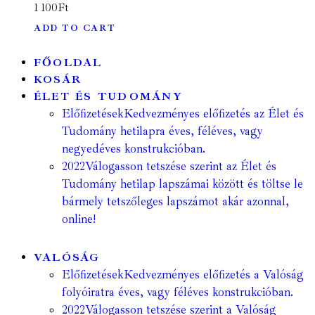
1 100
Ft
ADD TO CART
FŐOLDAL
KOSÁR
ÉLET ÉS TUDOMÁNY
Előfizetések
Kedvezményes előfizetés az Élet és
Tudomány hetilapra éves, féléves, vagy
negyedéves konstrukcióban.
2022
Válogasson tetszése szerint az Élet és
Tudomány hetilap lapszámai között és töltse le
bármely tetszőleges lapszámot akár azonnal,
online!
VALÓSÁG
Előfizetések
Kedvezményes előfizetés a Valóság
folyóiratra éves, vagy féléves konstrukcióban.
2022
Válogasson tetszése szerint a Valóság