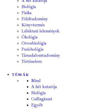
A hét kutatója
Biológia
Fizika
Földtudomány
Könyvtermés
Lélektani lelemények
Ökológia
Orvosbiológia
Pszichológia
Társadalomtudomány
Történelem
TÉMÁK
Mind
A hét kutatója
Biológia
Csillagászat
Egyéb