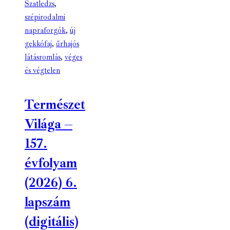
Szatledzs
,
szépirodalmi
napraforgók
,
új
gekkófaj
,
űrhajós
látásromlás
,
véges
és végtelen
Természet
Világa –
157.
évfolyam
(2026) 6.
lapszám
(digitális)