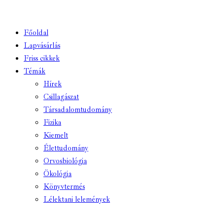
Főoldal
Lapvásárlás
Friss cikkek
Témák
Hírek
Csillagászat
Társadalomtudomány
Fizika
Kiemelt
Élettudomány
Orvosbiológia
Ökológia
Könyvtermés
Lélektani lelemények