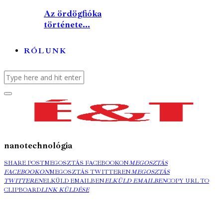
Az ördögfióka
története...
RÓLUNK
nanotechnológia
SHARE POST
MEGOSZTÁS FACEBOOKON
MEGOSZTÁS
FACEBOOKON
MEGOSZTÁS TWITTEREN
MEGOSZTÁS
TWITTEREN
ELKÜLD EMAILBEN
ELKÜLD EMAILBEN
COPY URL TO
CLIPBOARD
LINK KÜLDÉSE