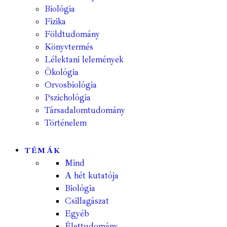
Biológia
Fizika
Földtudomány
Könyvtermés
Lélektani lelemények
Ökológia
Orvosbiológia
Pszichológia
Társadalomtudomány
Történelem
TÉMÁK
Mind
A hét kutatója
Biológia
Csillagászat
Egyéb
Élettudomány