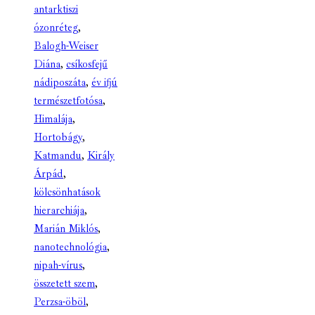
antarktiszi
ózonréteg
,
Balogh-Weiser
Diána
,
csíkosfejű
nádiposzáta
,
év ifjú
természetfotósa
,
Himalája
,
Hortobágy
,
Katmandu
,
Király
Árpád
,
kölcsönhatások
hierarchiája
,
Marián Miklós
,
nanotechnológia
,
nipah-vírus
,
összetett szem
,
Perzsa-öböl
,