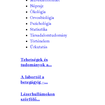
Művészettörténet
Néprajz
Ökológia
Orvosbiológia
Pszichológia
Statisztika
Társadalomtudomány
Történelem
Űrkutatás
Tehetségek és
tudományok a...
A labortól a
betegágyig –...
Lézerhullámokon
szörfölő...