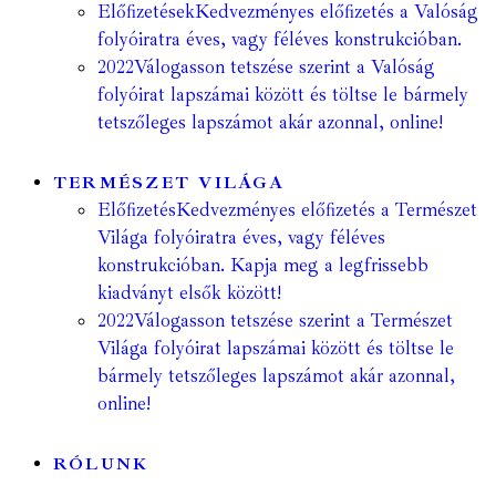
Előfizetések
Kedvezményes előfizetés a Valóság
folyóiratra éves, vagy féléves konstrukcióban.
2022
Válogasson tetszése szerint a Valóság
folyóirat lapszámai között és töltse le bármely
tetszőleges lapszámot akár azonnal, online!
TERMÉSZET VILÁGA
Előfizetés
Kedvezményes előfizetés a Természet
Világa folyóiratra éves, vagy féléves
konstrukcióban. Kapja meg a legfrissebb
kiadványt elsők között!
2022
Válogasson tetszése szerint a Természet
Világa folyóirat lapszámai között és töltse le
bármely tetszőleges lapszámot akár azonnal,
online!
RÓLUNK