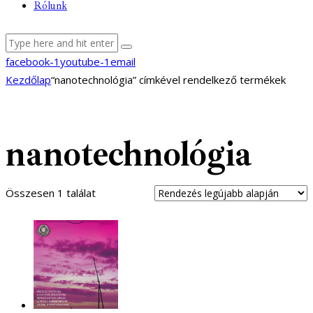
Rólunk
facebook-1
youtube-1
email
Kezdőlap
“nanotechnológia” címkével rendelkező termékek
nanotechnológia
Összesen 1 találat