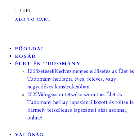
1 100
Ft
ADD TO CART
FŐOLDAL
KOSÁR
ÉLET ÉS TUDOMÁNY
Előfizetések
Kedvezményes előfizetés az Élet és
Tudomány hetilapra éves, féléves, vagy
negyedéves konstrukcióban.
2022
Válogasson tetszése szerint az Élet és
Tudomány hetilap lapszámai között és töltse le
bármely tetszőleges lapszámot akár azonnal,
online!
VALÓSÁG