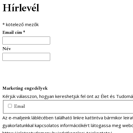
Hírlevél
*
kötelező mezők
Email cím
*
Név
Marketing engedélyek
Kérjük válasszon, hogyan kereshetjük fel önt az Élet és Tudom
Email
Az e-mailjeink láblécében található linkre kattintva bármikor lei
gyakorlatunkkal kapcsolatos információkért látogassa meg webo