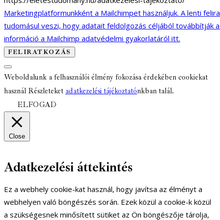
https://eletestudomany.hu/adatkezelesi-tajekoztato/
Marketingplatformunkként a Mailchimpet használjuk. A lenti felir
tudomásul veszi, hogy adatait feldolgozás céljából továbbítják 
információ a Mailchimp adatvédelmi gyakorlatáról itt.
Weboldalunk a felhasználói élmény fokozása érdekében cookiekat
használ Részleteket
adatkezelési tájékoztató
nkban talál.
ELFOGAD
Close
Adatkezelési áttekintés
Ez a webhely cookie-kat használ, hogy javítsa az élményt a
webhelyen való böngészés során. Ezek közül a cookie-k közül
a szükségesnek minősített sütiket az Ön böngészője tárolja,