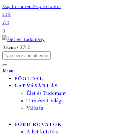
Skip to content
Skip to footer
20K
740
0
0 items
-
0Ft
0
Menu
FŐOLDAL
LAPVÁSÁRLÁS
Élet és Tudomány
Természet Világa
Valóság
FŐBB ROVATOK
A hét kutatója