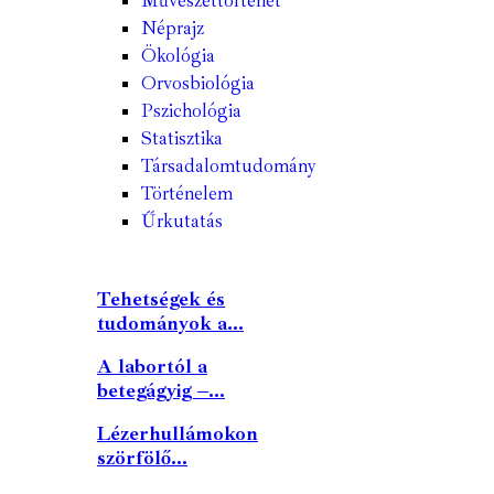
Művészettörténet
Néprajz
Ökológia
Orvosbiológia
Pszichológia
Statisztika
Társadalomtudomány
Történelem
Űrkutatás
Tehetségek és
tudományok a...
A labortól a
betegágyig –...
Lézerhullámokon
szörfölő...