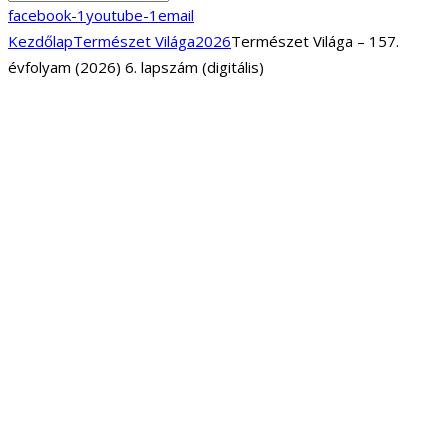
facebook-1
youtube-1
email
Kezdőlap
Természet Világa
2026
Természet Világa – 157.
évfolyam (2026) 6. lapszám (digitális)