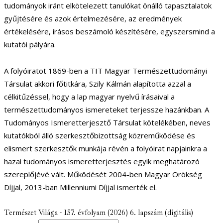
tudományok iránt elkötelezett tanulókat önálló tapasztalatok
gyűjtésére és azok értelmezésére, az eredmények
értékelésére, írásos beszámoló készítésére, egyszersmind a
kutatói pályára.
A folyóiratot 1869-ben a TIT Magyar Természettudományi
Társulat akkori főtitkára, Szily Kálmán alapította azzal a
célkitűzéssel, hogy a lap magyar nyelvű írásaival a
természettudományos ismereteket terjessze hazánkban. A
Tudományos Ismeretterjesztő Társulat kötelékében, neves
kutatókból álló szerkesztőbizottság közreműködése és
elismert szerkesztők munkája révén a folyóirat napjainkra a
hazai tudományos ismeretterjesztés egyik meghatározó
szereplőjévé vált. Működését 2004-ben Magyar Örökség
Díjjal, 2013-ban Millenniumi Díjjal ismerték el.
Természet Világa - 157. évfolyam (2026) 6. lapszám (digitális)