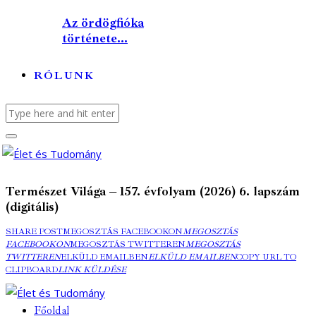
Az ördögfióka
története...
RÓLUNK
Természet Világa – 157. évfolyam (2026) 6. lapszám
(digitális)
SHARE POST
MEGOSZTÁS FACEBOOKON
MEGOSZTÁS
FACEBOOKON
MEGOSZTÁS TWITTEREN
MEGOSZTÁS
TWITTEREN
ELKÜLD EMAILBEN
ELKÜLD EMAILBEN
COPY URL TO
CLIPBOARD
LINK KÜLDÉSE
Főoldal