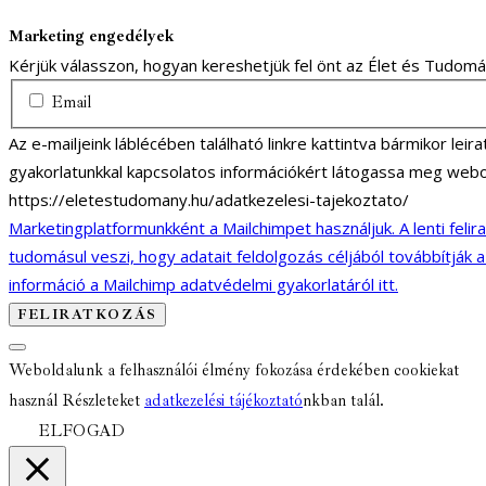
Marketing engedélyek
Kérjük válasszon, hogyan kereshetjük fel önt az Élet és Tudom
Email
Az e-mailjeink láblécében található linkre kattintva bármikor lei
gyakorlatunkkal kapcsolatos információkért látogassa meg webo
https://eletestudomany.hu/adatkezelesi-tajekoztato/
Marketingplatformunkként a Mailchimpet használjuk. A lenti felir
tudomásul veszi, hogy adatait feldolgozás céljából továbbítják 
információ a Mailchimp adatvédelmi gyakorlatáról itt.
Weboldalunk a felhasználói élmény fokozása érdekében cookiekat
használ Részleteket
adatkezelési tájékoztató
nkban talál.
ELFOGAD