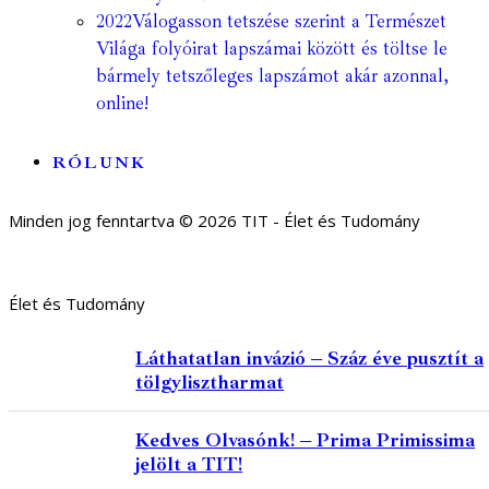
2022
Válogasson tetszése szerint a Természet
Világa folyóirat lapszámai között és töltse le
bármely tetszőleges lapszámot akár azonnal,
online!
RÓLUNK
Minden jog fenntartva © 2026 TIT - Élet és Tudomány
Élet és Tudomány
Láthatatlan invázió – Száz éve pusztít a
tölgylisztharmat
Kedves Olvasónk! – Prima Primissima
jelölt a TIT!