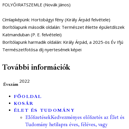
FOLYÓIRATSZEMLE (Novák János)
Címlapképünk: Hortobágyi fény (Király Árpád felvétele)
Borítólapunk második oldalán: Természet ihlette épületdíszek
Katmanduban (P. E. felvételei)
Borítólapunk harmadik oldalán: Király Árpád, a 2025-ös Év Ifjú
Természetfotósa díj nyertesének képei
További információk
2022
Évszám
FŐOLDAL
KOSÁR
ÉLET ÉS TUDOMÁNY
Előfizetések
Kedvezményes előfizetés az Élet és
Tudomány hetilapra éves, féléves, vagy