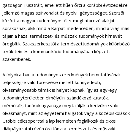
gazdagon illusztrált, emellett hűen őrzi a korábbi évtizedekre
jellemző magas színvonalat és nyelvi igényességet. Szerzői
között a magyar tudományos élet meghatározó alakjai
sorakoznak, akik mind a Kárpát-medencében, mind a világ más
tájain a hazai természet- és műszaki tudományok hírnevét
öregbítik. Szakszerkesztői a természettudományok különböző
területein és a kommunikáció tudományában képzett
szakemberek.
A folyóiratban a tudományos eredmények bemutatásának
teljességre való törekvése mellett könnyedebb,
olvasmányosabb témák is helyet kapnak, így az egy-egy
tudományterületben elmélyülni szándékozó kutatók,
mérnökök, tanárok ugyanúgy megtalálják a kedvükre való
olvasmányt, mint az egyetemi hallgatók vagy a középiskolások.
Utóbbi célcsoporttal a lap kiemelten foglalkozik és cikkei,
diákpályázatai révén ösztönzi a természet- és műszaki