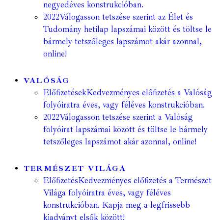
negyedéves konstrukcióban.
2022
Válogasson tetszése szerint az Élet és
Tudomány hetilap lapszámai között és töltse le
bármely tetszőleges lapszámot akár azonnal,
online!
VALÓSÁG
Előfizetések
Kedvezményes előfizetés a Valóság
folyóiratra éves, vagy féléves konstrukcióban.
2022
Válogasson tetszése szerint a Valóság
folyóirat lapszámai között és töltse le bármely
tetszőleges lapszámot akár azonnal, online!
TERMÉSZET VILÁGA
Előfizetés
Kedvezményes előfizetés a Természet
Világa folyóiratra éves, vagy féléves
konstrukcióban. Kapja meg a legfrissebb
kiadványt elsők között!