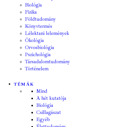
Biológia
Fizika
Földtudomány
Könyvtermés
Lélektani lelemények
Ökológia
Orvosbiológia
Pszichológia
Társadalomtudomány
Történelem
TÉMÁK
Mind
A hét kutatója
Biológia
Csillagászat
Egyéb
Élettudomány