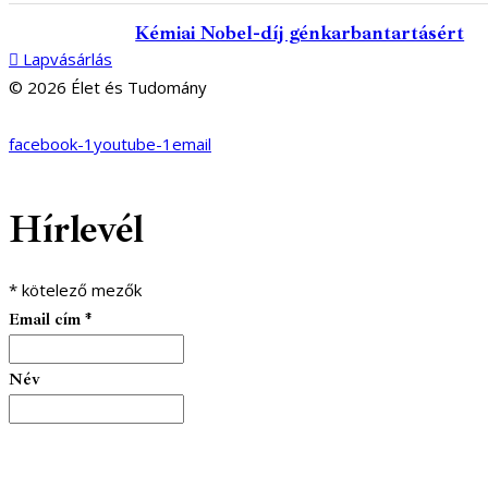
Kémiai Nobel-díj génkarbantartásért
Lapvásárlás
© 2026 Élet és Tudomány
facebook-1
youtube-1
email
Hírlevél
*
kötelező mezők
Email cím
*
Név