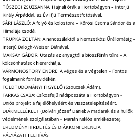
TÓSZEGI ZSUZSANNA: Hajnali órák a Hortobágyon – Interjú
Király Árpáddal, az Év Ifjú Természetfotósával.
SÁRI LÁSZLÓ: A folyó és kolostora – Kőrösi Csoma Sándor és a
Himalája csodái.
TRUPKA ZOLTÁN: A nanoszálaktól a Nemzetközi Űrállomásig –
Interjú Balogh-Weiser Diánával.
MAKSAY GÁBOR: Utazás az anyagtól a bioszférán túlra – A
kölcsönhatások hierarchiája.
VÁRMONOSTORY ENDRE: A véges és a végtelen – Fontos
fogalmaink forrásvidékén.
FÖLDTUDOMÁNYI FIGYELŐ (Szoucsek Ádám).
FARKAS CSABA: Csíkosfejű nádiposzáta a Hortobágyon –
Uniós projekt a faj élőhelyéért és visszatelepítéséért.
DIÁKMELLÉKLET (Bolvári József Dániel: A madarak és a hüllők
védelmének szolgálatában – Marián Miklós emlékezete).
EREDMÉNYHIRDETÉS ÉS DIÁKKONFERENCIA
PÁLYÁZATI FELHÍVÁS