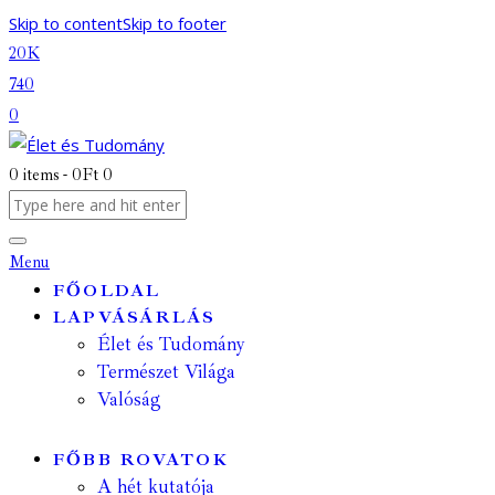
Skip to content
Skip to footer
20K
740
0
0 items
-
0Ft
0
Menu
FŐOLDAL
LAPVÁSÁRLÁS
Élet és Tudomány
Természet Világa
Valóság
FŐBB ROVATOK
A hét kutatója