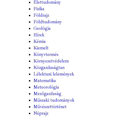
Élettudomány
Fizika
Földrajz
Földtudomány
Geológia
Hírek
Kémia
Kiemelt
Könyvtermés
Környezetvédelem
Közgazdaságtan
Lélektani lelemények
Matematika
Meteorológia
Mezőgazdaság
Műszaki tudományok
Művészettörténet
Néprajz