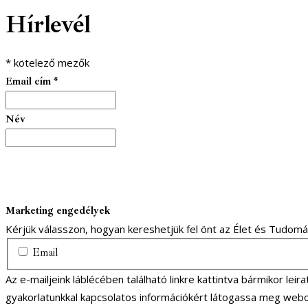
facebook-
youtube-
email
Hírlevél
1
1
*
kötelező mezők
Email cím
*
Név
Marketing engedélyek
Kérjük válasszon, hogyan kereshetjük fel önt az Élet és Tudom
Email
Az e-mailjeink láblécében található linkre kattintva bármikor lei
gyakorlatunkkal kapcsolatos információkért látogassa meg webo