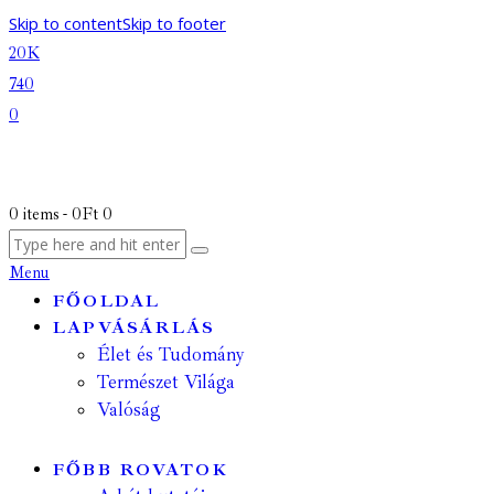
Skip to content
Skip to footer
20K
740
0
0 items
-
0Ft
0
Menu
FŐOLDAL
LAPVÁSÁRLÁS
Élet és Tudomány
Természet Világa
Valóság
FŐBB ROVATOK