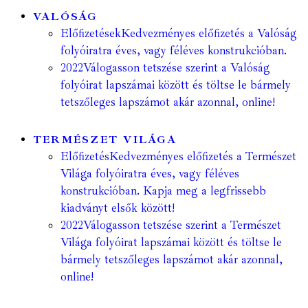
VALÓSÁG
Előfizetések
Kedvezményes előfizetés a Valóság
folyóiratra éves, vagy féléves konstrukcióban.
2022
Válogasson tetszése szerint a Valóság
folyóirat lapszámai között és töltse le bármely
tetszőleges lapszámot akár azonnal, online!
TERMÉSZET VILÁGA
Előfizetés
Kedvezményes előfizetés a Természet
Világa folyóiratra éves, vagy féléves
konstrukcióban. Kapja meg a legfrissebb
kiadványt elsők között!
2022
Válogasson tetszése szerint a Természet
Világa folyóirat lapszámai között és töltse le
bármely tetszőleges lapszámot akár azonnal,
online!