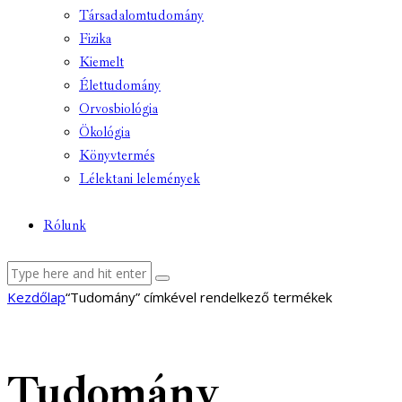
Társadalomtudomány
Fizika
Kiemelt
Élettudomány
Orvosbiológia
Ökológia
Könyvtermés
Lélektani lelemények
Rólunk
facebook-
youtube-
email
Kezdőlap
“Tudomány” címkével rendelkező termékek
1
1
Tudomány