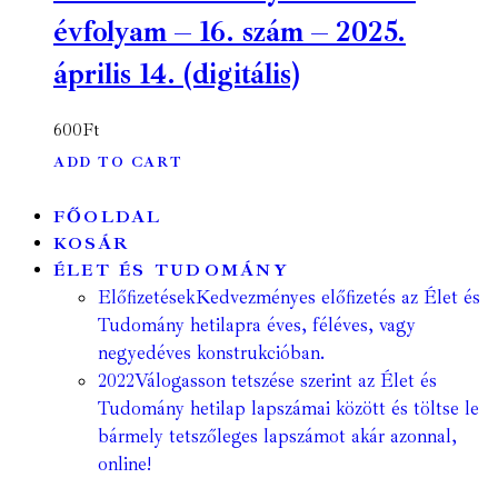
évfolyam – 16. szám – 2025.
április 14. (digitális)
600
Ft
ADD TO CART
FŐOLDAL
KOSÁR
ÉLET ÉS TUDOMÁNY
Előfizetések
Kedvezményes előfizetés az Élet és
Tudomány hetilapra éves, féléves, vagy
negyedéves konstrukcióban.
2022
Válogasson tetszése szerint az Élet és
Tudomány hetilap lapszámai között és töltse le
bármely tetszőleges lapszámot akár azonnal,
online!