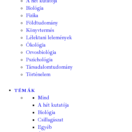
A hét kutatója
Biológia
Fizika
Földtudomány
Könyvtermés
Lélektani lelemények
Ökológia
Orvosbiológia
Pszichológia
Társadalomtudomány
Történelem
TÉMÁK
Mind
A hét kutatója
Biológia
Csillagászat
Egyéb