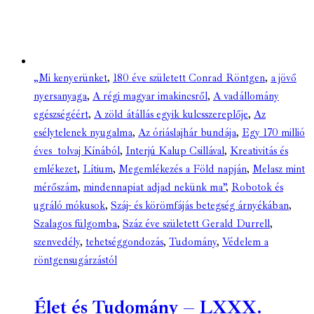
„Mi kenyerünket
,
180 éve született Conrad Röntgen
,
a jövő
nyersanyaga
,
A régi magyar imakincsről
,
A vadállomány
egészségéért
,
A zöld átállás egyik kulcsszereplője
,
Az
esélytelenek nyugalma
,
Az óriáslajhár bundája
,
Egy 170 millió
éves tolvaj Kínából
,
Interjú Kalup Csillával
,
Kreativitás és
emlékezet
,
Lítium
,
Megemlékezés a Föld napján
,
Melasz mint
mérőszám
,
mindennapiat adjad nekünk ma”
,
Robotok és
ugráló mókusok
,
Száj- és körömfájás betegség árnyékában
,
Szalagos fülgomba
,
Száz éve született Gerald Durrell
,
szenvedély
,
tehetséggondozás
,
Tudomány
,
Védelem a
röntgensugárzástól
Élet és Tudomány – LXXX.