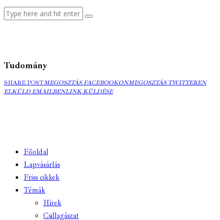
Tudomány
MEGOSZTÁS
MEGOSZTÁS
ELK
SHARE POST
MEGOSZTÁS FACEBOOKON
MEGOSZTÁS TWITTEREN
FACEBOOKON
COPY
TWITTEREN
EMA
ELKÜLD EMAILBEN
LINK KÜLDÉSE
URL
TO
CLIPBOARD
Főoldal
Lapvásárlás
Friss cikkek
Témák
Hírek
Csillagászat