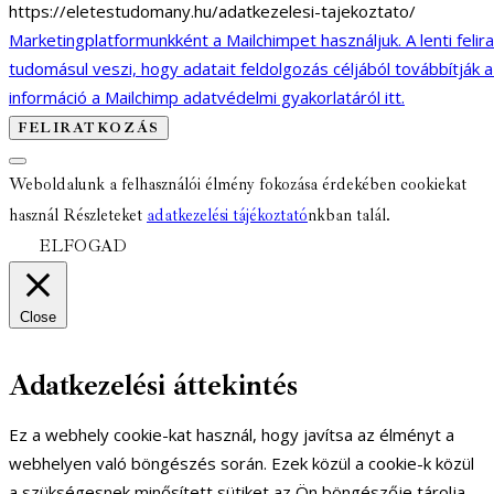
https://eletestudomany.hu/adatkezelesi-tajekoztato/
Marketingplatformunkként a Mailchimpet használjuk. A lenti felir
tudomásul veszi, hogy adatait feldolgozás céljából továbbítják 
információ a Mailchimp adatvédelmi gyakorlatáról itt.
Weboldalunk a felhasználói élmény fokozása érdekében cookiekat
használ Részleteket
adatkezelési tájékoztató
nkban talál.
ELFOGAD
Close
Adatkezelési áttekintés
Ez a webhely cookie-kat használ, hogy javítsa az élményt a
webhelyen való böngészés során. Ezek közül a cookie-k közül
a szükségesnek minősített sütiket az Ön böngészője tárolja,