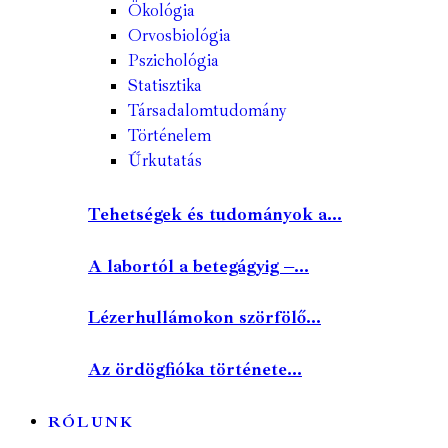
Ökológia
Orvosbiológia
Pszichológia
Statisztika
Társadalomtudomány
Történelem
Űrkutatás
Tehetségek és tudományok a...
A labortól a betegágyig –...
Lézerhullámokon szörfölő...
Az ördögfióka története...
RÓLUNK