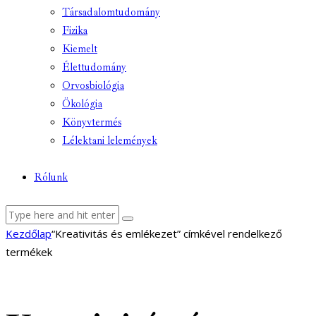
Társadalomtudomány
Fizika
Kiemelt
Élettudomány
Orvosbiológia
Ökológia
Könyvtermés
Lélektani lelemények
Rólunk
facebook-
youtube-
email
Kezdőlap
“Kreativitás és emlékezet” címkével rendelkező
1
1
termékek