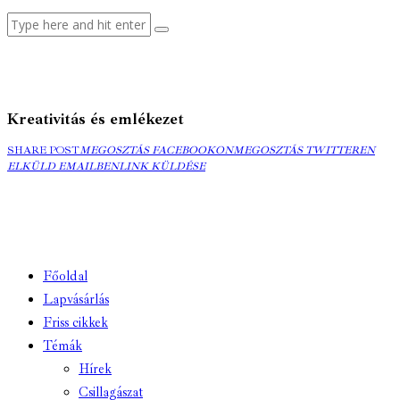
Kreativitás és emlékezet
MEGOSZTÁS
MEGOSZTÁS
ELK
SHARE POST
MEGOSZTÁS FACEBOOKON
MEGOSZTÁS TWITTEREN
FACEBOOKON
COPY
TWITTEREN
EMA
ELKÜLD EMAILBEN
LINK KÜLDÉSE
URL
TO
CLIPBOARD
Főoldal
Lapvásárlás
Friss cikkek
Témák
Hírek
Csillagászat