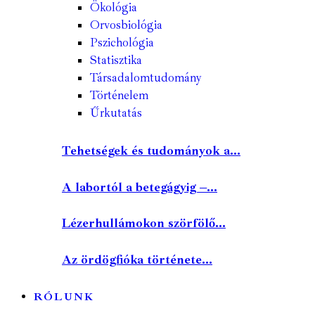
Ökológia
Orvosbiológia
Pszichológia
Statisztika
Társadalomtudomány
Történelem
Űrkutatás
Tehetségek és tudományok a...
A labortól a betegágyig –...
Lézerhullámokon szörfölő...
Az ördögfióka története...
RÓLUNK