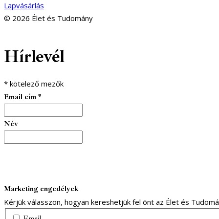
Lapvásárlás
© 2026 Élet és Tudomány
facebook-
youtube-
email
Hírlevél
1
1
*
kötelező mezők
Email cím
*
Név
Marketing engedélyek
Kérjük válasszon, hogyan kereshetjük fel önt az Élet és Tudom
Email