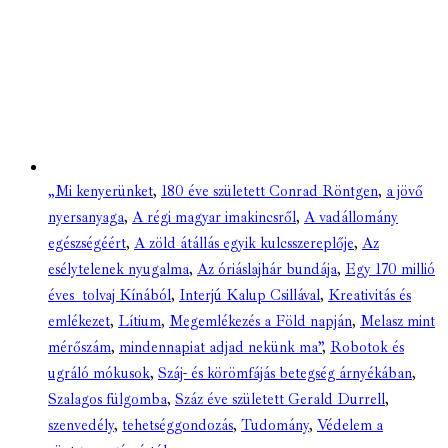
„Mi kenyerünket
,
180 éve született Conrad Röntgen
,
a jövő
nyersanyaga
,
A régi magyar imakincsről
,
A vadállomány
egészségéért
,
A zöld átállás egyik kulcsszereplője
,
Az
esélytelenek nyugalma
,
Az óriáslajhár bundája
,
Egy 170 millió
éves tolvaj Kínából
,
Interjú Kalup Csillával
,
Kreativitás és
emlékezet
,
Lítium
,
Megemlékezés a Föld napján
,
Melasz mint
mérőszám
,
mindennapiat adjad nekünk ma”
,
Robotok és
ugráló mókusok
,
Száj- és körömfájás betegség árnyékában
,
Szalagos fülgomba
,
Száz éve született Gerald Durrell
,
szenvedély
,
tehetséggondozás
,
Tudomány
,
Védelem a