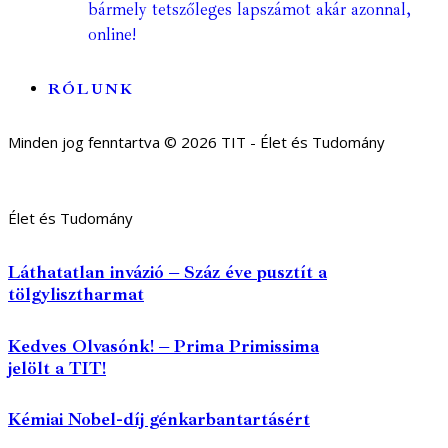
bármely tetszőleges lapszámot akár azonnal,
online!
RÓLUNK
Minden jog fenntartva © 2026 TIT - Élet és Tudomány
Élet és Tudomány
Láthatatlan invázió – Száz éve pusztít a
tölgylisztharmat
Kedves Olvasónk! – Prima Primissima
jelölt a TIT!
Kémiai Nobel-díj génkarbantartásért