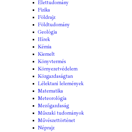
Élettudomány
Fizika
Földrajz
Földtudomány
Geológia
Hírek
Kémia
Kiemelt
Könyvtermés
Környezetvédelem
Közgazdaságtan
Lélektani lelemények
Matematika
Meteorológia
Mezőgazdaság
Műszaki tudományok
Művészettörténet
Néprajz