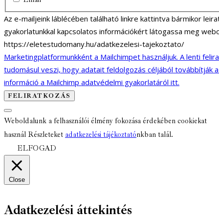
Az e-mailjeink láblécében található linkre kattintva bármikor lei
gyakorlatunkkal kapcsolatos információkért látogassa meg webo
https://eletestudomany.hu/adatkezelesi-tajekoztato/
Marketingplatformunkként a Mailchimpet használjuk. A lenti felir
tudomásul veszi, hogy adatait feldolgozás céljából továbbítják 
információ a Mailchimp adatvédelmi gyakorlatáról itt.
Weboldalunk a felhasználói élmény fokozása érdekében cookiekat
használ Részleteket
adatkezelési tájékoztató
nkban talál.
ELFOGAD
Close
Adatkezelési áttekintés