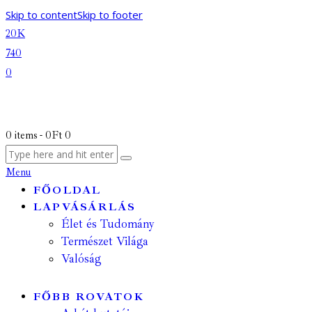
Skip to content
Skip to footer
20K
740
0
0 items
-
0Ft
0
Menu
FŐOLDAL
LAPVÁSÁRLÁS
Élet és Tudomány
Természet Világa
Valóság
FŐBB ROVATOK