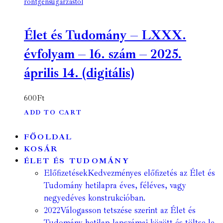
röntgensugárzástól
Élet és Tudomány – LXXX.
évfolyam – 16. szám – 2025.
április 14. (digitális)
600
Ft
ADD TO CART
FŐOLDAL
KOSÁR
ÉLET ÉS TUDOMÁNY
Előfizetések
Kedvezményes előfizetés az Élet és
Tudomány hetilapra éves, féléves, vagy
negyedéves konstrukcióban.
2022
Válogasson tetszése szerint az Élet és
Tudomány hetilap lapszámai között és töltse le