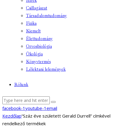
Hírek
Csillagászat
Társadalomtudomány
Fizika
Kiemelt
Élettudomány
Orvosbiológia
Ökológia
Könyvtermés
Lélektani lelemények
Rólunk
facebook-1
youtube-1
email
Kezdőlap
“Száz éve született Gerald Durrell” címkével
rendelkező termékek