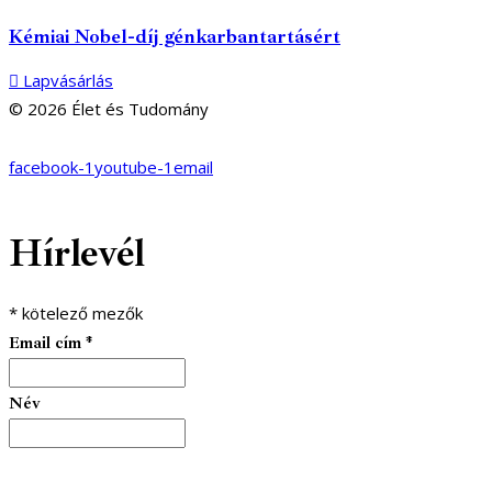
Kémiai Nobel-díj génkarbantartásért
Lapvásárlás
© 2026 Élet és Tudomány
facebook-1
youtube-1
email
Hírlevél
*
kötelező mezők
Email cím
*
Név