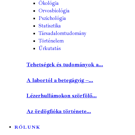
Ökológia
Orvosbiológia
Pszichológia
Statisztika
Társadalomtudomány
Történelem
Űrkutatás
Tehetségek és tudományok a...
A labortól a betegágyig –...
Lézerhullámokon szörfölő...
Az ördögfióka története...
RÓLUNK