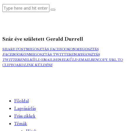
Száz éve született Gerald Durrell
SHARE POST
MEGOSZTÁS FACEBOOKON
MEGOSZTÁS
FACEBOOKON
MEGOSZTÁS TWITTEREN
MEGOSZTÁS
TWITTEREN
ELKÜLD EMAILBEN
ELKÜLD EMAILBEN
COPY URL TO
CLIPBOARD
LINK KÜLDÉSE
Főoldal
Lapvásárlás
Friss cikkek
Témák