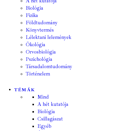
A hét kutatója
Biológia
Fizika
Földtudomány
Könyvtermés
Lélektani lelemények
Ökológia
Orvosbiológia
Pszichológia
Társadalomtudomány
Történelem
TÉMÁK
Mind
A hét kutatója
Biológia
Csillagászat
Egyéb