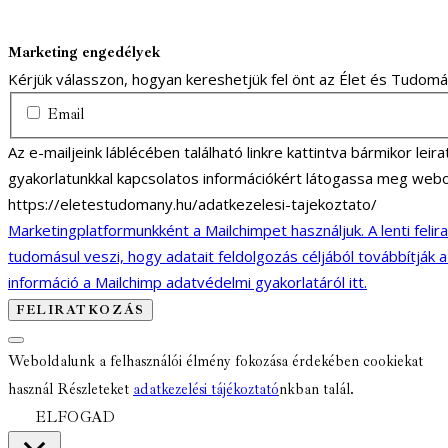
Marketing engedélyek
Kérjük válasszon, hogyan kereshetjük fel önt az Élet és Tudom
Email
Az e-mailjeink láblécében található linkre kattintva bármikor lei
gyakorlatunkkal kapcsolatos információkért látogassa meg webo
https://eletestudomany.hu/adatkezelesi-tajekoztato/
Marketingplatformunkként a Mailchimpet használjuk. A lenti felir
tudomásul veszi, hogy adatait feldolgozás céljából továbbítják 
információ a Mailchimp adatvédelmi gyakorlatáról itt.
Weboldalunk a felhasználói élmény fokozása érdekében cookiekat
használ Részleteket
adatkezelési tájékoztató
nkban talál.
ELFOGAD