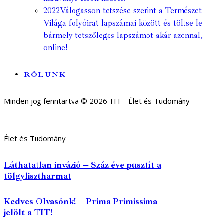
2022
Válogasson tetszése szerint a Természet
Világa folyóirat lapszámai között és töltse le
bármely tetszőleges lapszámot akár azonnal,
online!
RÓLUNK
Minden jog fenntartva © 2026 TIT - Élet és Tudomány
Élet és Tudomány
Láthatatlan invázió – Száz éve pusztít a
tölgylisztharmat
Kedves Olvasónk! – Prima Primissima
jelölt a TIT!