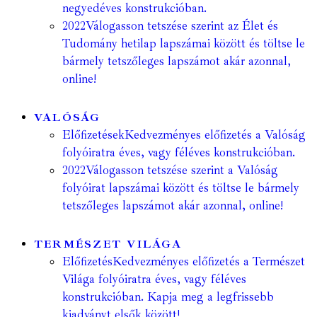
negyedéves konstrukcióban.
2022
Válogasson tetszése szerint az Élet és
Tudomány hetilap lapszámai között és töltse le
bármely tetszőleges lapszámot akár azonnal,
online!
VALÓSÁG
Előfizetések
Kedvezményes előfizetés a Valóság
folyóiratra éves, vagy féléves konstrukcióban.
2022
Válogasson tetszése szerint a Valóság
folyóirat lapszámai között és töltse le bármely
tetszőleges lapszámot akár azonnal, online!
TERMÉSZET VILÁGA
Előfizetés
Kedvezményes előfizetés a Természet
Világa folyóiratra éves, vagy féléves
konstrukcióban. Kapja meg a legfrissebb
kiadványt elsők között!