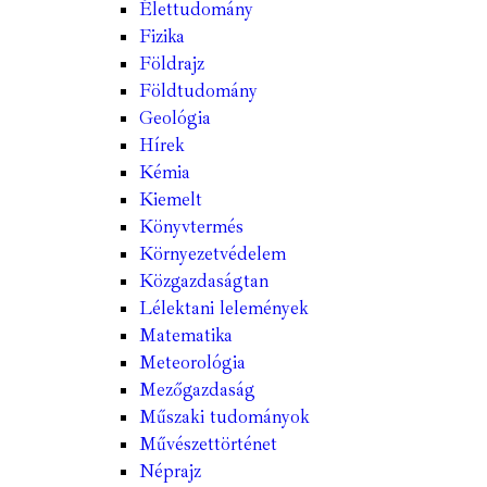
Élettudomány
Fizika
Földrajz
Földtudomány
Geológia
Hírek
Kémia
Kiemelt
Könyvtermés
Környezetvédelem
Közgazdaságtan
Lélektani lelemények
Matematika
Meteorológia
Mezőgazdaság
Műszaki tudományok
Művészettörténet
Néprajz