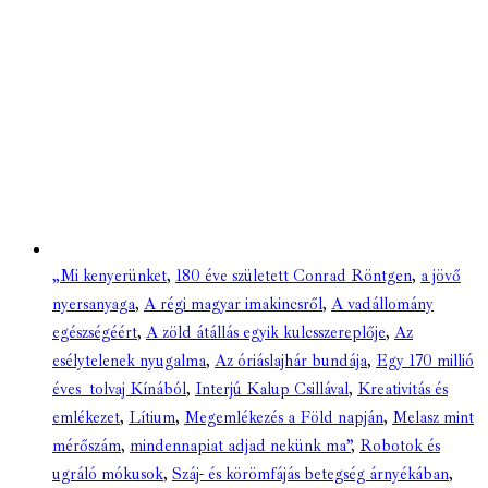
„Mi kenyerünket
,
180 éve született Conrad Röntgen
,
a jövő
nyersanyaga
,
A régi magyar imakincsről
,
A vadállomány
egészségéért
,
A zöld átállás egyik kulcsszereplője
,
Az
esélytelenek nyugalma
,
Az óriáslajhár bundája
,
Egy 170 millió
éves tolvaj Kínából
,
Interjú Kalup Csillával
,
Kreativitás és
emlékezet
,
Lítium
,
Megemlékezés a Föld napján
,
Melasz mint
mérőszám
,
mindennapiat adjad nekünk ma”
,
Robotok és
ugráló mókusok
,
Száj- és körömfájás betegség árnyékában
,