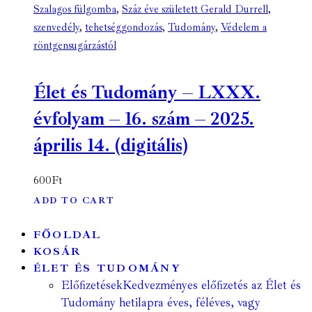
Szalagos fülgomba
,
Száz éve született Gerald Durrell
,
szenvedély
,
tehetséggondozás
,
Tudomány
,
Védelem a
röntgensugárzástól
Élet és Tudomány – LXXX.
évfolyam – 16. szám – 2025.
április 14. (digitális)
600
Ft
ADD TO CART
FŐOLDAL
KOSÁR
ÉLET ÉS TUDOMÁNY
Előfizetések
Kedvezményes előfizetés az Élet és
Tudomány hetilapra éves, féléves, vagy