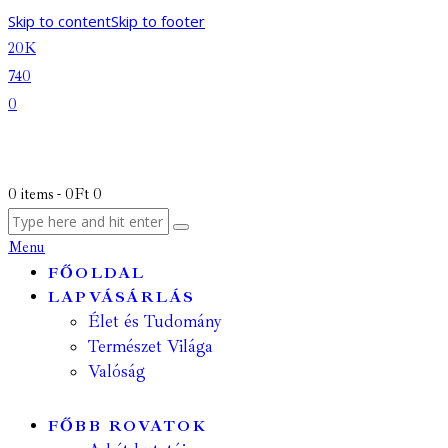
Skip to content
Skip to footer
20K
740
0
0 items
-
0Ft
0
Menu
FŐOLDAL
LAPVÁSÁRLÁS
Élet és Tudomány
Természet Világa
Valóság
FŐBB ROVATOK