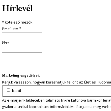
Hírlevél
*
kötelező mezők
Email cím
*
Név
Marketing engedélyek
Kérjük válasszon, hogyan kereshetjük fel önt az Élet és Tudom
Email
Az e-mailjeink láblécében található linkre kattintva bármikor lei
gyakorlatunkkal kapcsolatos információkért látogassa meg webo