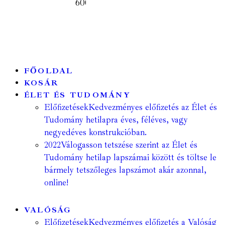
600
Ft
FŐOLDAL
KOSÁR
ÉLET ÉS TUDOMÁNY
Előfizetések
Kedvezményes előfizetés az Élet és
Tudomány hetilapra éves, féléves, vagy
negyedéves konstrukcióban.
2022
Válogasson tetszése szerint az Élet és
Tudomány hetilap lapszámai között és töltse le
bármely tetszőleges lapszámot akár azonnal,
online!
VALÓSÁG
Előfizetések
Kedvezményes előfizetés a Valóság