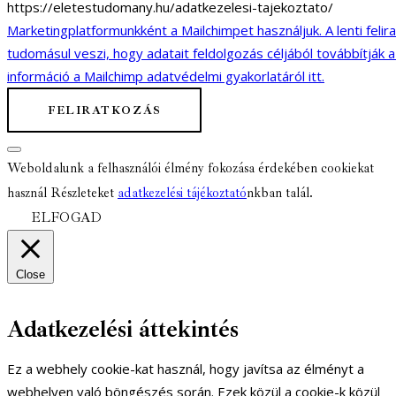
https://eletestudomany.hu/adatkezelesi-tajekoztato/
Marketingplatformunkként a Mailchimpet használjuk. A lenti felir
tudomásul veszi, hogy adatait feldolgozás céljából továbbítják 
információ a Mailchimp adatvédelmi gyakorlatáról itt.
Weboldalunk a felhasználói élmény fokozása érdekében cookiekat
használ Részleteket
adatkezelési tájékoztató
nkban talál.
ELFOGAD
Close
Adatkezelési áttekintés
Ez a webhely cookie-kat használ, hogy javítsa az élményt a
webhelyen való böngészés során. Ezek közül a cookie-k közül