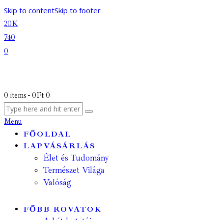
Skip to content
Skip to footer
20K
740
0
0 items
-
0Ft
0
Menu
FŐOLDAL
LAPVÁSÁRLÁS
Élet és Tudomány
Természet Világa
Valóság
FŐBB ROVATOK