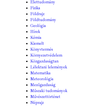
Élettudomány
Fizika
Földrajz
Földtudomány
Geológia
Hírek
Kémia
Kiemelt
Könyvtermés
Környezetvédelem
Közgazdaságtan
Lélektani lelemények
Matematika
Meteorológia
Mezőgazdaság
Műszaki tudományok
Művészettörténet
Néprajz