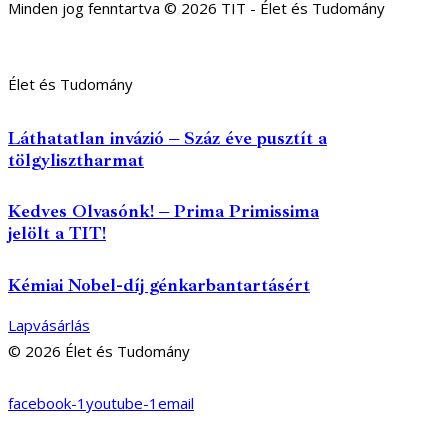
Minden jog fenntartva © 2026 TIT - Élet és Tudomány
Élet és Tudomány
Láthatatlan invázió – Száz éve pusztít a
tölgylisztharmat
Kedves Olvasónk! – Prima Primissima
jelölt a TIT!
Kémiai Nobel-díj génkarbantartásért
Lapvásárlás
© 2026 Élet és Tudomány
facebook-1
youtube-1
email