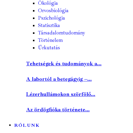
Ökológia
Orvosbiológia
Pszichológia
Statisztika
Társadalomtudomány
Történelem
Űrkutatás
Tehetségek és tudományok a...
A labortól a betegágyig –...
Lézerhullámokon szörfölő...
Az ördögfióka története...
RÓLUNK