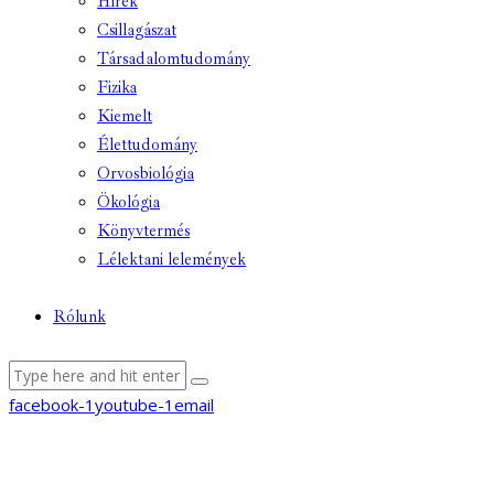
Hírek
Csillagászat
Társadalomtudomány
Fizika
Kiemelt
Élettudomány
Orvosbiológia
Ökológia
Könyvtermés
Lélektani lelemények
Rólunk
facebook-1
youtube-1
email