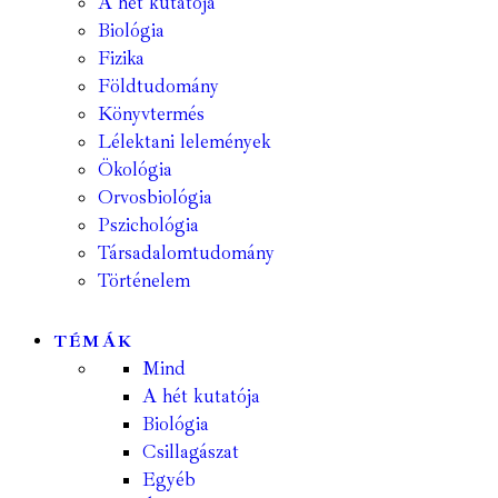
A hét kutatója
Biológia
Fizika
Földtudomány
Könyvtermés
Lélektani lelemények
Ökológia
Orvosbiológia
Pszichológia
Társadalomtudomány
Történelem
TÉMÁK
Mind
A hét kutatója
Biológia
Csillagászat
Egyéb