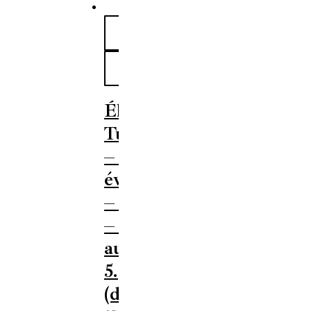
Élet és
Tudomány
– LXXX.
évfolyam
– 32. szám
– 2025.
augusztus
5.
(digitális)