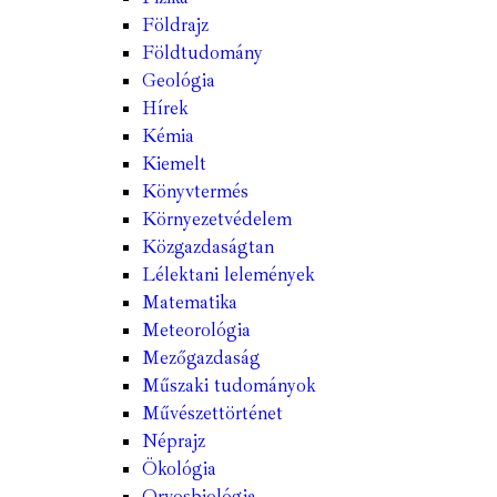
Földrajz
Földtudomány
Geológia
Hírek
Kémia
Kiemelt
Könyvtermés
Környezetvédelem
Közgazdaságtan
Lélektani lelemények
Matematika
Meteorológia
Mezőgazdaság
Műszaki tudományok
Művészettörténet
Néprajz
Ökológia
Orvosbiológia