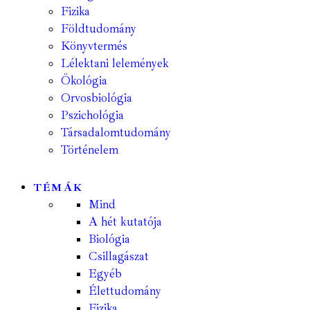
Fizika
Földtudomány
Könyvtermés
Lélektani lelemények
Ökológia
Orvosbiológia
Pszichológia
Társadalomtudomány
Történelem
TÉMÁK
Mind
A hét kutatója
Biológia
Csillagászat
Egyéb
Élettudomány
Fizika