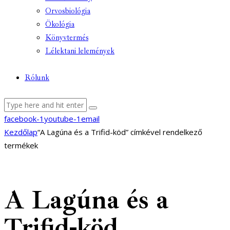
Orvosbiológia
Ökológia
Könyvtermés
Lélektani lelemények
Rólunk
facebook-1
youtube-1
email
Kezdőlap
“A Lagúna és a Trifid-köd” címkével rendelkező
termékek
A Lagúna és a
Trifid-köd