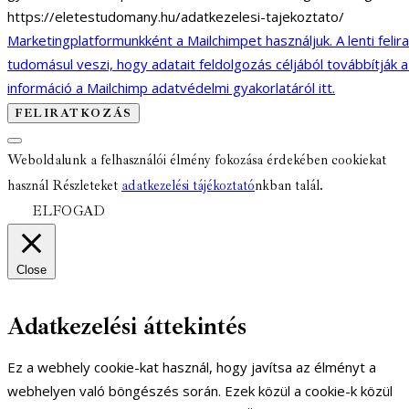
https://eletestudomany.hu/adatkezelesi-tajekoztato/
Marketingplatformunkként a Mailchimpet használjuk. A lenti felir
tudomásul veszi, hogy adatait feldolgozás céljából továbbítják 
információ a Mailchimp adatvédelmi gyakorlatáról itt.
Weboldalunk a felhasználói élmény fokozása érdekében cookiekat
használ Részleteket
adatkezelési tájékoztató
nkban talál.
ELFOGAD
Close
Adatkezelési áttekintés
Ez a webhely cookie-kat használ, hogy javítsa az élményt a
webhelyen való böngészés során. Ezek közül a cookie-k közül