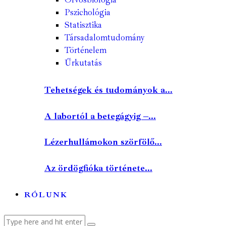
Pszichológia
Statisztika
Társadalomtudomány
Történelem
Űrkutatás
Tehetségek és tudományok a...
A labortól a betegágyig –...
Lézerhullámokon szörfölő...
Az ördögfióka története...
RÓLUNK