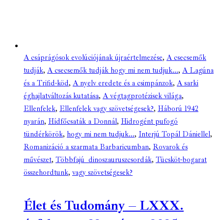
A csáprágósok evolúciójának újraértelmezése
,
A csecsemők
tudják
,
A csecsemők tudják hogy mi nem tudjuk...
,
A Lagúna
és a Trifid-köd
,
A nyelv eredete és a csimpánzok
,
A sarki
éghajlatváltozás kutatása
,
A végtagprotézisek világa
,
Ellenfelek
,
Ellenfelek vagy szövetségesek?
,
Háború 1942
nyarán
,
Hídfőcsaták a Donnál
,
Hidrogént pufogó
tündérkörök
,
hogy mi nem tudjuk...
,
Interjú Topál Dániellel
,
Romanizáció a szarmata Barbaricumban
,
Rovarok és
művészet
,
Többfajú dinoszauruszcsordák
,
Tücsköt-bogarat
összehordtunk
,
vagy szövetségesek?
Élet és Tudomány – LXXX.