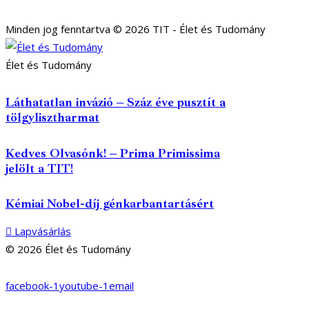
Minden jog fenntartva © 2026 TIT - Élet és Tudomány
Élet és Tudomány
Láthatatlan invázió – Száz éve pusztít a
tölgylisztharmat
Kedves Olvasónk! – Prima Primissima
jelölt a TIT!
Kémiai Nobel-díj génkarbantartásért
Lapvásárlás
© 2026 Élet és Tudomány
facebook-1
youtube-1
email