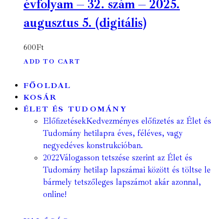
évfolyam – 32. szám – 2025.
augusztus 5. (digitális)
600
Ft
ADD TO CART
FŐOLDAL
KOSÁR
ÉLET ÉS TUDOMÁNY
Előfizetések
Kedvezményes előfizetés az Élet és
Tudomány hetilapra éves, féléves, vagy
negyedéves konstrukcióban.
2022
Válogasson tetszése szerint az Élet és
Tudomány hetilap lapszámai között és töltse le
bármely tetszőleges lapszámot akár azonnal,
online!