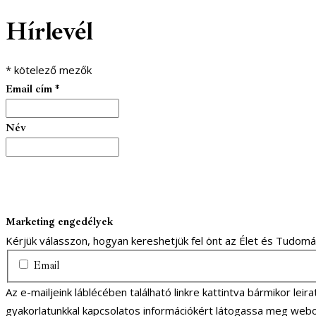
Hírlevél
*
kötelező mezők
Email cím
*
Név
Marketing engedélyek
Kérjük válasszon, hogyan kereshetjük fel önt az Élet és Tudom
Email
Az e-mailjeink láblécében található linkre kattintva bármikor lei
gyakorlatunkkal kapcsolatos információkért látogassa meg webo