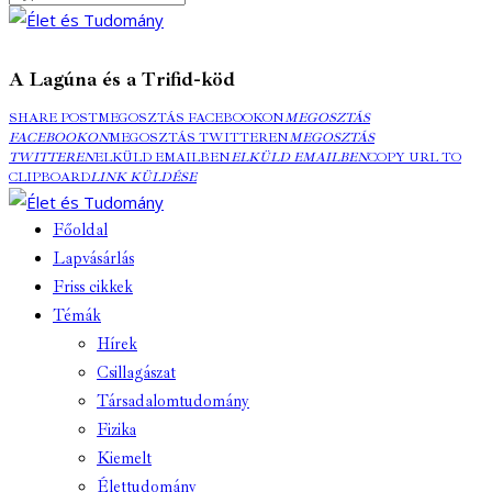
A Lagúna és a Trifid-köd
SHARE POST
MEGOSZTÁS FACEBOOKON
MEGOSZTÁS
FACEBOOKON
MEGOSZTÁS TWITTEREN
MEGOSZTÁS
TWITTEREN
ELKÜLD EMAILBEN
ELKÜLD EMAILBEN
COPY URL TO
CLIPBOARD
LINK KÜLDÉSE
Főoldal
Lapvásárlás
Friss cikkek
Témák
Hírek
Csillagászat
Társadalomtudomány
Fizika
Kiemelt
Élettudomány