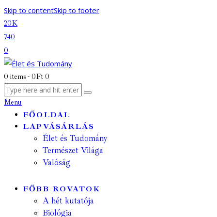
Skip to content
Skip to footer
20K
740
0
0 items
-
0Ft
0
Menu
FŐOLDAL
LAPVÁSÁRLÁS
Élet és Tudomány
Természet Világa
Valóság
FŐBB ROVATOK
A hét kutatója
Biológia