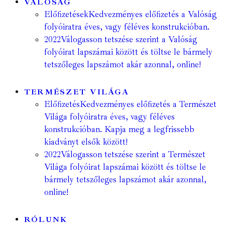
VALÓSÁG
Előfizetések
Kedvezményes előfizetés a Valóság
folyóiratra éves, vagy féléves konstrukcióban.
2022
Válogasson tetszése szerint a Valóság
folyóirat lapszámai között és töltse le bármely
tetszőleges lapszámot akár azonnal, online!
TERMÉSZET VILÁGA
Előfizetés
Kedvezményes előfizetés a Természet
Világa folyóiratra éves, vagy féléves
konstrukcióban. Kapja meg a legfrissebb
kiadványt elsők között!
2022
Válogasson tetszése szerint a Természet
Világa folyóirat lapszámai között és töltse le
bármely tetszőleges lapszámot akár azonnal,
online!
RÓLUNK