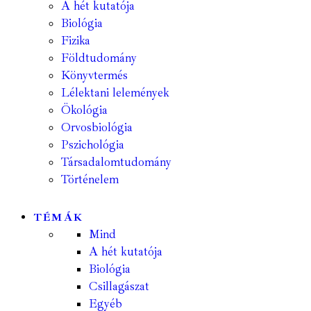
A hét kutatója
Biológia
Fizika
Földtudomány
Könyvtermés
Lélektani lelemények
Ökológia
Orvosbiológia
Pszichológia
Társadalomtudomány
Történelem
TÉMÁK
Mind
A hét kutatója
Biológia
Csillagászat
Egyéb