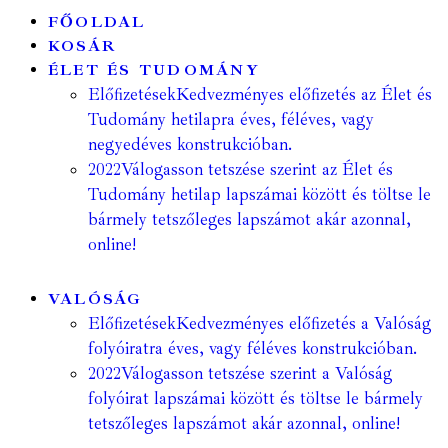
FŐOLDAL
KOSÁR
ÉLET ÉS TUDOMÁNY
Előfizetések
Kedvezményes előfizetés az Élet és
Tudomány hetilapra éves, féléves, vagy
negyedéves konstrukcióban.
2022
Válogasson tetszése szerint az Élet és
Tudomány hetilap lapszámai között és töltse le
bármely tetszőleges lapszámot akár azonnal,
online!
VALÓSÁG
Előfizetések
Kedvezményes előfizetés a Valóság
folyóiratra éves, vagy féléves konstrukcióban.
2022
Válogasson tetszése szerint a Valóság
folyóirat lapszámai között és töltse le bármely
tetszőleges lapszámot akár azonnal, online!