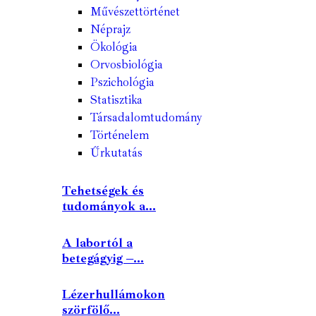
Művészettörténet
Néprajz
Ökológia
Orvosbiológia
Pszichológia
Statisztika
Társadalomtudomány
Történelem
Űrkutatás
Tehetségek és
tudományok a...
A labortól a
betegágyig –...
Lézerhullámokon
szörfölő...