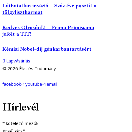
Láthatatlan invázió – Száz éve pusztít a
tölgylisztharmat
Kedves Olvasónk! – Prima Primissima
jelölt a TIT!
Kémiai Nobel-díj génkarbantartásért
Lapvásárlás
© 2026 Élet és Tudomány
facebook-1
youtube-1
email
Hírlevél
*
kötelező mezők
Email cím
*