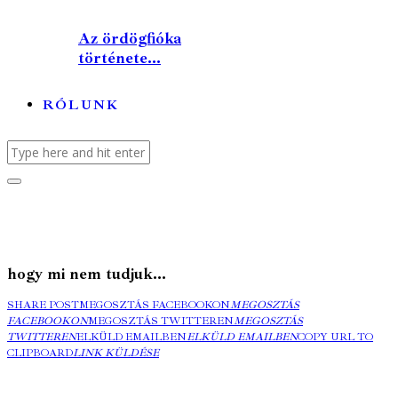
Az ördögfióka
története...
RÓLUNK
hogy mi nem tudjuk...
SHARE POST
MEGOSZTÁS FACEBOOKON
MEGOSZTÁS
FACEBOOKON
MEGOSZTÁS TWITTEREN
MEGOSZTÁS
TWITTEREN
ELKÜLD EMAILBEN
ELKÜLD EMAILBEN
COPY URL TO
CLIPBOARD
LINK KÜLDÉSE