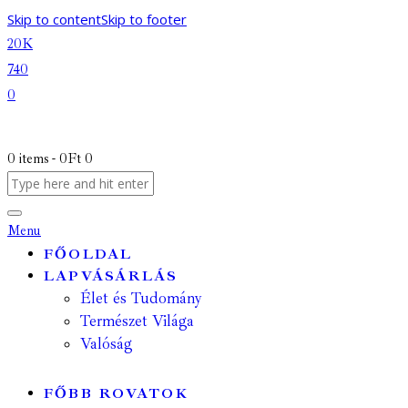
Skip to content
Skip to footer
20K
740
0
0 items
-
0Ft
0
Menu
FŐOLDAL
LAPVÁSÁRLÁS
Élet és Tudomány
Természet Világa
Valóság
FŐBB ROVATOK