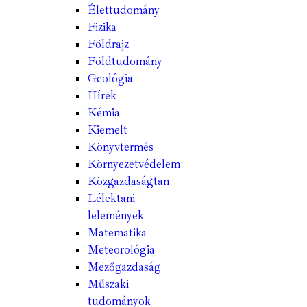
Élettudomány
Fizika
Földrajz
Földtudomány
Geológia
Hírek
Kémia
Kiemelt
Könyvtermés
Környezetvédelem
Közgazdaságtan
Lélektani
lelemények
Matematika
Meteorológia
Mezőgazdaság
Műszaki
tudományok