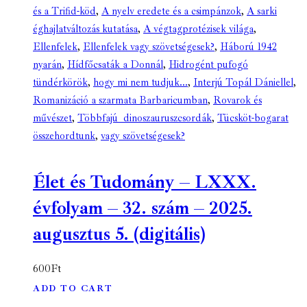
és a Trifid-köd
,
A nyelv eredete és a csimpánzok
,
A sarki
éghajlatváltozás kutatása
,
A végtagprotézisek világa
,
Ellenfelek
,
Ellenfelek vagy szövetségesek?
,
Háború 1942
nyarán
,
Hídfőcsaták a Donnál
,
Hidrogént pufogó
tündérkörök
,
hogy mi nem tudjuk...
,
Interjú Topál Dániellel
,
Romanizáció a szarmata Barbaricumban
,
Rovarok és
művészet
,
Többfajú dinoszauruszcsordák
,
Tücsköt-bogarat
összehordtunk
,
vagy szövetségesek?
Élet és Tudomány – LXXX.
évfolyam – 32. szám – 2025.
augusztus 5. (digitális)
600
Ft
ADD TO CART