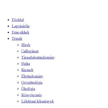
Főoldal
Lapvásárlás
Friss cikkek
Témák
Hírek
Csillagászat
Társadalomtudomány
Fizika
Kiemelt
Élettudomány
Orvosbiológia
Ökológia
Könyvtermés
Lélektani lelemények