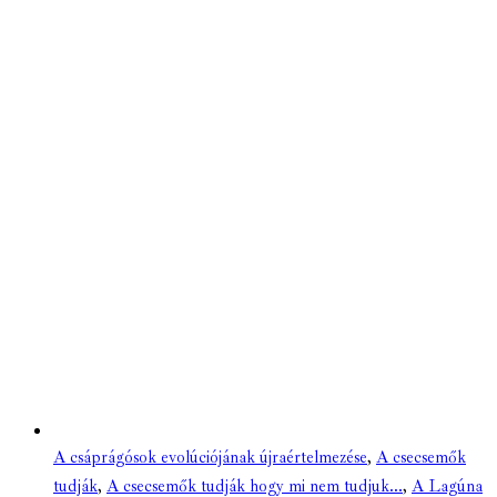
A csáprágósok evolúciójának újraértelmezése
,
A csecsemők
tudják
,
A csecsemők tudják hogy mi nem tudjuk...
,
A Lagúna