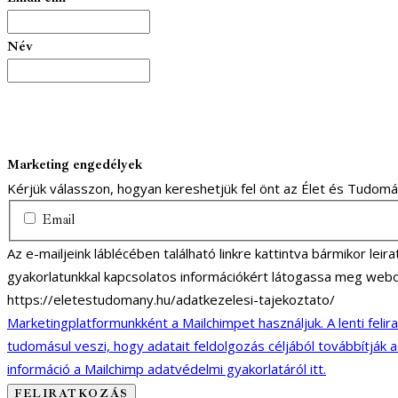
Név
Marketing engedélyek
Kérjük válasszon, hogyan kereshetjük fel önt az Élet és Tudom
Email
Az e-mailjeink láblécében található linkre kattintva bármikor lei
gyakorlatunkkal kapcsolatos információkért látogassa meg webo
https://eletestudomany.hu/adatkezelesi-tajekoztato/
Marketingplatformunkként a Mailchimpet használjuk. A lenti felir
tudomásul veszi, hogy adatait feldolgozás céljából továbbítják 
információ a Mailchimp adatvédelmi gyakorlatáról itt.