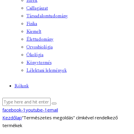
Hírek
Csillagászat
Társadalomtudomány
Fizika
Kiemelt
Élettudomány
Orvosbiológia
Ökológia
Könyvtermés
Lélektani lelemények
Rólunk
facebook-1
youtube-1
email
Kezdőlap
“Természetes megoldás” címkével rendelkező
termékek