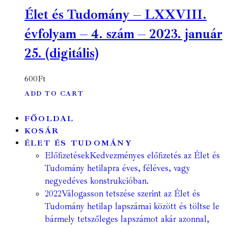
Élet és Tudomány – LXXVIII.
évfolyam – 4. szám – 2023. január
25. (digitális)
600
Ft
ADD TO CART
FŐOLDAL
KOSÁR
ÉLET ÉS TUDOMÁNY
Előfizetések
Kedvezményes előfizetés az Élet és
Tudomány hetilapra éves, féléves, vagy
negyedéves konstrukcióban.
2022
Válogasson tetszése szerint az Élet és
Tudomány hetilap lapszámai között és töltse le
bármely tetszőleges lapszámot akár azonnal,