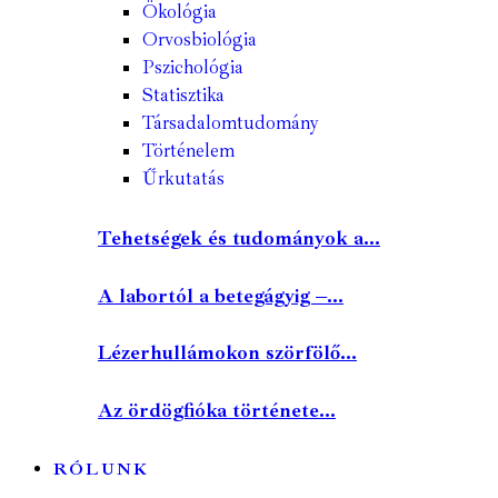
Ökológia
Orvosbiológia
Pszichológia
Statisztika
Társadalomtudomány
Történelem
Űrkutatás
Tehetségek és tudományok a...
A labortól a betegágyig –...
Lézerhullámokon szörfölő...
Az ördögfióka története...
RÓLUNK