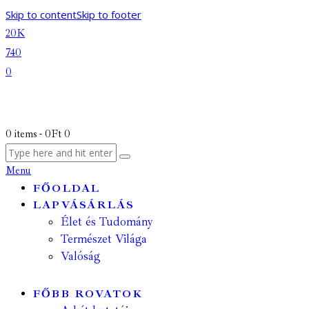
Skip to content
Skip to footer
20K
740
0
0 items
-
0Ft
0
Menu
FŐOLDAL
LAPVÁSÁRLÁS
Élet és Tudomány
Természet Világa
Valóság
FŐBB ROVATOK