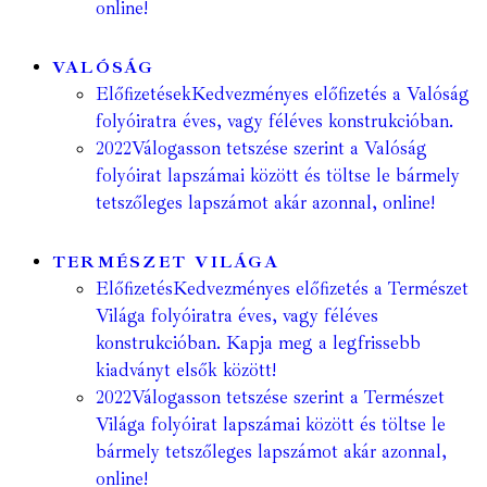
online!
VALÓSÁG
Előfizetések
Kedvezményes előfizetés a Valóság
folyóiratra éves, vagy féléves konstrukcióban.
2022
Válogasson tetszése szerint a Valóság
folyóirat lapszámai között és töltse le bármely
tetszőleges lapszámot akár azonnal, online!
TERMÉSZET VILÁGA
Előfizetés
Kedvezményes előfizetés a Természet
Világa folyóiratra éves, vagy féléves
konstrukcióban. Kapja meg a legfrissebb
kiadványt elsők között!
2022
Válogasson tetszése szerint a Természet
Világa folyóirat lapszámai között és töltse le
bármely tetszőleges lapszámot akár azonnal,
online!