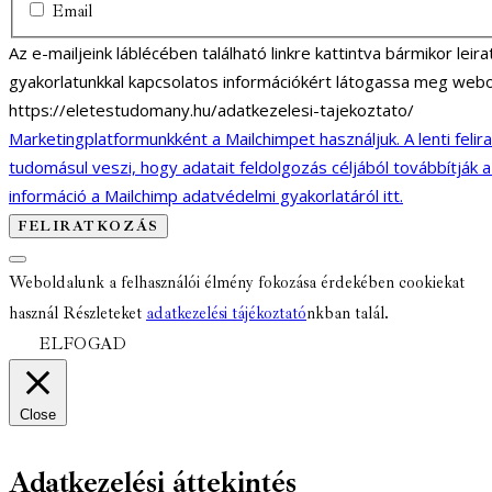
Email
Az e-mailjeink láblécében található linkre kattintva bármikor lei
gyakorlatunkkal kapcsolatos információkért látogassa meg webo
https://eletestudomany.hu/adatkezelesi-tajekoztato/
Marketingplatformunkként a Mailchimpet használjuk. A lenti felir
tudomásul veszi, hogy adatait feldolgozás céljából továbbítják 
információ a Mailchimp adatvédelmi gyakorlatáról itt.
Weboldalunk a felhasználói élmény fokozása érdekében cookiekat
használ Részleteket
adatkezelési tájékoztató
nkban talál.
ELFOGAD
Close
Adatkezelési áttekintés