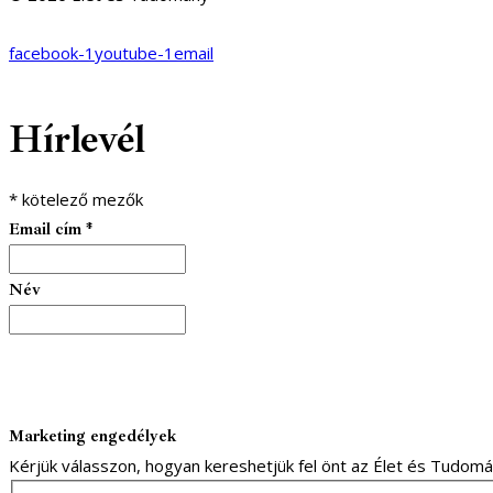
facebook-1
youtube-1
email
Hírlevél
*
kötelező mezők
Email cím
*
Név
Marketing engedélyek
Kérjük válasszon, hogyan kereshetjük fel önt az Élet és Tudom