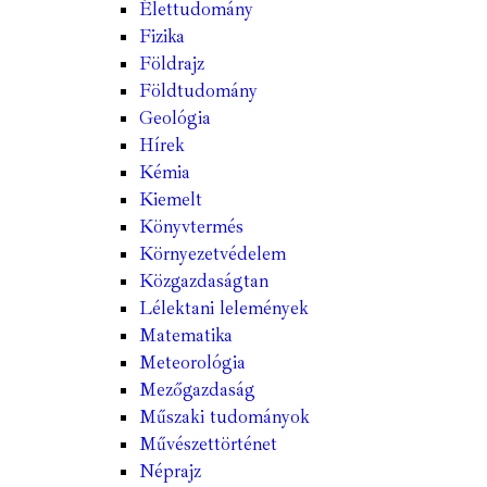
Élettudomány
Fizika
Földrajz
Földtudomány
Geológia
Hírek
Kémia
Kiemelt
Könyvtermés
Környezetvédelem
Közgazdaságtan
Lélektani lelemények
Matematika
Meteorológia
Mezőgazdaság
Műszaki tudományok
Művészettörténet
Néprajz