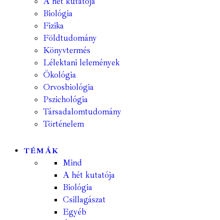
A hét kutatója
Biológia
Fizika
Földtudomány
Könyvtermés
Lélektani lelemények
Ökológia
Orvosbiológia
Pszichológia
Társadalomtudomány
Történelem
TÉMÁK
Mind
A hét kutatója
Biológia
Csillagászat
Egyéb