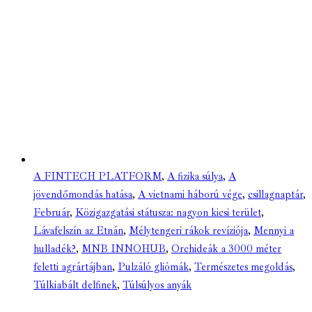
A FINTECH PLATFORM
,
A fizika súlya
,
A
jövendőmondás hatása
,
A vietnami háború vége
,
csillagnaptár
,
Február
,
Közigazgatási státusza: nagyon kicsi terület
,
Lávafelszín az Etnán
,
Mélytengeri rákok revíziója
,
Mennyi a
hulladék?
,
MNB INNOHUB
,
Orchideák a 3000 méter
feletti agrártájban
,
Pulzáló gliómák
,
Természetes megoldás
,
Túlkiabált delfinek
,
Túlsúlyos anyák