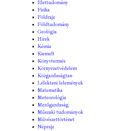
Élettudomány
Fizika
Földrajz
Földtudomány
Geológia
Hírek
Kémia
Kiemelt
Könyvtermés
Környezetvédelem
Közgazdaságtan
Lélektani lelemények
Matematika
Meteorológia
Mezőgazdaság
Műszaki tudományok
Művészettörténet
Néprajz