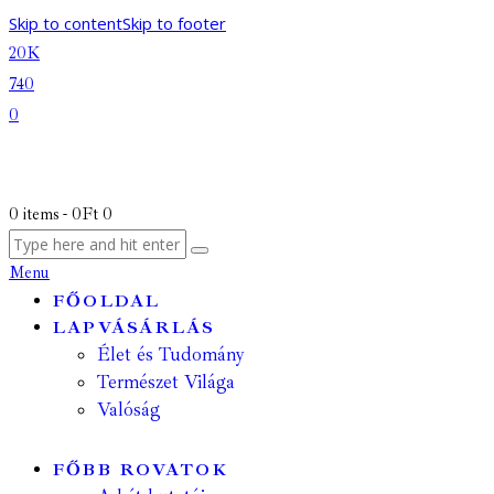
Skip to content
Skip to footer
20K
740
0
0 items
-
0Ft
0
Menu
FŐOLDAL
LAPVÁSÁRLÁS
Élet és Tudomány
Természet Világa
Valóság
FŐBB ROVATOK