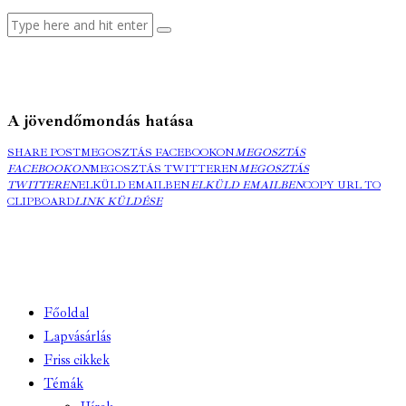
A jövendőmondás hatása
SHARE POST
MEGOSZTÁS FACEBOOKON
MEGOSZTÁS
FACEBOOKON
MEGOSZTÁS TWITTEREN
MEGOSZTÁS
TWITTEREN
ELKÜLD EMAILBEN
ELKÜLD EMAILBEN
COPY URL TO
CLIPBOARD
LINK KÜLDÉSE
Főoldal
Lapvásárlás
Friss cikkek
Témák