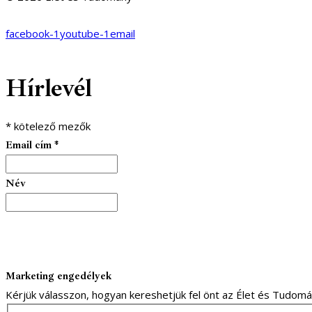
facebook-1
youtube-1
email
Hírlevél
*
kötelező mezők
Email cím
*
Név
Marketing engedélyek
Kérjük válasszon, hogyan kereshetjük fel önt az Élet és Tudom