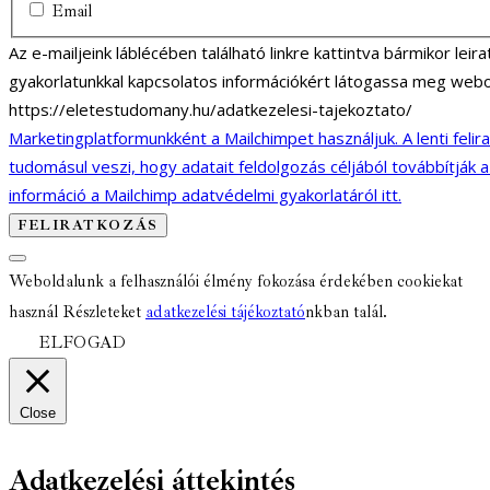
Email
Az e-mailjeink láblécében található linkre kattintva bármikor lei
gyakorlatunkkal kapcsolatos információkért látogassa meg webo
https://eletestudomany.hu/adatkezelesi-tajekoztato/
Marketingplatformunkként a Mailchimpet használjuk. A lenti felir
tudomásul veszi, hogy adatait feldolgozás céljából továbbítják 
információ a Mailchimp adatvédelmi gyakorlatáról itt.
Weboldalunk a felhasználói élmény fokozása érdekében cookiekat
használ Részleteket
adatkezelési tájékoztató
nkban talál.
ELFOGAD
Close
Adatkezelési áttekintés