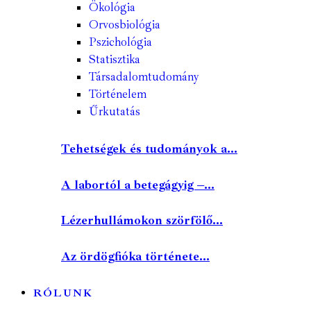
Ökológia
Orvosbiológia
Pszichológia
Statisztika
Társadalomtudomány
Történelem
Űrkutatás
Tehetségek és tudományok a...
A labortól a betegágyig –...
Lézerhullámokon szörfölő...
Az ördögfióka története...
RÓLUNK