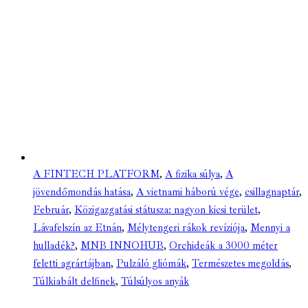
A FINTECH PLATFORM
,
A fizika súlya
,
A
jövendőmondás hatása
,
A vietnami háború vége
,
csillagnaptár
,
Február
,
Közigazgatási státusza: nagyon kicsi terület
,
Lávafelszín az Etnán
,
Mélytengeri rákok revíziója
,
Mennyi a
hulladék?
,
MNB INNOHUB
,
Orchideák a 3000 méter
feletti agrártájban
,
Pulzáló gliómák
,
Természetes megoldás
,
Túlkiabált delfinek
,
Túlsúlyos anyák