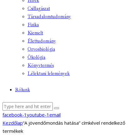
Hírek
Csillagászat
Társadalomtudomány
Fizika
Kiemelt
Élettudomány
Orvosbiológia
Ökológia
Könyvtermés
Lélektani lelemények
Rólunk
facebook-1
youtube-1
email
Kezdőlap
“A jövendőmondás hatása” címkével rendelkező
termékek