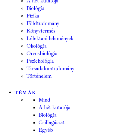
A hét kutatója
Biológia
Fizika
Földtudomány
Könyvtermés
Lélektani lelemények
Ökológia
Orvosbiológia
Pszichológia
Társadalomtudomány
Történelem
TÉMÁK
Mind
A hét kutatója
Biológia
Csillagászat
Egyéb