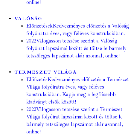
online!
VALÓSÁG
Előfizetések
Kedvezményes előfizetés a Valóság
folyóiratra éves, vagy féléves konstrukcióban.
2022
Válogasson tetszése szerint a Valóság
folyóirat lapszámai között és töltse le bármely
tetszőleges lapszámot akár azonnal, online!
TERMÉSZET VILÁGA
Előfizetés
Kedvezményes előfizetés a Természet
Világa folyóiratra éves, vagy féléves
konstrukcióban. Kapja meg a legfrissebb
kiadványt elsők között!
2022
Válogasson tetszése szerint a Természet
Világa folyóirat lapszámai között és töltse le
bármely tetszőleges lapszámot akár azonnal,
online!