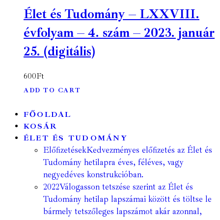
Élet és Tudomány – LXXVIII.
évfolyam – 4. szám – 2023. január
25. (digitális)
600
Ft
ADD TO CART
FŐOLDAL
KOSÁR
ÉLET ÉS TUDOMÁNY
Előfizetések
Kedvezményes előfizetés az Élet és
Tudomány hetilapra éves, féléves, vagy
negyedéves konstrukcióban.
2022
Válogasson tetszése szerint az Élet és
Tudomány hetilap lapszámai között és töltse le
bármely tetszőleges lapszámot akár azonnal,