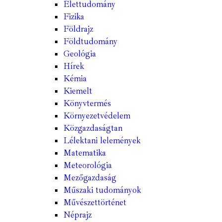
Élettudomány
Fizika
Földrajz
Földtudomány
Geológia
Hírek
Kémia
Kiemelt
Könyvtermés
Környezetvédelem
Közgazdaságtan
Lélektani lelemények
Matematika
Meteorológia
Mezőgazdaság
Műszaki tudományok
Művészettörténet
Néprajz