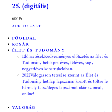
25. (digitális)
600
Ft
ADD TO CART
FŐOLDAL
KOSÁR
ÉLET ÉS TUDOMÁNY
Előfizetések
Kedvezményes előfizetés az Élet és
Tudomány hetilapra éves, féléves, vagy
negyedéves konstrukcióban.
2022
Válogasson tetszése szerint az Élet és
Tudomány hetilap lapszámai között és töltse le
bármely tetszőleges lapszámot akár azonnal,
online!
VALÓSÁG