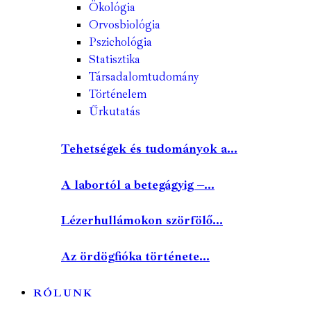
Ökológia
Orvosbiológia
Pszichológia
Statisztika
Társadalomtudomány
Történelem
Űrkutatás
Tehetségek és tudományok a...
A labortól a betegágyig –...
Lézerhullámokon szörfölő...
Az ördögfióka története...
RÓLUNK