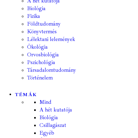
A hét kutatója
Biológia
Fizika
Földtudomány
Könyvtermés
Lélektani lelemények
Ökológia
Orvosbiológia
Pszichológia
Társadalomtudomány
Történelem
TÉMÁK
Mind
A hét kutatója
Biológia
Csillagászat
Egyéb