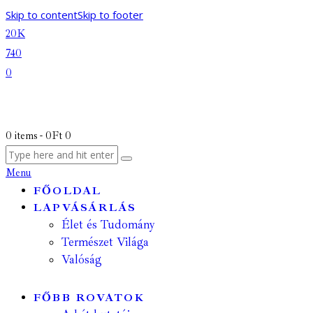
Skip to content
Skip to footer
20K
740
0
0 items
-
0Ft
0
Menu
FŐOLDAL
LAPVÁSÁRLÁS
Élet és Tudomány
Természet Világa
Valóság
FŐBB ROVATOK