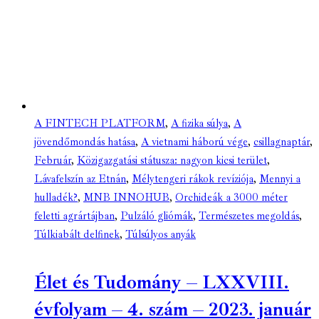
A FINTECH PLATFORM
,
A fizika súlya
,
A
jövendőmondás hatása
,
A vietnami háború vége
,
csillagnaptár
,
Február
,
Közigazgatási státusza: nagyon kicsi terület
,
Lávafelszín az Etnán
,
Mélytengeri rákok revíziója
,
Mennyi a
hulladék?
,
MNB INNOHUB
,
Orchideák a 3000 méter
feletti agrártájban
,
Pulzáló gliómák
,
Természetes megoldás
,
Túlkiabált delfinek
,
Túlsúlyos anyák
Élet és Tudomány – LXXVIII.
évfolyam – 4. szám – 2023. január