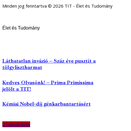
Minden jog fenntartva © 2026 TIT - Élet és Tudomány
Élet és Tudomány
Láthatatlan invázió – Száz éve pusztít a
tölgylisztharmat
Kedves Olvasónk! – Prima Primissima
jelölt a TIT!
Kémiai Nobel-díj génkarbantartásért
Lapvásárlás