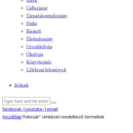
Hírek
Csillagászat
Társadalomtudomány
Fizika
Kiemelt
Élettudomány
Orvosbiológia
Ökológia
Könyvtermés
Lélektani lelemények
Rólunk
facebook-1
youtube-1
email
Kezdőlap
“Február” címkével rendelkező termékek