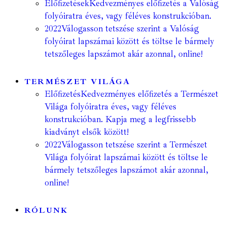
Előfizetések
Kedvezményes előfizetés a Valóság
folyóiratra éves, vagy féléves konstrukcióban.
2022
Válogasson tetszése szerint a Valóság
folyóirat lapszámai között és töltse le bármely
tetszőleges lapszámot akár azonnal, online!
TERMÉSZET VILÁGA
Előfizetés
Kedvezményes előfizetés a Természet
Világa folyóiratra éves, vagy féléves
konstrukcióban. Kapja meg a legfrissebb
kiadványt elsők között!
2022
Válogasson tetszése szerint a Természet
Világa folyóirat lapszámai között és töltse le
bármely tetszőleges lapszámot akár azonnal,
online!
RÓLUNK