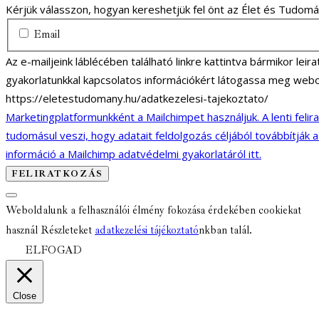
Kérjük válasszon, hogyan kereshetjük fel önt az Élet és Tudom
Email
Az e-mailjeink láblécében található linkre kattintva bármikor lei
gyakorlatunkkal kapcsolatos információkért látogassa meg webo
https://eletestudomany.hu/adatkezelesi-tajekoztato/
Marketingplatformunkként a Mailchimpet használjuk. A lenti felir
tudomásul veszi, hogy adatait feldolgozás céljából továbbítják 
információ a Mailchimp adatvédelmi gyakorlatáról itt.
Weboldalunk a felhasználói élmény fokozása érdekében cookiekat
használ Részleteket
adatkezelési tájékoztató
nkban talál.
ELFOGAD
Close