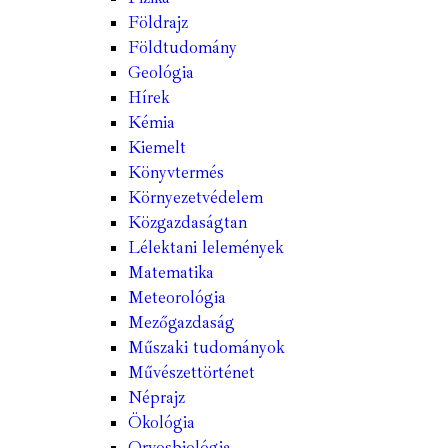
Földrajz
Földtudomány
Geológia
Hírek
Kémia
Kiemelt
Könyvtermés
Környezetvédelem
Közgazdaságtan
Lélektani lelemények
Matematika
Meteorológia
Mezőgazdaság
Műszaki tudományok
Művészettörténet
Néprajz
Ökológia
Orvosbiológia