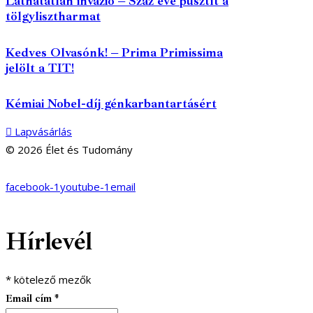
Láthatatlan invázió – Száz éve pusztít a
tölgylisztharmat
Kedves Olvasónk! – Prima Primissima
jelölt a TIT!
Kémiai Nobel-díj génkarbantartásért
Lapvásárlás
© 2026 Élet és Tudomány
facebook-1
youtube-1
email
Hírlevél
*
kötelező mezők
Email cím
*