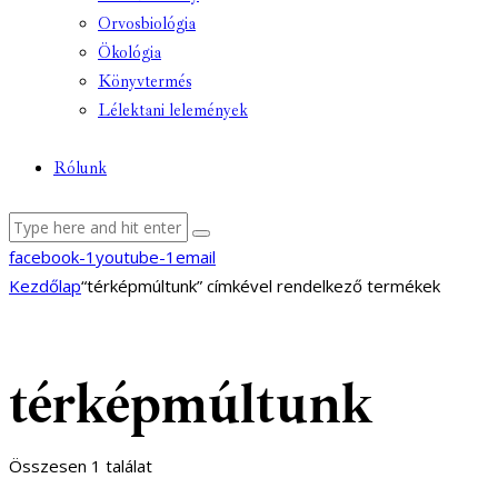
Orvosbiológia
Ökológia
Könyvtermés
Lélektani lelemények
Rólunk
facebook-1
youtube-1
email
Kezdőlap
“térképmúltunk” címkével rendelkező termékek
térképmúltunk
Összesen 1 találat