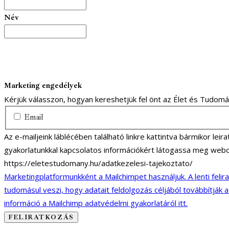
Név
Marketing engedélyek
Kérjük válasszon, hogyan kereshetjük fel önt az Élet és Tudom
Email
Az e-mailjeink láblécében található linkre kattintva bármikor lei
gyakorlatunkkal kapcsolatos információkért látogassa meg webo
https://eletestudomany.hu/adatkezelesi-tajekoztato/
Marketingplatformunkként a Mailchimpet használjuk. A lenti felir
tudomásul veszi, hogy adatait feldolgozás céljából továbbítják 
információ a Mailchimp adatvédelmi gyakorlatáról itt.