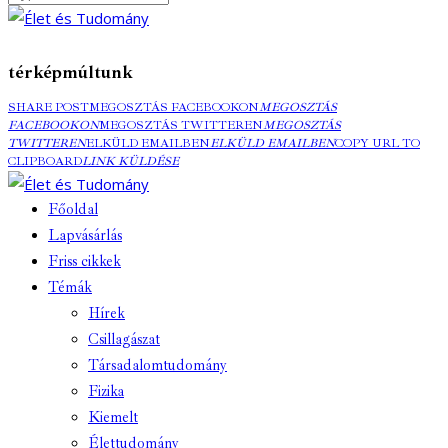
térképmúltunk
SHARE POST
MEGOSZTÁS FACEBOOKON
MEGOSZTÁS
FACEBOOKON
MEGOSZTÁS TWITTEREN
MEGOSZTÁS
TWITTEREN
ELKÜLD EMAILBEN
ELKÜLD EMAILBEN
COPY URL TO
CLIPBOARD
LINK KÜLDÉSE
Főoldal
Lapvásárlás
Friss cikkek
Témák
Hírek
Csillagászat
Társadalomtudomány
Fizika
Kiemelt
Élettudomány