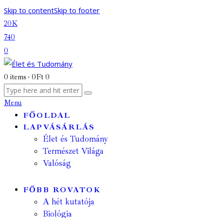
Skip to content
Skip to footer
20K
740
0
0 items
-
0Ft
0
Menu
FŐOLDAL
LAPVÁSÁRLÁS
Élet és Tudomány
Természet Világa
Valóság
FŐBB ROVATOK
A hét kutatója
Biológia