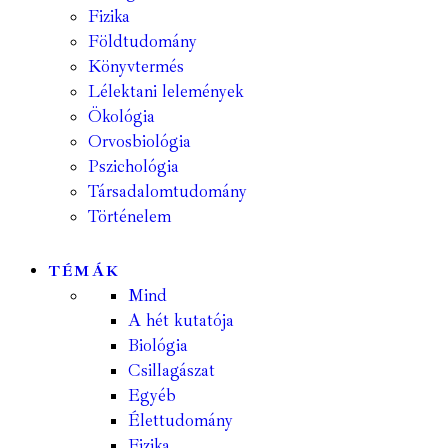
Fizika
Földtudomány
Könyvtermés
Lélektani lelemények
Ökológia
Orvosbiológia
Pszichológia
Társadalomtudomány
Történelem
TÉMÁK
Mind
A hét kutatója
Biológia
Csillagászat
Egyéb
Élettudomány
Fizika