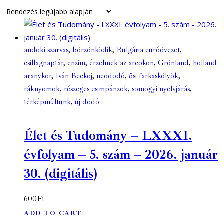
andoki szarvas
,
börzönködik
,
Bulgária euróövezet
,
csillagnaptár
,
enzim
,
érzelmek az arcokon
,
Grönland
,
holland
aranykor
,
Iván Beckoj
,
neododó
,
ősi farkaskölyök
,
ráknyomok
,
részeges csimpánzok
,
somogyi nyelvjárás
,
térképmúltunk
,
új dodó
Élet és Tudomány – LXXXI.
évfolyam – 5. szám – 2026. január
30. (digitális)
600
Ft
ADD TO CART