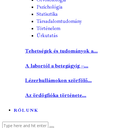
Pszichológia
Statisztika
Társadalomtudomány
Történelem
Űrkutatás
Tehetségek és tudományok a...
A labortól a betegágyig –...
Lézerhullámokon szörfölő...
Az ördögfióka története...
RÓLUNK