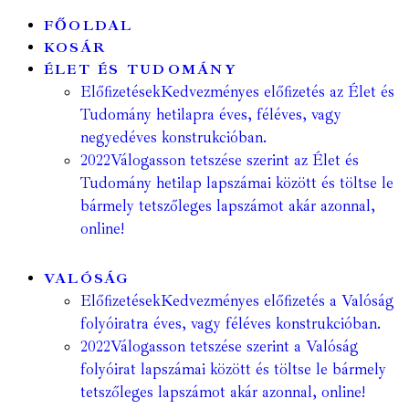
FŐOLDAL
KOSÁR
ÉLET ÉS TUDOMÁNY
Előfizetések
Kedvezményes előfizetés az Élet és
Tudomány hetilapra éves, féléves, vagy
negyedéves konstrukcióban.
2022
Válogasson tetszése szerint az Élet és
Tudomány hetilap lapszámai között és töltse le
bármely tetszőleges lapszámot akár azonnal,
online!
VALÓSÁG
Előfizetések
Kedvezményes előfizetés a Valóság
folyóiratra éves, vagy féléves konstrukcióban.
2022
Válogasson tetszése szerint a Valóság
folyóirat lapszámai között és töltse le bármely
tetszőleges lapszámot akár azonnal, online!