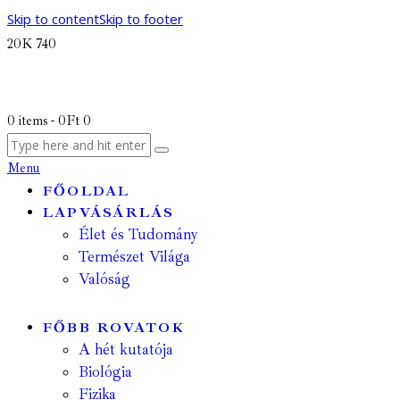
Skip to content
Skip to footer
20K
740
0 items
-
0Ft
0
Menu
FŐOLDAL
LAPVÁSÁRLÁS
Élet és Tudomány
Természet Világa
Valóság
FŐBB ROVATOK
A hét kutatója
Biológia
Fizika