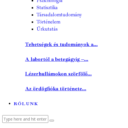
Pszichológia
Statisztika
Társadalomtudomány
Történelem
Űrkutatás
Tehetségek és tudományok a...
A labortól a betegágyig –...
Lézerhullámokon szörfölő...
Az ördögfióka története...
RÓLUNK