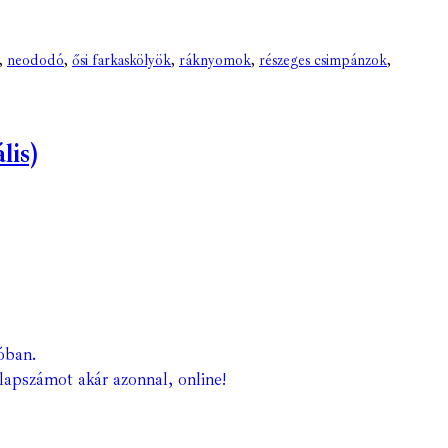
,
neododó
,
ősi farkaskölyök
,
ráknyomok
,
részeges csimpánzok
,
lis)
óban.
lapszámot akár azonnal, online!