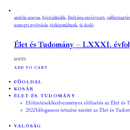
andoki szarvas
,
börzönködik
,
Bulgária euróövezet
,
csillagnaptár
somogyi nyelvjárás
,
térképmúltunk
,
új dodó
Élet és Tudomány – LXXXI. évfolya
600
Ft
ADD TO CART
FŐOLDAL
KOSÁR
ÉLET ÉS TUDOMÁNY
Előfizetések
Kedvezményes előfizetés az Élet és 
2022
Válogasson tetszése szerint az Élet és Tudom
VALÓSÁG