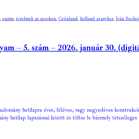
,
enzim
,
érzelmek az arcokon
,
Grönland
,
holland aranykor
,
Iván Beckoj
m – 5. szám – 2026. január 30. (digitá
Tudomány hetilapra éves, féléves, vagy negyedéves konstrukci
ány hetilap lapszámai között és töltse le bármely tetszőleges 