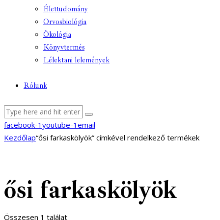
Élettudomány
Orvosbiológia
Ökológia
Könyvtermés
Lélektani lelemények
Rólunk
facebook-1
youtube-1
email
Kezdőlap
“ősi farkaskölyök” címkével rendelkező termékek
ősi farkaskölyök
Összesen 1 találat