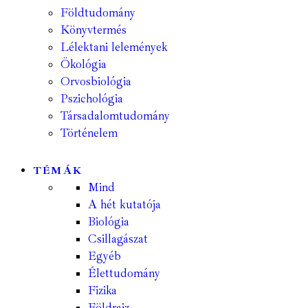
Földtudomány
Könyvtermés
Lélektani lelemények
Ökológia
Orvosbiológia
Pszichológia
Társadalomtudomány
Történelem
TÉMÁK
Mind
A hét kutatója
Biológia
Csillagászat
Egyéb
Élettudomány
Fizika
Földrajz