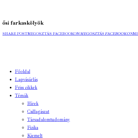
ősi farkaskölyök
SHARE POST
MEGOSZTÁS FACEBOOKON
MEGOSZTÁS FACEBOOKON
M
Főoldal
Lapvásárlás
Friss cikkek
Témák
Hírek
Csillagászat
Társadalomtudomány
Fizika
Kiemelt