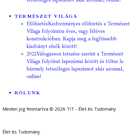
TERMÉSZET VILÁGA
Előfizetés
Kedvezményes előfizetés a Természet
Világa folyóiratra éves, vagy féléves
konstrukcióban. Kapja meg a legfrissebb
kiadványt elsők között!
2022
Válogasson tetszése szerint a Természet
Világa folyóirat lapszámai között és töltse le
bármely tetszőleges lapszámot akár azonnal,
online!
RÓLUNK
Minden jog fenntartva © 2026 TIT - Élet és Tudomány
Élet és Tudomány