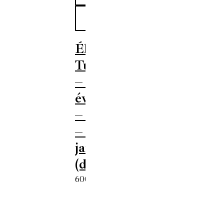
Élet és
Tudomány
– LXXXI.
évfolyam
– 5. szám
– 2026.
január 30.
(digitális)
600
Ft