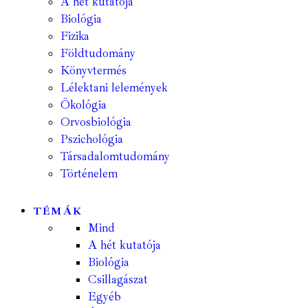
A hét kutatója
Biológia
Fizika
Földtudomány
Könyvtermés
Lélektani lelemények
Ökológia
Orvosbiológia
Pszichológia
Társadalomtudomány
Történelem
TÉMÁK
Mind
A hét kutatója
Biológia
Csillagászat
Egyéb