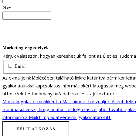
Név
Marketing engedélyek
Kérjük válasszon, hogyan kereshetjük fel önt az Élet és Tudom
Email
Az e-mailjeink láblécében található linkre kattintva bármikor lei
gyakorlatunkkal kapcsolatos információkért látogassa meg webo
https://eletestudomany.hu/adatkezelesi-tajekoztato/
Marketingplatformunkként a Mailchimpet használjuk. A lenti felir
tudomásul veszi, hogy adatait feldolgozás céljából továbbítják 
információ a Mailchimp adatvédelmi gyakorlatáról itt.