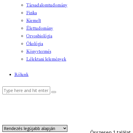
Társadalomtudomány
Fizika
Kiemelt
Élettudomány
Orvosbiológia
Ökológia
Könyvtermés
Lélektani lelemények
Rólunk
facebook-
youtube-
email
1
1
Összesen 1 találat