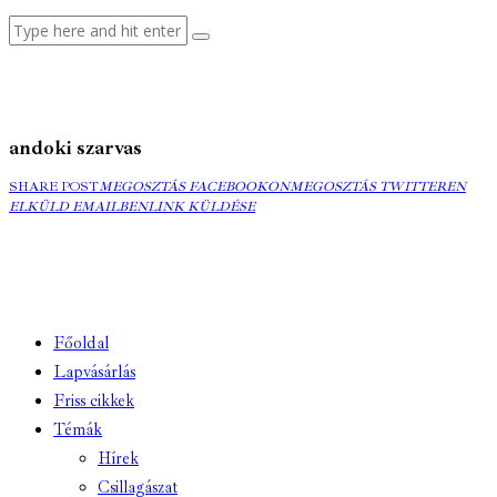
andoki szarvas
MEGOSZTÁS
MEGOSZTÁS
ELK
SHARE POST
MEGOSZTÁS FACEBOOKON
MEGOSZTÁS TWITTEREN
FACEBOOKON
COPY
TWITTEREN
EMA
ELKÜLD EMAILBEN
LINK KÜLDÉSE
URL
TO
CLIPBOARD
Főoldal
Lapvásárlás
Friss cikkek
Témák
Hírek
Csillagászat