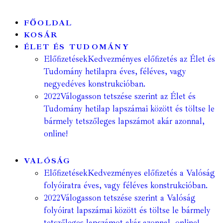
FŐOLDAL
KOSÁR
ÉLET ÉS TUDOMÁNY
Előfizetések
Kedvezményes előfizetés az Élet és
Tudomány hetilapra éves, féléves, vagy
negyedéves konstrukcióban.
2022
Válogasson tetszése szerint az Élet és
Tudomány hetilap lapszámai között és töltse le
bármely tetszőleges lapszámot akár azonnal,
online!
VALÓSÁG
Előfizetések
Kedvezményes előfizetés a Valóság
folyóiratra éves, vagy féléves konstrukcióban.
2022
Válogasson tetszése szerint a Valóság
folyóirat lapszámai között és töltse le bármely
tetszőleges lapszámot akár azonnal, online!