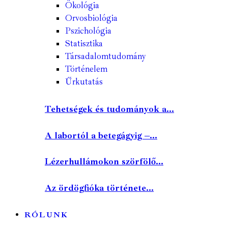
Ökológia
Orvosbiológia
Pszichológia
Statisztika
Társadalomtudomány
Történelem
Űrkutatás
Tehetségek és tudományok a...
A labortól a betegágyig –...
Lézerhullámokon szörfölő...
Az ördögfióka története...
RÓLUNK