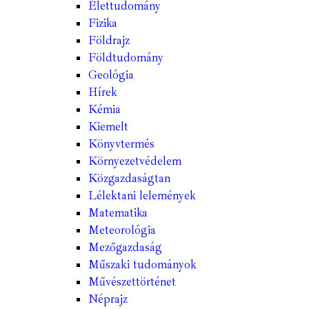
Élettudomány
Fizika
Földrajz
Földtudomány
Geológia
Hírek
Kémia
Kiemelt
Könyvtermés
Környezetvédelem
Közgazdaságtan
Lélektani lelemények
Matematika
Meteorológia
Mezőgazdaság
Műszaki tudományok
Művészettörténet
Néprajz