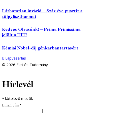
Láthatatlan invázió – Száz éve pusztít a
tölgylisztharmat
Kedves Olvasónk! – Prima Primissima
jelölt a TIT!
Kémiai Nobel-díj génkarbantartásért
Lapvásárlás
© 2026 Élet és Tudomány
facebook-
youtube-
email
Hírlevél
1
1
*
kötelező mezők
Email cím
*