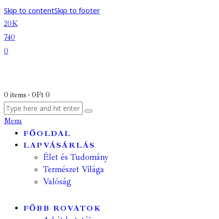
Skip to content
Skip to footer
20K
740
0
0 items
-
0Ft
0
Menu
FŐOLDAL
LAPVÁSÁRLÁS
Élet és Tudomány
Természet Világa
Valóság
FŐBB ROVATOK