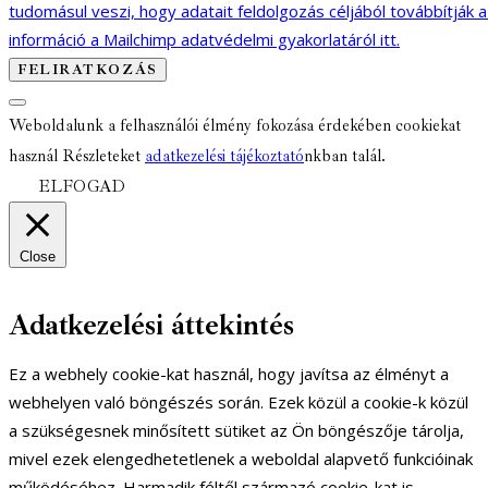
tudomásul veszi, hogy adatait feldolgozás céljából továbbítják 
információ a Mailchimp adatvédelmi gyakorlatáról itt.
Weboldalunk a felhasználói élmény fokozása érdekében cookiekat
használ Részleteket
adatkezelési tájékoztató
nkban talál.
ELFOGAD
Close
Adatkezelési áttekintés
Ez a webhely cookie-kat használ, hogy javítsa az élményt a
webhelyen való böngészés során. Ezek közül a cookie-k közül
a szükségesnek minősített sütiket az Ön böngészője tárolja,
mivel ezek elengedhetetlenek a weboldal alapvető funkcióinak
működéséhez. Harmadik féltől származó cookie-kat is