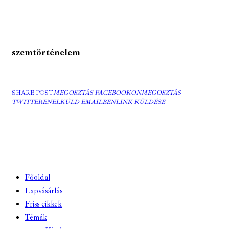
szemtörténelem
SHARE POST
MEGOSZTÁS FACEBOOKON
MEGOSZTÁS
TWITTEREN
ELKÜLD EMAILBEN
LINK KÜLDÉSE
Főoldal
Lapvásárlás
Friss cikkek
Témák