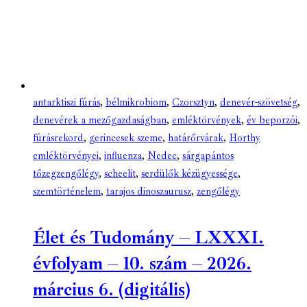
antarktiszi fúrás
,
bélmikrobiom
,
Czorsztyn
,
denevér-szövetség
,
denevérek a mezőgazdaságban
,
emléktörvények
,
év beporzói
,
fúrásrekord
,
gerincesek szeme
,
határőrvárak
,
Horthy
emléktörvényei
,
influenza
,
Nedec
,
sárgapántos
tőzegzengőlégy
,
scheelit
,
serdülők kézügyessége
,
szemtörténelem
,
tarajos dinoszaurusz
,
zengőlégy
Élet és Tudomány – LXXXI.
évfolyam – 10. szám – 2026.
március 6. (digitális)