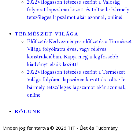
2022
Válogasson tetszése szerint a Valóság
folyóirat lapszámai között és töltse le bármely
tetszőleges lapszámot akár azonnal, online!
TERMÉSZET VILÁGA
Előfizetés
Kedvezményes előfizetés a Természet
Világa folyóiratra éves, vagy féléves
konstrukcióban. Kapja meg a legfrissebb
kiadványt elsők között!
2022
Válogasson tetszése szerint a Természet
Világa folyóirat lapszámai között és töltse le
bármely tetszőleges lapszámot akár azonnal,
online!
RÓLUNK
Minden jog fenntartva © 2026 TIT - Élet és Tudomány