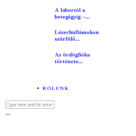
A labortól a
betegágyig –...
Lézerhullámokon
szörfölő...
Az ördögfióka
története...
RÓLUNK