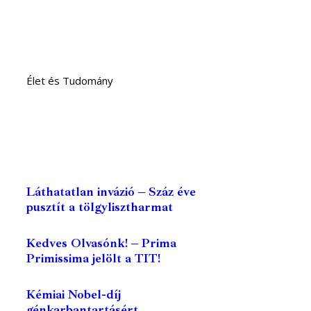
Élet és Tudomány
Láthatatlan invázió – Száz éve
pusztít a tölgylisztharmat
Kedves Olvasónk! – Prima
Primissima jelölt a TIT!
Kémiai Nobel-díj
génkarbantartásért