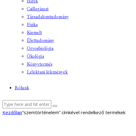
Hírek
Csillagászat
Társadalomtudomány
Fizika
Kiemelt
Élettudomány
Orvosbiológia
Ökológia
Könyvtermés
Lélektani lelemények
Rólunk
Kezdőlap
“szemtörténelem” címkével rendelkező termékek