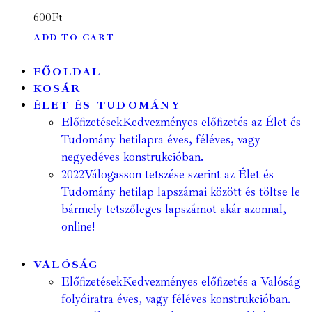
600
Ft
ADD TO CART
FŐOLDAL
KOSÁR
ÉLET ÉS TUDOMÁNY
Előfizetések
Kedvezményes előfizetés az Élet és
Tudomány hetilapra éves, féléves, vagy
negyedéves konstrukcióban.
2022
Válogasson tetszése szerint az Élet és
Tudomány hetilap lapszámai között és töltse le
bármely tetszőleges lapszámot akár azonnal,
online!
VALÓSÁG
Előfizetések
Kedvezményes előfizetés a Valóság
folyóiratra éves, vagy féléves konstrukcióban.