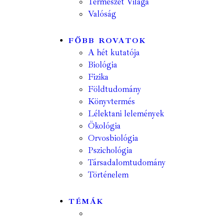
Természet Világa
Valóság
FŐBB ROVATOK
A hét kutatója
Biológia
Fizika
Földtudomány
Könyvtermés
Lélektani lelemények
Ökológia
Orvosbiológia
Pszichológia
Társadalomtudomány
Történelem
TÉMÁK