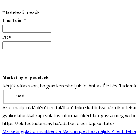
*
kötelező mezők
Email cím
*
Név
Marketing engedélyek
Kérjük válasszon, hogyan kereshetjük fel önt az Élet és Tudom
Email
Az e-mailjeink láblécében található linkre kattintva bármikor lei
gyakorlatunkkal kapcsolatos információkért látogassa meg webo
https://eletestudomany.hu/adatkezelesi-tajekoztato/
Marketingplatformunkként a Mailchimpet használjuk. A lenti felir